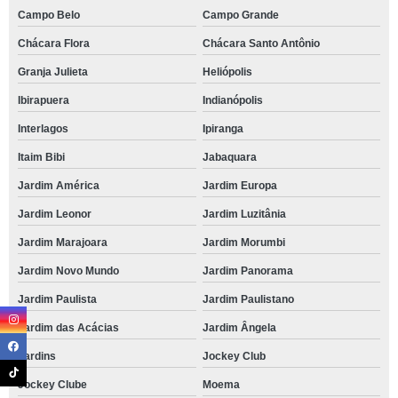
Campo Belo
Campo Grande
Chácara Flora
Chácara Santo Antônio
Granja Julieta
Heliópolis
Ibirapuera
Indianópolis
Interlagos
Ipiranga
Itaim Bibi
Jabaquara
Jardim América
Jardim Europa
Jardim Leonor
Jardim Luzitânia
Jardim Marajoara
Jardim Morumbi
Jardim Novo Mundo
Jardim Panorama
Jardim Paulista
Jardim Paulistano
Jardim das Acácias
Jardim Ângela
Jardins
Jockey Club
Jockey Clube
Moema