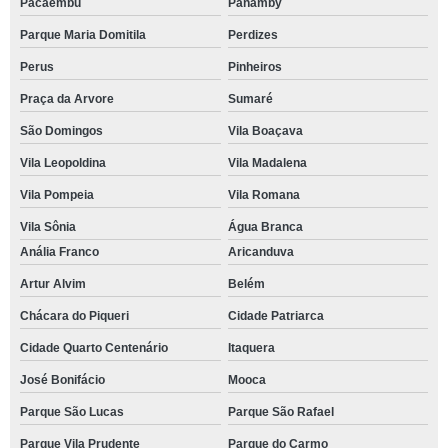
Pacaembu
Panamby
Parque Maria Domitila
Perdizes
Perus
Pinheiros
Praça da Arvore
Sumaré
São Domingos
Vila Boaçava
Vila Leopoldina
Vila Madalena
Vila Pompeia
Vila Romana
Vila Sônia
Água Branca
Anália Franco
Aricanduva
Artur Alvim
Belém
Chácara do Piqueri
Cidade Patriarca
Cidade Quarto Centenário
Itaquera
José Bonifácio
Mooca
Parque São Lucas
Parque São Rafael
Parque Vila Prudente
Parque do Carmo