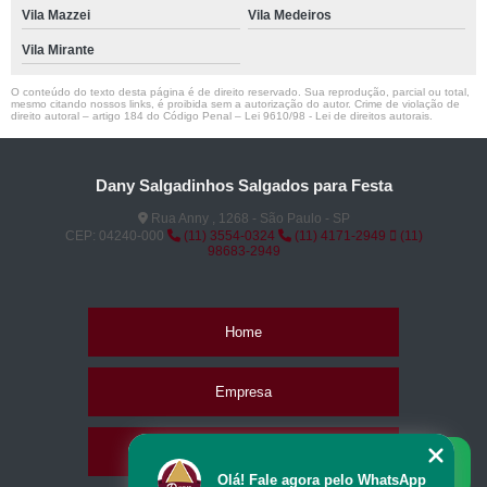
Vila Mazzei
Vila Medeiros
Vila Mirante
O conteúdo do texto desta página é de direito reservado. Sua reprodução, parcial ou total,
mesmo citando nossos links, é proibida sem a autorização do autor. Crime de violação de
direito autoral – artigo 184 do Código Penal –
Lei 9610/98 - Lei de direitos autorais
.
Dany Salgadinhos Salgados para Festa
Rua Anny , 1268 - São Paulo - SP
CEP: 04240-000
(11) 3554-0324
(11) 4171-2949
(11)
98683-2949
Home
Empresa
Missão
Olá! Fale agora pelo WhatsApp