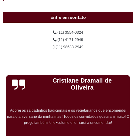
Entre em contato
(11) 3554-0324
(11) 4171-2949
(11) 98683-2949
Cristiane Dramali de
Oliveira
Adorei os salgadinhos tradicionais e os vegetarianos que encomendei
para o aniversário da minha mãe! Todos os convidados gostaram muito! O
preço também foi excelente e tornarei a encomendar!