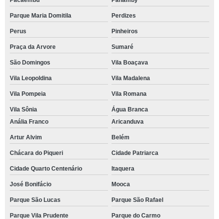
Pacaembu
Panamby
Parque Maria Domitila
Perdizes
Perus
Pinheiros
Praça da Arvore
Sumaré
São Domingos
Vila Boaçava
Vila Leopoldina
Vila Madalena
Vila Pompeia
Vila Romana
Vila Sônia
Água Branca
Anália Franco
Aricanduva
Artur Alvim
Belém
Chácara do Piqueri
Cidade Patriarca
Cidade Quarto Centenário
Itaquera
José Bonifácio
Mooca
Parque São Lucas
Parque São Rafael
Parque Vila Prudente
Parque do Carmo