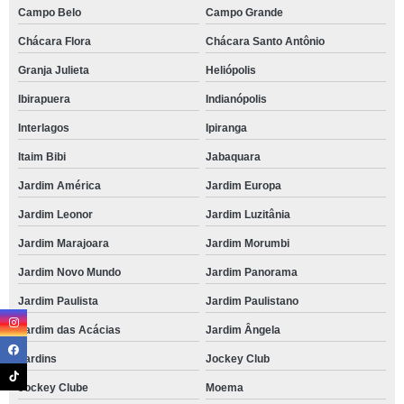
Campo Belo
Campo Grande
Chácara Flora
Chácara Santo Antônio
Granja Julieta
Heliópolis
Ibirapuera
Indianópolis
Interlagos
Ipiranga
Itaim Bibi
Jabaquara
Jardim América
Jardim Europa
Jardim Leonor
Jardim Luzitânia
Jardim Marajoara
Jardim Morumbi
Jardim Novo Mundo
Jardim Panorama
Jardim Paulista
Jardim Paulistano
Jardim das Acácias
Jardim Ângela
Jardins
Jockey Club
Jockey Clube
Moema