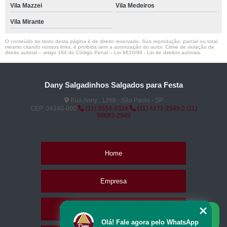
Vila Mazzei
Vila Medeiros
Vila Mirante
O conteúdo do texto desta página é de direito reservado. Sua reprodução, parcial ou total,
mesmo citando nossos links, é proibida sem a autorização do autor. Crime de violação de
direito autoral – artigo 184 do Código Penal –
Lei 9610/98 - Lei de direitos autorais
.
Dany Salgadinhos Salgados para Festa
Rua Anny , 1268 - São Paulo - SP
CEP: 04240-000
(11) 3554-0324
(11) 4171-2949
(11)
98683-2949
Home
Empresa
Missão
Olá! Fale agora pelo WhatsApp