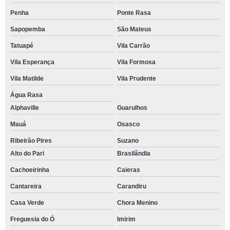
Penha
Ponte Rasa
Sapopemba
São Mateus
Tatuapé
Vila Carrão
Vila Esperança
Vila Formosa
Vila Matilde
Vila Prudente
Água Rasa
Alphaville
Guarulhos
Mauá
Osasco
Ribeirão Pires
Suzano
Alto do Pari
Brasilândia
Cachoeirinha
Caieras
Cantareira
Carandiru
Casa Verde
Chora Menino
Freguesia do Ó
Imirim