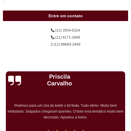
Entre em contato
(11) 3554-0324
(11) 4171-2949
(11) 98683-2949
Cristiane Dramali de
Oliveira
Adorei os salgadinhos tradicionais e os vegetarianos que encomendei
para o aniversário da minha mãe! Todos os convidados gostaram muito! O
preço também foi excelente e tornarei a encomendar!