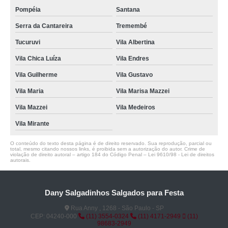
Pompéia
Santana
Serra da Cantareira
Tremembé
Tucuruvi
Vila Albertina
Vila Chica Luíza
Vila Endres
Vila Guilherme
Vila Gustavo
Vila Maria
Vila Marisa Mazzei
Vila Mazzei
Vila Medeiros
Vila Mirante
O conteúdo do texto desta página é de direito reservado. Sua reprodução, parcial ou
total, mesmo citando nossos links, é proibida sem a autorização do autor. Crime de
violação de direito autoral – artigo 184 do Código Penal –
Lei 9610/98 - Lei de direitos
autorais
.
Dany Salgadinhos Salgados para Festa
Rua Anny , 1268 - São Paulo - SP
CEP: 04240-000
(11) 3554-0324
(11) 4171-2949
(11)
98683-2949