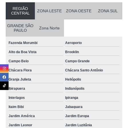
REGIÃO
ZONA LESTE
ZONA OESTE
ZONA SUL
CENTRAL
GRANDE SÃO
Zona Norte
PAULO
Fazenda Morumbi
Aeroporto
Alto da Boa Vista
Brooklin
Campo Belo
Campo Grande
Chácara Flora
Chácara Santo Antônio
Granja Julieta
Heliópolis
Ibirapuera
Indianópolis
Interlagos
Ipiranga
Itaim Bibi
Jabaquara
Jardim América
Jardim Europa
Jardim Leonor
Jardim Luzitânia