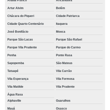
Anália Franco
Aricanduva
Artur Alvim
Belém
Chácara do Piqueri
Cidade Patriarca
Cidade Quarto Centenário
Itaquera
José Bonifácio
Mooca
Parque São Lucas
Parque São Rafael
Parque Vila Prudente
Parque do Carmo
Penha
Ponte Rasa
Sapopemba
São Mateus
Tatuapé
Vila Carrão
Vila Esperança
Vila Formosa
Vila Matilde
Vila Prudente
Água Rasa
Alphaville
Guarulhos
Mauá
Osasco