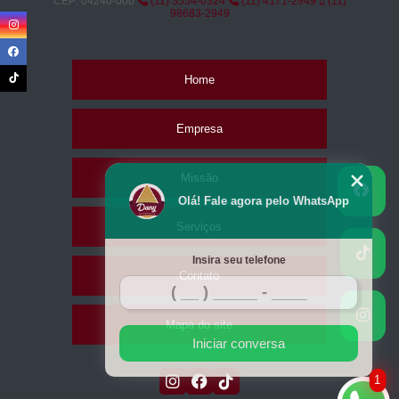
CEP: 04240-000
(11) 3554-0324
(11) 4171-2949
(11)
98683-2949
Home
Empresa
Missão
Olá! Fale agora pelo WhatsApp
Serviços
Insira seu telefone
Contato
Mapa do site
Iniciar conversa
1