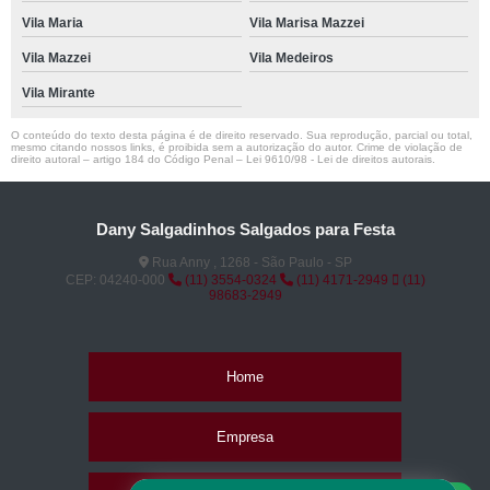
Vila Maria
Vila Marisa Mazzei
Vila Mazzei
Vila Medeiros
Vila Mirante
O conteúdo do texto desta página é de direito reservado. Sua reprodução, parcial ou total,
mesmo citando nossos links, é proibida sem a autorização do autor. Crime de violação de
direito autoral – artigo 184 do Código Penal –
Lei 9610/98 - Lei de direitos autorais
.
Dany Salgadinhos Salgados para Festa
Rua Anny , 1268 - São Paulo - SP
CEP: 04240-000
(11) 3554-0324
(11) 4171-2949
(11)
98683-2949
Home
Empresa