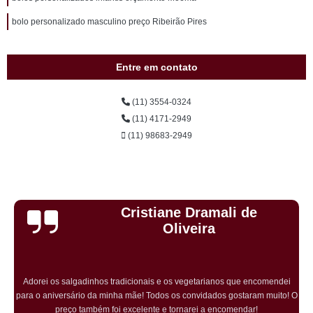
bolo personalizado masculino preço Ribeirão Pires
Entre em contato
(11) 3554-0324
(11) 4171-2949
(11) 98683-2949
Cristiane Dramali de
Oliveira
Adorei os salgadinhos tradicionais e os vegetarianos que encomendei
para o aniversário da minha mãe! Todos os convidados gostaram muito! O
preço também foi excelente e tornarei a encomendar!