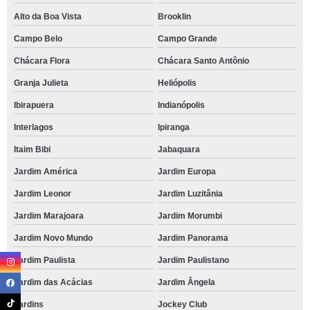
Alto da Boa Vista
Brooklin
Campo Belo
Campo Grande
Chácara Flora
Chácara Santo Antônio
Granja Julieta
Heliópolis
Ibirapuera
Indianópolis
Interlagos
Ipiranga
Itaim Bibi
Jabaquara
Jardim América
Jardim Europa
Jardim Leonor
Jardim Luzitânia
Jardim Marajoara
Jardim Morumbi
Jardim Novo Mundo
Jardim Panorama
Jardim Paulista
Jardim Paulistano
Jardim das Acácias
Jardim Ângela
Jardins
Jockey Club