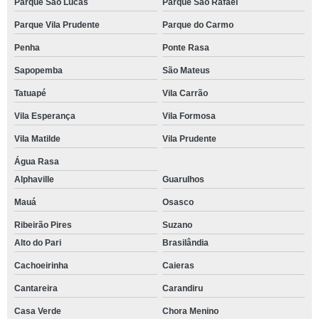
Parque São Lucas
Parque São Rafael
Parque Vila Prudente
Parque do Carmo
Penha
Ponte Rasa
Sapopemba
São Mateus
Tatuapé
Vila Carrão
Vila Esperança
Vila Formosa
Vila Matilde
Vila Prudente
Água Rasa
Alphaville
Guarulhos
Mauá
Osasco
Ribeirão Pires
Suzano
Alto do Pari
Brasilândia
Cachoeirinha
Caieras
Cantareira
Carandiru
Casa Verde
Chora Menino