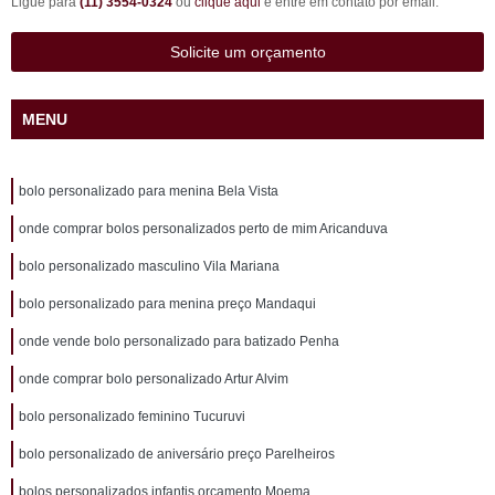
Ligue para
(11) 3554-0324
ou
clique aqui
e entre em contato por email.
Solicite um orçamento
MENU
bolo personalizado para menina Bela Vista
onde comprar bolos personalizados perto de mim Aricanduva
bolo personalizado masculino Vila Mariana
bolo personalizado para menina preço Mandaqui
onde vende bolo personalizado para batizado Penha
onde comprar bolo personalizado Artur Alvim
bolo personalizado feminino Tucuruvi
bolo personalizado de aniversário preço Parelheiros
bolos personalizados infantis orçamento Moema