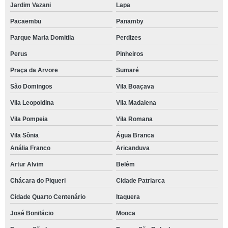
Jardim Vazani
Lapa
Pacaembu
Panamby
Parque Maria Domitila
Perdizes
Perus
Pinheiros
Praça da Arvore
Sumaré
São Domingos
Vila Boaçava
Vila Leopoldina
Vila Madalena
Vila Pompeia
Vila Romana
Vila Sônia
Água Branca
Anália Franco
Aricanduva
Artur Alvim
Belém
Chácara do Piqueri
Cidade Patriarca
Cidade Quarto Centenário
Itaquera
José Bonifácio
Mooca