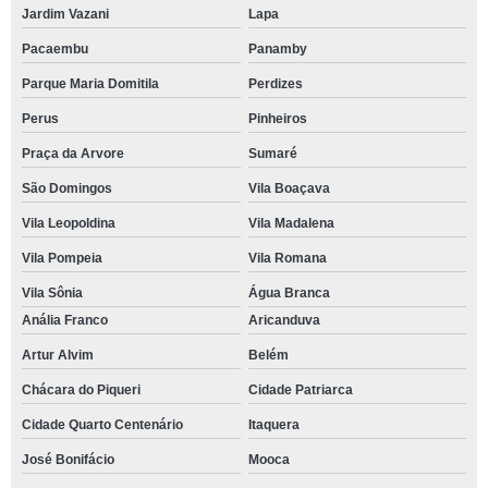
Jardim Vazani
Lapa
Pacaembu
Panamby
Parque Maria Domitila
Perdizes
Perus
Pinheiros
Praça da Arvore
Sumaré
São Domingos
Vila Boaçava
Vila Leopoldina
Vila Madalena
Vila Pompeia
Vila Romana
Vila Sônia
Água Branca
Anália Franco
Aricanduva
Artur Alvim
Belém
Chácara do Piqueri
Cidade Patriarca
Cidade Quarto Centenário
Itaquera
José Bonifácio
Mooca