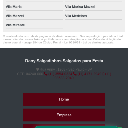
Vila Maria
Vila Marisa Mazzei
Vila Mazzei
Vila Medeiros
Vila Mirante
O conteúdo do texto desta página é de direito reservado. Sua reprodução, parcial ou total,
mesmo citando nossos links, é proibida sem a autorização do autor. Crime de violação de
direito autoral – artigo 184 do Código Penal –
Lei 9610/98 - Lei de direitos autorais
.
Dany Salgadinhos Salgados para Festa
Rua Anny , 1268 - São Paulo - SP
CEP: 04240-000
(11) 3554-0324
(11) 4171-2949
(11)
98683-2949
Home
Empresa