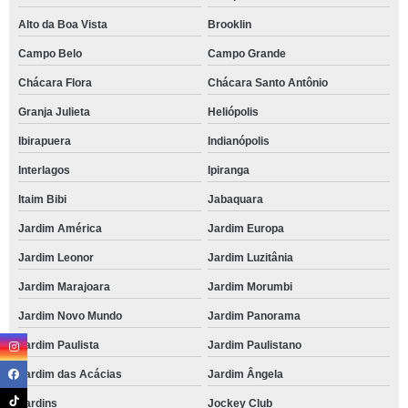
Alto da Boa Vista
Brooklin
Campo Belo
Campo Grande
Chácara Flora
Chácara Santo Antônio
Granja Julieta
Heliópolis
Ibirapuera
Indianópolis
Interlagos
Ipiranga
Itaim Bibi
Jabaquara
Jardim América
Jardim Europa
Jardim Leonor
Jardim Luzitânia
Jardim Marajoara
Jardim Morumbi
Jardim Novo Mundo
Jardim Panorama
Jardim Paulista
Jardim Paulistano
Jardim das Acácias
Jardim Ângela
Jardins
Jockey Club