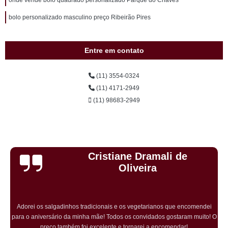
onde vende bolo quadrado personalizado Parque do Chaves
bolo personalizado masculino preço Ribeirão Pires
Entre em contato
(11) 3554-0324
(11) 4171-2949
(11) 98683-2949
Daniele
Anastacia
mendei
Depois que descobri, nunca mais comprei em outro lugar. Ex
muito! O
atendimento, salgados sempre fresquinhos, saborosos e com o 
entrega ficou melhor ainda. Super recomendo!