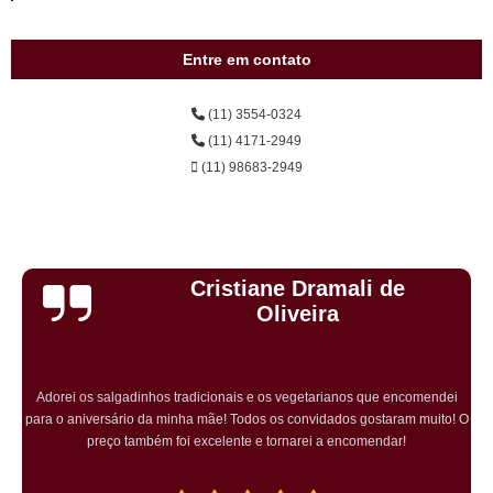
Entre em contato
(11) 3554-0324
(11) 4171-2949
(11) 98683-2949
Cristiane Dramali de
Oliveira
Adorei os salgadinhos tradicionais e os vegetarianos que encomendei
para o aniversário da minha mãe! Todos os convidados gostaram muito! O
preço também foi excelente e tornarei a encomendar!