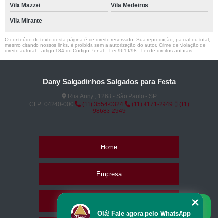
Vila Mazzei
Vila Medeiros
Vila Mirante
O conteúdo do texto desta página é de direito reservado. Sua reprodução, parcial ou total,
mesmo citando nossos links, é proibida sem a autorização do autor. Crime de violação de
direito autoral – artigo 184 do Código Penal –
Lei 9610/98 - Lei de direitos autorais
.
Dany Salgadinhos Salgados para Festa
Rua Anny , 1268 - São Paulo - SP
CEP: 04240-000
(11) 3554-0324
(11) 4171-2949
(11)
98683-2949
Home
Empresa
Missão
Olá! Fale agora pelo WhatsApp