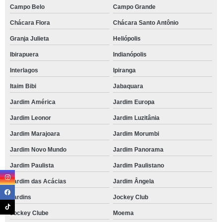
Campo Belo
Campo Grande
Chácara Flora
Chácara Santo Antônio
Granja Julieta
Heliópolis
Ibirapuera
Indianópolis
Interlagos
Ipiranga
Itaim Bibi
Jabaquara
Jardim América
Jardim Europa
Jardim Leonor
Jardim Luzitânia
Jardim Marajoara
Jardim Morumbi
Jardim Novo Mundo
Jardim Panorama
Jardim Paulista
Jardim Paulistano
Jardim das Acácias
Jardim Ângela
Jardins
Jockey Club
Jockey Clube
Moema