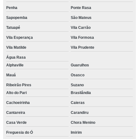
Penha
Ponte Rasa
Sapopemba
São Mateus
Tatuapé
Vila Carrão
Vila Esperança
Vila Formosa
Vila Matilde
Vila Prudente
Água Rasa
Alphaville
Guarulhos
Mauá
Osasco
Ribeirão Pires
Suzano
Alto do Pari
Brasilândia
Cachoeirinha
Caieras
Cantareira
Carandiru
Casa Verde
Chora Menino
Freguesia do Ó
Imirim