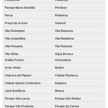
Pacaembu
Panamby
Parque Maria Domitila
Perdizes
Perus
Pinheiros
Praça da Arvore
Sumaré
São Domingos
Vila Boaçava
Vila Leopoldina
Vila Madalena
Vila Pompeia
Vila Romana
Vila Sônia
Água Branca
Anália Franco
Aricanduva
Artur Alvim
Belém
Chácara do Piqueri
Cidade Patriarca
Cidade Quarto Centenário
Itaquera
José Bonifácio
Mooca
Parque São Lucas
Parque São Rafael
Parque Vila Prudente
Parque do Carmo