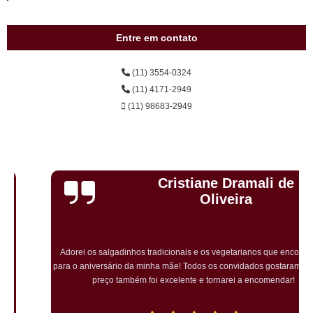
Entre em contato
(11) 3554-0324
(11) 4171-2949
(11) 98683-2949
Cristiane Dramali de
Oliveira
Adorei os salgadinhos tradicionais e os vegetarianos que encomendei
para o aniversário da minha mãe! Todos os convidados gostaram muito! O
preço também foi excelente e tornarei a encomendar!