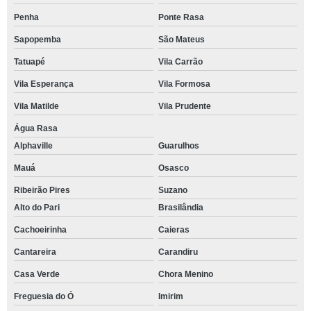
Penha
Ponte Rasa
Sapopemba
São Mateus
Tatuapé
Vila Carrão
Vila Esperança
Vila Formosa
Vila Matilde
Vila Prudente
Água Rasa
Alphaville
Guarulhos
Mauá
Osasco
Ribeirão Pires
Suzano
Alto do Pari
Brasilândia
Cachoeirinha
Caieras
Cantareira
Carandiru
Casa Verde
Chora Menino
Freguesia do Ó
Imirim