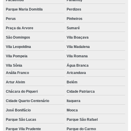
Pacaembu
Panamby
Parque Maria Domitila
Perdizes
Perus
Pinheiros
Praça da Arvore
Sumaré
São Domingos
Vila Boaçava
Vila Leopoldina
Vila Madalena
Vila Pompeia
Vila Romana
Vila Sônia
Água Branca
Anália Franco
Aricanduva
Artur Alvim
Belém
Chácara do Piqueri
Cidade Patriarca
Cidade Quarto Centenário
Itaquera
José Bonifácio
Mooca
Parque São Lucas
Parque São Rafael
Parque Vila Prudente
Parque do Carmo