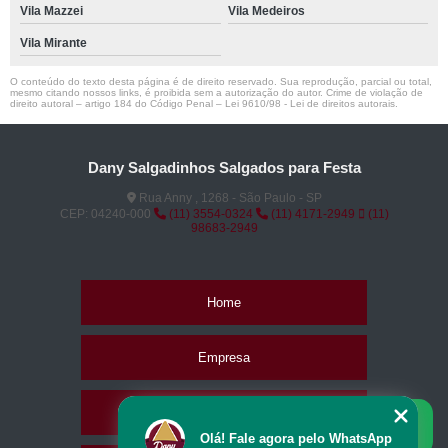
Vila Mazzei
Vila Medeiros
Vila Mirante
O conteúdo do texto desta página é de direito reservado. Sua reprodução, parcial ou total,
mesmo citando nossos links, é proibida sem a autorização do autor. Crime de violação de
direito autoral – artigo 184 do Código Penal –
Lei 9610/98 - Lei de direitos autorais
.
Dany Salgadinhos Salgados para Festa
Rua Anny , 1268 - São Paulo - SP
CEP: 04240-000
(11) 3554-0324
(11) 4171-2949
(11)
98683-2949
Home
Empresa
Missão
Olá! Fale agora pelo WhatsApp