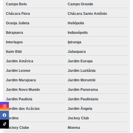
Campo Belo
Campo Grande
Chácara Flora
Chácara Santo Antônio
Granja Julieta
Heliópolis
Ibirapuera
Indianópolis
Interlagos
Ipiranga
Itaim Bibi
Jabaquara
Jardim América
Jardim Europa
Jardim Leonor
Jardim Luzitânia
Jardim Marajoara
Jardim Morumbi
Jardim Novo Mundo
Jardim Panorama
Jardim Paulista
Jardim Paulistano
Jardim das Acácias
Jardim Ângela
Jardins
Jockey Club
Jockey Clube
Moema