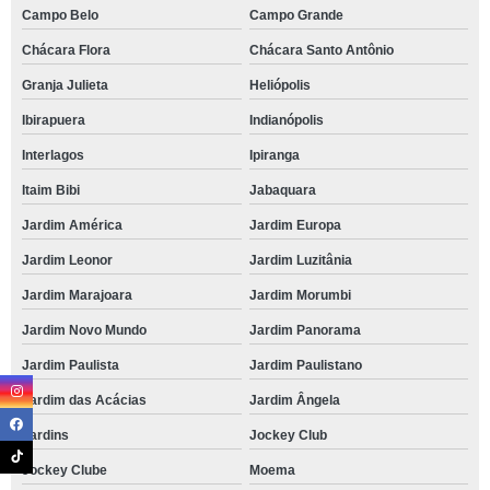
Campo Belo
Campo Grande
Chácara Flora
Chácara Santo Antônio
Granja Julieta
Heliópolis
Ibirapuera
Indianópolis
Interlagos
Ipiranga
Itaim Bibi
Jabaquara
Jardim América
Jardim Europa
Jardim Leonor
Jardim Luzitânia
Jardim Marajoara
Jardim Morumbi
Jardim Novo Mundo
Jardim Panorama
Jardim Paulista
Jardim Paulistano
Jardim das Acácias
Jardim Ângela
Jardins
Jockey Club
Jockey Clube
Moema