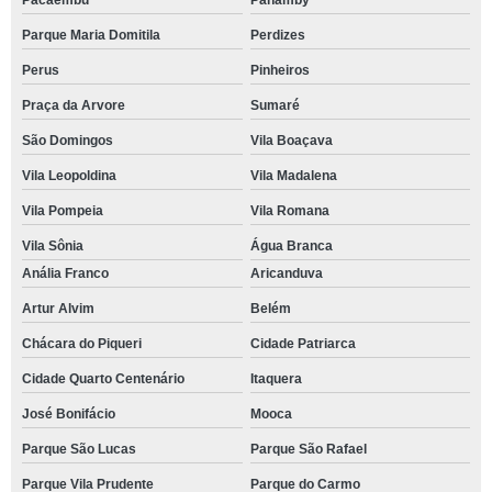
Pacaembu
Panamby
Parque Maria Domitila
Perdizes
Perus
Pinheiros
Praça da Arvore
Sumaré
São Domingos
Vila Boaçava
Vila Leopoldina
Vila Madalena
Vila Pompeia
Vila Romana
Vila Sônia
Água Branca
Anália Franco
Aricanduva
Artur Alvim
Belém
Chácara do Piqueri
Cidade Patriarca
Cidade Quarto Centenário
Itaquera
José Bonifácio
Mooca
Parque São Lucas
Parque São Rafael
Parque Vila Prudente
Parque do Carmo