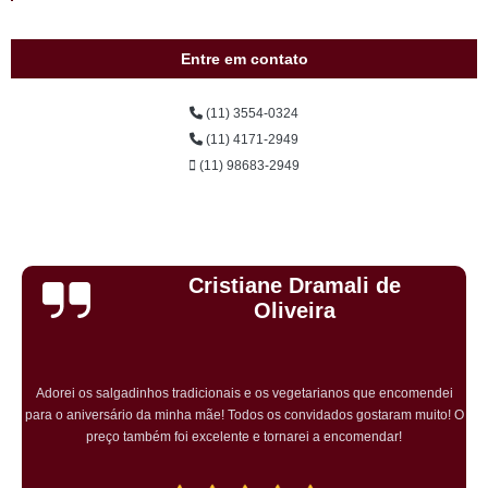
Entre em contato
(11) 3554-0324
(11) 4171-2949
(11) 98683-2949
Cristiane Dramali de
Oliveira
Adorei os salgadinhos tradicionais e os vegetarianos que encomendei
para o aniversário da minha mãe! Todos os convidados gostaram muito! O
preço também foi excelente e tornarei a encomendar!