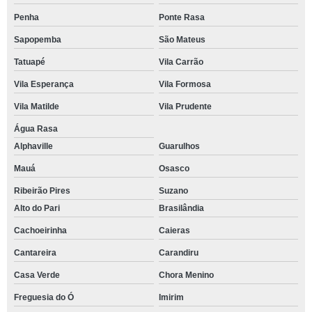
Penha
Ponte Rasa
Sapopemba
São Mateus
Tatuapé
Vila Carrão
Vila Esperança
Vila Formosa
Vila Matilde
Vila Prudente
Água Rasa
Alphaville
Guarulhos
Mauá
Osasco
Ribeirão Pires
Suzano
Alto do Pari
Brasilândia
Cachoeirinha
Caieras
Cantareira
Carandiru
Casa Verde
Chora Menino
Freguesia do Ó
Imirim