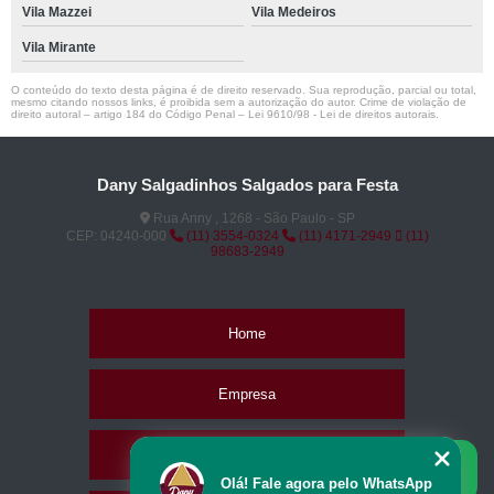
Vila Mazzei
Vila Medeiros
Vila Mirante
O conteúdo do texto desta página é de direito reservado. Sua reprodução, parcial ou total,
mesmo citando nossos links, é proibida sem a autorização do autor. Crime de violação de
direito autoral – artigo 184 do Código Penal –
Lei 9610/98 - Lei de direitos autorais
.
Dany Salgadinhos Salgados para Festa
Rua Anny , 1268 - São Paulo - SP
CEP: 04240-000
(11) 3554-0324
(11) 4171-2949
(11)
98683-2949
Home
Empresa
Missão
Olá! Fale agora pelo WhatsApp