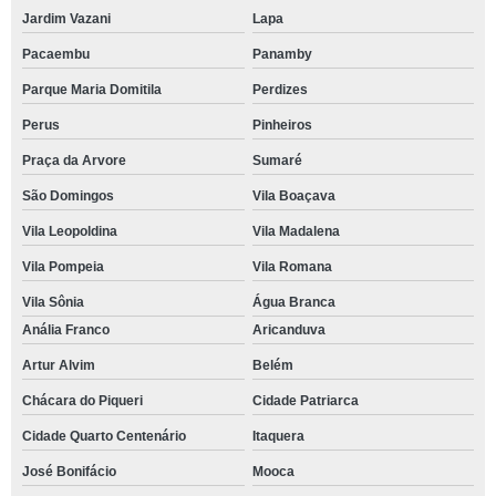
Jardim Vazani
Lapa
Pacaembu
Panamby
Parque Maria Domitila
Perdizes
Perus
Pinheiros
Praça da Arvore
Sumaré
São Domingos
Vila Boaçava
Vila Leopoldina
Vila Madalena
Vila Pompeia
Vila Romana
Vila Sônia
Água Branca
Anália Franco
Aricanduva
Artur Alvim
Belém
Chácara do Piqueri
Cidade Patriarca
Cidade Quarto Centenário
Itaquera
José Bonifácio
Mooca