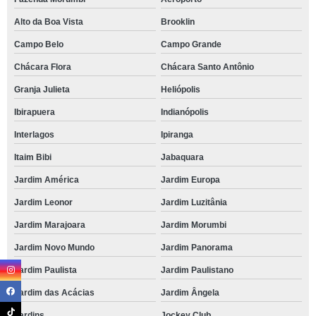
Alto da Boa Vista
Brooklin
Campo Belo
Campo Grande
Chácara Flora
Chácara Santo Antônio
Granja Julieta
Heliópolis
Ibirapuera
Indianópolis
Interlagos
Ipiranga
Itaim Bibi
Jabaquara
Jardim América
Jardim Europa
Jardim Leonor
Jardim Luzitânia
Jardim Marajoara
Jardim Morumbi
Jardim Novo Mundo
Jardim Panorama
Jardim Paulista
Jardim Paulistano
Jardim das Acácias
Jardim Ângela
Jardins
Jockey Club