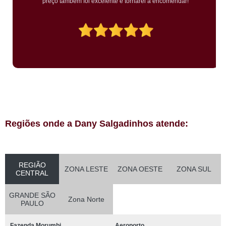
preço também foi excelente e tornarei a encomendar!
Regiões onde a Dany Salgadinhos atende:
REGIÃO
ZONA LESTE
ZONA OESTE
ZONA SUL
CENTRAL
GRANDE SÃO
Zona Norte
PAULO
Fazenda Morumbi
Aeroporto