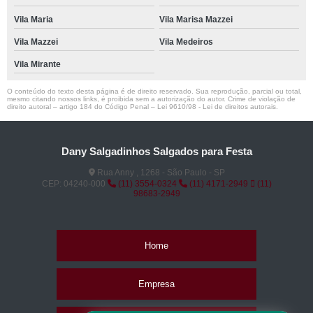
Vila Maria
Vila Marisa Mazzei
Vila Mazzei
Vila Medeiros
Vila Mirante
O conteúdo do texto desta página é de direito reservado. Sua reprodução, parcial ou total,
mesmo citando nossos links, é proibida sem a autorização do autor. Crime de violação de
direito autoral – artigo 184 do Código Penal –
Lei 9610/98 - Lei de direitos autorais
.
Dany Salgadinhos Salgados para Festa
Rua Anny , 1268 - São Paulo - SP
CEP: 04240-000
(11) 3554-0324
(11) 4171-2949
(11)
98683-2949
Home
Empresa