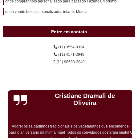
onde comprar bolo personalizado para batizado Fazenda Morumbi
onde vende bolos personalizados infantis Mooca
Entre em contato
(11) 3554-0324
(11) 4171-2949
(11) 98683-2949
Cristiane Dramali de
Oliveira
Adorei os salgadinhos tradicionais e os vegetarianos que encomendei
para o aniversário da minha mãe! Todos os convidados gostaram muito! O