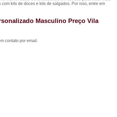
Coxinha para Festa de 
 com kits de doces e kits de salgados. Por isso, entre em
Kit Festa Aniversário
Kit 
rsonalizado Masculino Preço Vila
Kit Festa de A
Kit Festa de A
Kit Festa de Aniversário pa
em contato por email.
Kit Festa Doces
Kit Festa Infant
Kit Doces de Festa
Kit 
Kit Doces Festa
Kit Doces pa
Kit Doces para Festa
Kit Doces 
Kit Doces Variados
Kit 
Kit de Salgado para Formatura
Kit de Salgados para Festa 
Kit Salgado Festa
Kit Salgados