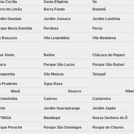
ta Cecília
Santa Efigênia
Sé
rro do Limão
Barra Funda
Butantã
rdim Guedala
Jardim Jussara
Jardim Londrina
que Maria Domitila
Perdizes
Perus
la Boaçava
Vila Leopoldina
Vila Madalena
ur Alvim
Belém
Chácara do Piqueri
oca
Parque São Lucas
Parque São Rafael
popemba
São Mateus
Tatuapé
a Prudente
Água Rasa
Mauá
Osasco
Ribei
choeirinha
Caieras
Cantareira
rim
Jardim Guarapiranga
Jardim Japão
TINGA
Mandaqui
Nossa Senhora do Ó
rque Peruche
Parque São Domingos
Parque do Chaves