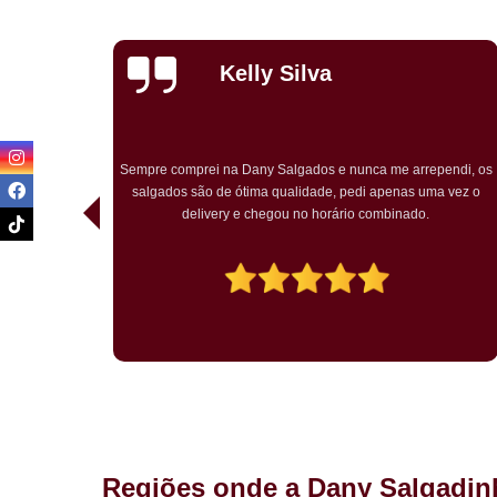
Priscila
Carvalho
endi, os
Pedimos para um chá de bebê o kit festa. Tudo ótimo. Muito
a vez o
bem embalado. Salgados chegaram quentes. O bolo rosa
temático muito bem decorado. Agradou a todos.
Regiões onde a Dany Salgadin