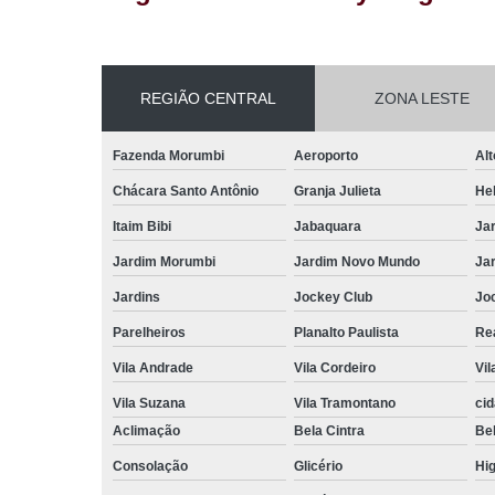
REGIÃO CENTRAL
ZONA LESTE
Fazenda Morumbi
Aeroporto
Alt
Chácara Santo Antônio
Granja Julieta
Hel
Itaim Bibi
Jabaquara
Ja
Jardim Morumbi
Jardim Novo Mundo
Ja
Jardins
Jockey Club
Jo
Parelheiros
Planalto Paulista
Re
Vila Andrade
Vila Cordeiro
Vil
Vila Suzana
Vila Tramontano
ci
Aclimação
Bela Cintra
Bel
Consolação
Glicério
Hig