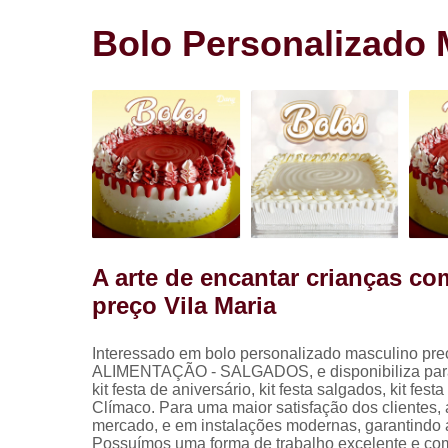
Salgadinho
para festa
Bolo Personalizado 
Salgados pa
festa
A arte de encantar crianças c
preço Vila Maria
Interessado em bolo personalizado masculino pre
ALIMENTAÇÃO - SALGADOS, e disponibiliza para seus
kit festa de aniversário, kit festa salgados, ki
Clímaco. Para uma maior satisfação dos clientes, 
mercado, e em instalações modernas, garantindo 
Possuímos uma forma de trabalho excelente e com 