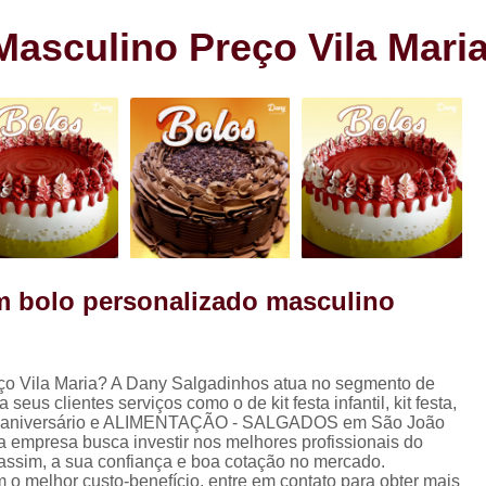
s
Cento de Doces e Salgados Vila
s
Masculino Preço Vila Mari
Cento de Salg
ra
Cento de Salgad
Cento de Salgado
Cento de Salgado São João Clim
Cento de Sa
Cento de Salgados
Cento de Salgados Veganos Sacom
om bolo personalizado masculino
Cento do Salgado para F
Coxinha de Festa com C
ço Vila Maria? A Dany Salgadinhos atua no segmento de
Coxinha de Frango para Fest
 clientes serviços como o de kit festa infantil, kit festa,
Coxinha Festa Assad
t festa aniversário e ALIMENTAÇÃO - SALGADOS em São João
a empresa busca investir nos melhores profissionais do
Coxinha Frango de Festa
Co
assim, a sua confiança e boa cotação no mercado.
o melhor custo-benefício, entre em contato para obter mais