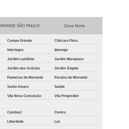
esta Vegetarianos Heliópolis
no para Festa São João Climaco
GRANDE SÃO PAULO
Zona Norte
Salgadinhos para Aniversário Infantil Sacomã
esta de Aniversario Pq Bristol
Campo Grande
Chácara Flora
esta Perto de Mim Vila Liviero
Interlagos
Ipiranga
ra Festa São João Climaco
Jardim Luzitânia
Jardim Marajoara
nos para Festas São Caetano
Jardim das Acácias
Jardim Ângela
Festa Heliópolis
Kit Salgado para Festa
Paineiras do Morumbi
Paraíso do Morumbi
do
Salgado para Festa Congelado
Santo Amaro
Saúde
Vila Nova Conceição
Vila Progredior
Infantil
Salgado para Festa de Casamento
iança
Salgado para Festa de Forno
Cambuci
Centro
fet
Salgado para Festa Encomenda
Liberdade
Luz
Salgado para Festa para 30 Pessoas