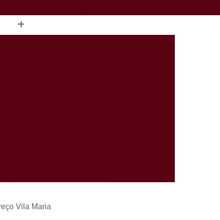
(11) 3554-0324
(11) 4171-2949
de Aniversário São João Climaco
polis
Bolo Personalizado Infantil Vila Liviero
lizado Masculino Sacomã
do para Batizado Vila Liviero
ado para Empresa Pq Bristol
zado para Menina Pq Bristol
lizado São João Climaco
Personalizado São Caetano
rio Personalizados São Caetano
alizados Infantis Sacomã
reço Vila Maria
ados Perto de Mim Heliópolis