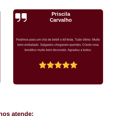
Kit Completo Aniversario São Cae
Kit Completo de Festa Pq Bristo
Cristiane Dramali de
Kit Completo Festa Sacomã
Oliveira
Kit de Festa Completo Heliópolis
Kit Festa Compl
Adorei os salgadinhos tradicionais e os vegetarianos que
encomendei para o aniversário da minha mãe! Todos os
Kit Festa Infantil Completo Heli
convidados gostaram muito! O preço também foi excelente e
tornarei a encomendar!
Mini Pasteis Fritos Sacomã
Mi
Mini Pastel de Festa Heliópolis
Mini Pastel de Vento Vila L
Mini Pastel Frito para Festa
Mini Pastel para Festa Heliópolis
Mini Pastel São João Climaco
Salgadinho de
hos atende:
Salgadinhos de Fe