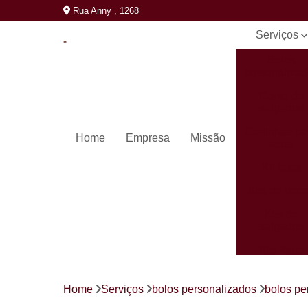
Rua Anny , 1268
Serviços
Bolos
personaliza
Cento de
salgados
Coxinhas pa
Home
Empresa
Missão
festa
Kit festa
Kits de doc
Kits de
salgados
Kits festa
completos
Mini pastéi
Home
Serviços
bolos personalizados
bolos pe