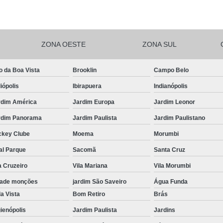
Salgadinhos de F
Salgadinhos de For
ZONA OESTE
ZONA SUL
Salgadinhos Festa Infantil Sacomã
Salgadinhos para F
o da Boa Vista
Brooklin
Campo Belo
Salgadinhos para F
iópolis
Ibirapuera
Indianópolis
Salgadinhos pa
rdim América
Jardim Europa
Jardim Leonor
Salgadinhos Vega
rdim Panorama
Jardim Paulista
Jardim Paulistano
Salgadinhos Vegetarianos para 
ckey Clube
Moema
Morumbi
Salgado para Festa Assa
al Parque
Sacomã
Santa Cruz
a Cruzeiro
Vila Mariana
Vila Morumbi
Salgado para Festa de Aniversário 
dade monções
jardim São Saveiro
Água Funda
Salgado para Festa de Cr
a Vista
Bom Retiro
Brás
Salgado para Festa em Buf
ienópolis
Jardim Paulista
Jardins
Salgado para Festa Frito