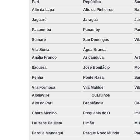
Pari
República
San
Alto da Lapa
Alto de Pinheiros
Bai
Jaguaré
Jaraguá
Ja
Pacaembu
Panamby
Par
Sumaré
São Domingos
Vi
Vila Sônia
Água Branca
Anália Franco
Aricanduva
Art
Itaquera
José Bonifácio
Mo
Penha
Ponte Rasa
Sa
Vila Formosa
Vila Matilde
Vil
Alphaville
Guarulhos
Alto do Pari
Brasilândia
Ca
Chora Menino
Freguesia do Ó
Imi
Lauzane Paulista
Limão
MU
Parque Mandaqui
Parque Novo Mundo
Pa