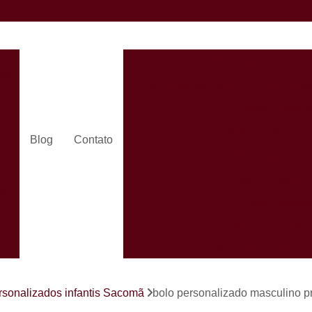
Bolo Personalizado 
dos
Bolo Personalizado Feminino Helió
Bolo Persona
Bolo Personaliza
ra
Blog
Contato
Bolo Personaliz
Bolo Personali
es
Bolo Persona
Bolo Quadrado 
Bolos de Aniversá
Bolos Person
s
rsonalizados infantis Sacomã
bolo personalizado masculino p
Bolos Personaliz