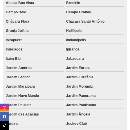
Alto da Boa Vista
Brooklin
Campo Belo
Campo Grande
Chácara Flora
Chácara Santo Antônio
Granja Julieta
Heliópolis
Ibirapuera
Indianópolis
Interlagos
Ipiranga
Itaim Bibi
Jabaquara
Jardim América
Jardim Europa
Jardim Leonor
Jardim Luzitânia
Jardim Marajoara
Jardim Morumbi
Jardim Novo Mundo
Jardim Panorama
Jardim Paulista
Jardim Paulistano
Jardim das Acácias
Jardim Ângela
Jardins
Jockey Club