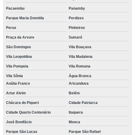
Pacaembu
Panamby
Parque Maria Domitila
Perdizes
Perus
Pinheiros
Praça da Arvore
Sumaré
São Domingos
Vila Boaçava
Vila Leopoldina
Vila Madalena
Vila Pompeia
Vila Romana
Vila Sônia
Água Branca
Anália Franco
Aricanduva
Artur Alvim
Belém
Chácara do Piqueri
Cidade Patriarca
Cidade Quarto Centenário
Itaquera
José Bonifácio
Mooca
Parque São Lucas
Parque São Rafael