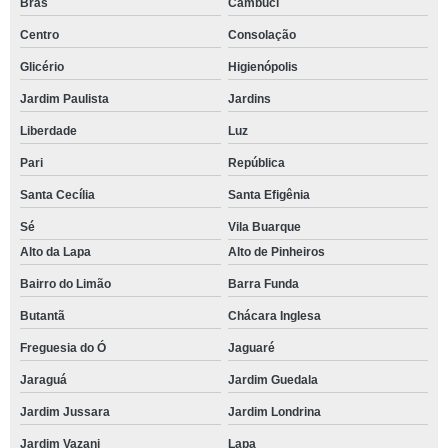
Brás
Cambuci
Centro
Consolação
Glicério
Higienópolis
Jardim Paulista
Jardins
Liberdade
Luz
Pari
República
Santa Cecília
Santa Efigênia
Sé
Vila Buarque
Alto da Lapa
Alto de Pinheiros
Bairro do Limão
Barra Funda
Butantã
Chácara Inglesa
Freguesia do Ó
Jaguaré
Jaraguá
Jardim Guedala
Jardim Jussara
Jardim Londrina
Jardim Vazani
Lapa