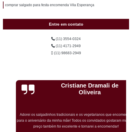
comprar salgado para festa encomenda Vila Esperança
Entre em contato
(11) 3554-0324
(11) 4171-2949
(11) 98683-2949
Cristiane Dramali de
Oliveira
Adorei os salgadinhos tradicionais e os vegetarianos que encomendei
para o aniversário da minha mãe! Todos os convidados gostaram muito! O
preço também foi excelente e tornarei a encomendar!