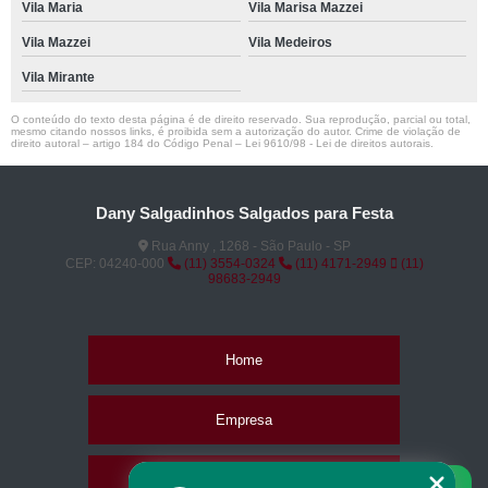
Vila Maria
Vila Marisa Mazzei
Vila Mazzei
Vila Medeiros
Vila Mirante
O conteúdo do texto desta página é de direito reservado. Sua reprodução, parcial ou total,
mesmo citando nossos links, é proibida sem a autorização do autor. Crime de violação de
direito autoral – artigo 184 do Código Penal –
Lei 9610/98 - Lei de direitos autorais
.
Dany Salgadinhos Salgados para Festa
Rua Anny , 1268 - São Paulo - SP
CEP: 04240-000
(11) 3554-0324
(11) 4171-2949
(11)
98683-2949
Home
Empresa
Missão