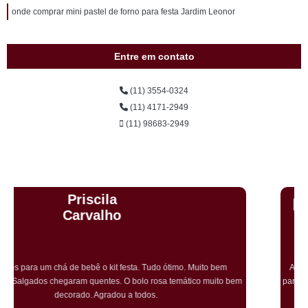
onde comprar mini pastel de forno para festa Jardim Leonor
Entre em contato
(11) 3554-0324
(11) 4171-2949
(11) 98683-2949
Cristiane Dramali de
Oliveira
Adorei os salgadinhos tradicionais e os vegetarianos que encomendei
para o aniversário da minha mãe! Todos os convidados gostaram muito! O
preço também foi excelente e tornarei a encomendar!