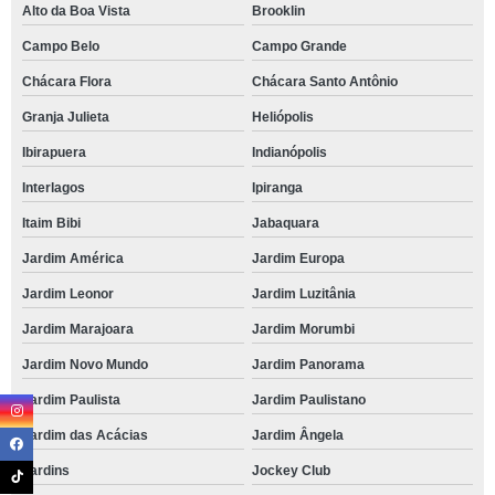
Alto da Boa Vista
Brooklin
Campo Belo
Campo Grande
Chácara Flora
Chácara Santo Antônio
Granja Julieta
Heliópolis
Ibirapuera
Indianópolis
Interlagos
Ipiranga
Itaim Bibi
Jabaquara
Jardim América
Jardim Europa
Jardim Leonor
Jardim Luzitânia
Jardim Marajoara
Jardim Morumbi
Jardim Novo Mundo
Jardim Panorama
Jardim Paulista
Jardim Paulistano
Jardim das Acácias
Jardim Ângela
Jardins
Jockey Club