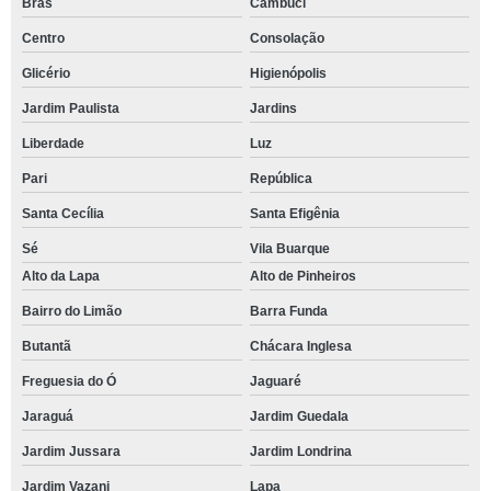
Brás
Cambuci
Centro
Consolação
Glicério
Higienópolis
Jardim Paulista
Jardins
Liberdade
Luz
Pari
República
Santa Cecília
Santa Efigênia
Sé
Vila Buarque
Alto da Lapa
Alto de Pinheiros
Bairro do Limão
Barra Funda
Butantã
Chácara Inglesa
Freguesia do Ó
Jaguaré
Jaraguá
Jardim Guedala
Jardim Jussara
Jardim Londrina
Jardim Vazani
Lapa