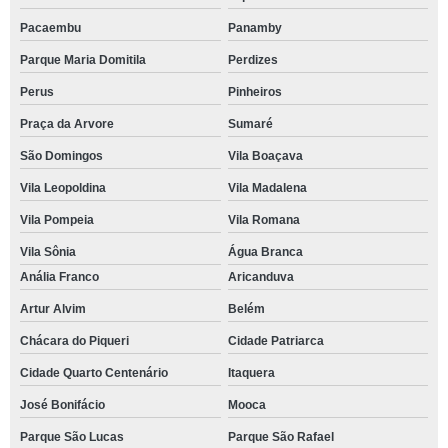
Pacaembu
Panamby
Parque Maria Domitila
Perdizes
Perus
Pinheiros
Praça da Arvore
Sumaré
São Domingos
Vila Boaçava
Vila Leopoldina
Vila Madalena
Vila Pompeia
Vila Romana
Vila Sônia
Água Branca
Anália Franco
Aricanduva
Artur Alvim
Belém
Chácara do Piqueri
Cidade Patriarca
Cidade Quarto Centenário
Itaquera
José Bonifácio
Mooca
Parque São Lucas
Parque São Rafael