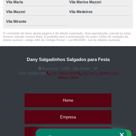
Vila Maria
Vila Marisa Mazzei
Vila Mazzei
Vila Medeiros
Vila Mirante
O conteúdo do texto desta página é de direito reservado. Sua reprodução, parcial ou total,
mesmo citando nossos links, é proibida sem a autorização do autor. Crime de violação de
direito autoral – artigo 184 do Código Penal –
Lei 9610/98 - Lei de direitos autorais
.
Dany Salgadinhos Salgados para Festa
Rua Anny , 1268 - São Paulo - SP
CEP: 04240-000
(11) 3554-0324
(11) 4171-2949
(11)
98683-2949
Home
Empresa
Missão