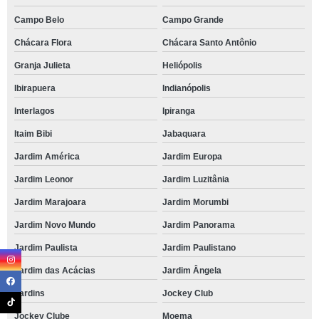
Campo Belo
Campo Grande
Chácara Flora
Chácara Santo Antônio
Granja Julieta
Heliópolis
Ibirapuera
Indianópolis
Interlagos
Ipiranga
Itaim Bibi
Jabaquara
Jardim América
Jardim Europa
Jardim Leonor
Jardim Luzitânia
Jardim Marajoara
Jardim Morumbi
Jardim Novo Mundo
Jardim Panorama
Jardim Paulista
Jardim Paulistano
Jardim das Acácias
Jardim Ângela
Jardins
Jockey Club
Jockey Clube
Moema