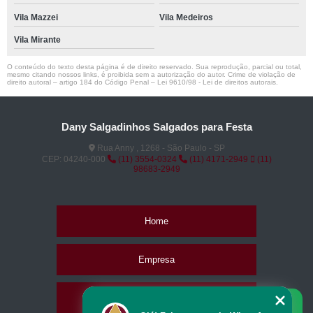
Vila Mazzei
Vila Medeiros
Vila Mirante
O conteúdo do texto desta página é de direito reservado. Sua reprodução, parcial ou total,
mesmo citando nossos links, é proibida sem a autorização do autor. Crime de violação de
direito autoral – artigo 184 do Código Penal –
Lei 9610/98 - Lei de direitos autorais
.
Dany Salgadinhos Salgados para Festa
Rua Anny , 1268 - São Paulo - SP
CEP: 04240-000
(11) 3554-0324
(11) 4171-2949
(11)
98683-2949
Home
Empresa
Missão