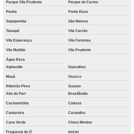
Parque Vila Prudente
Parque do Carmo
Penha
Ponte Rasa
Sapopemba
São Mateus
Tatuapé
Vila Carrão
Vila Esperança
Vila Formosa
Vila Matilde
Vila Prudente
Água Rasa
Alphaville
Guarulhos
Mauá
Osasco
Ribeirão Pires
Suzano
Alto do Pari
Brasilândia
Cachoeirinha
Caieras
Cantareira
Carandiru
Casa Verde
Chora Menino
Freguesia do Ó
Imirim