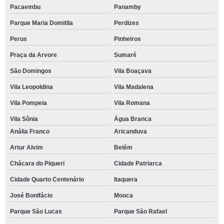
Pacaembu
Panamby
Parque Maria Domitila
Perdizes
Perus
Pinheiros
Praça da Arvore
Sumaré
São Domingos
Vila Boaçava
Vila Leopoldina
Vila Madalena
Vila Pompeia
Vila Romana
Vila Sônia
Água Branca
Anália Franco
Aricanduva
Artur Alvim
Belém
Chácara do Piqueri
Cidade Patriarca
Cidade Quarto Centenário
Itaquera
José Bonifácio
Mooca
Parque São Lucas
Parque São Rafael