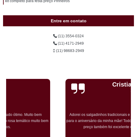
kit completo para festa preço Pinheiros
Entre em contato
(11) 3554-0324
(11) 4171-2949
(11) 98683-2949
Cristiane Dramali de
Oliveira
Adorei os salgadinhos tradicionais e os vegetarianos que encomendei
para o aniversário da minha mãe! Todos os convidados gostaram muito! O
preço também foi excelente e tornarei a encomendar!