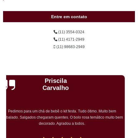
Entre em contato
(11) 3554-0324
(11) 4171-2949
(11) 98683-2949
Cristiane Dramali de
Oliveira
Adorei os salgadinhos tradicionais e os vegetarianos que encomendei
para o aniversário da minha mãe! Todos os convidados gostaram muito! O
preço também foi excelente e tornarei a encomendar!