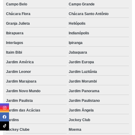
Campo Belo
Campo Grande
Chácara Flora
Chácara Santo Antônio
Granja Julieta
Heliópolis
Ibirapuera
Indianópolis
Interlagos
Ipiranga
Itaim Bibi
Jabaquara
Jardim América
Jardim Europa
Jardim Leonor
Jardim Luzitânia
Jardim Marajoara
Jardim Morumbi
Jardim Novo Mundo
Jardim Panorama
Jardim Paulista
Jardim Paulistano
Jardim das Acácias
Jardim Ângela
Jardins
Jockey Club
Jockey Clube
Moema