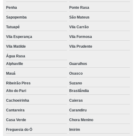
Penha
Ponte Rasa
Sapopemba
São Mateus
Tatuapé
Vila Carrão
Vila Esperança
Vila Formosa
Vila Matilde
Vila Prudente
Água Rasa
Alphaville
Guarulhos
Mauá
Osasco
Ribeirão Pires
Suzano
Alto do Pari
Brasilândia
Cachoeirinha
Caieras
Cantareira
Carandiru
Casa Verde
Chora Menino
Freguesia do Ó
Imirim