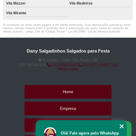
Vila Mazzei
Vila Medeiros
Vila Mirante
O conteúdo do texto desta página é de direito reservado. Sua reprodução, parcial ou total,
mesmo citando nossos links, é proibida sem a autorização do autor. Crime de violação de
direito autoral – artigo 184 do Código Penal –
Lei 9610/98 - Lei de direitos autorais
.
Dany Salgadinhos Salgados para Festa
Rua Anny , 1268 - São Paulo - SP
CEP: 04240-000
(11) 3554-0324
(11) 4171-2949
(11)
98683-2949
Home
Empresa
Missão
Olá! Fale agora pelo WhatsApp