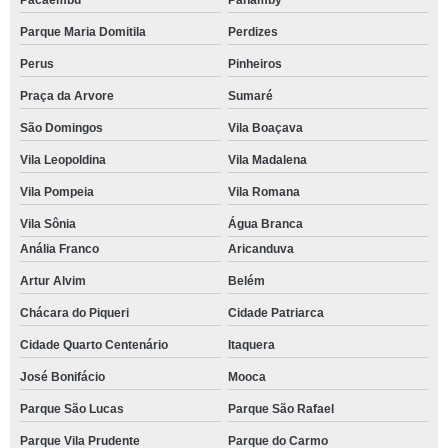
Pacaembu
Panamby
Parque Maria Domitila
Perdizes
Perus
Pinheiros
Praça da Arvore
Sumaré
São Domingos
Vila Boaçava
Vila Leopoldina
Vila Madalena
Vila Pompeia
Vila Romana
Vila Sônia
Água Branca
Anália Franco
Aricanduva
Artur Alvim
Belém
Chácara do Piqueri
Cidade Patriarca
Cidade Quarto Centenário
Itaquera
José Bonifácio
Mooca
Parque São Lucas
Parque São Rafael
Parque Vila Prudente
Parque do Carmo