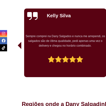
Priscila
Carvalho
endi, os
Pedimos para um chá de bebê o kit festa. Tudo ótimo. Muito
a vez o
bem embalado. Salgados chegaram quentes. O bolo rosa
temático muito bem decorado. Agradou a todos.
Regiões onde a Dany Salgadin