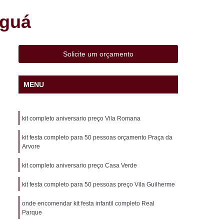
 Liviero
Cento de Mini Salgados Sacomã
aguá
adinho Frito Vila Liviero
o Perto de Mim São Caetano
Solicite um orçamento
 Pronta Entrega São Caetano
aco
Cento de Salgados Assados Heliópolis
MENU
lgados Fritos Heliópolis
 para Festa São João Climaco
kit completo aniversario preço Vila Romana
ã
Cento de Salgados Vegetarianos Pq Bristol
kit festa completo para 50 pessoas orçamento Praça da
esta Pq Bristol
Coxinha de Festa
Arvore
atupiry
Coxinha de Frango Festa
kit completo aniversario preço Casa Verde
a Infantil
Coxinha de Galinha Festa
kit festa completo para 50 pessoas preço Vila Guilherme
a
Coxinha Festa de 20 Pessoas
onde encomendar kit festa infantil completo Real
xinha Frango Festa
Coxinha para Festa
Parque