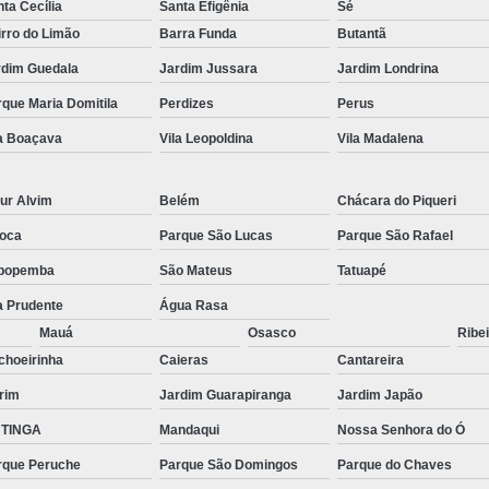
ta Cecília
Santa Efigênia
Sé
rro do Limão
Barra Funda
Butantã
rdim Guedala
Jardim Jussara
Jardim Londrina
que Maria Domitila
Perdizes
Perus
la Boaçava
Vila Leopoldina
Vila Madalena
ur Alvim
Belém
Chácara do Piqueri
oca
Parque São Lucas
Parque São Rafael
popemba
São Mateus
Tatuapé
a Prudente
Água Rasa
Mauá
Osasco
Ribei
choeirinha
Caieras
Cantareira
rim
Jardim Guarapiranga
Jardim Japão
TINGA
Mandaqui
Nossa Senhora do Ó
rque Peruche
Parque São Domingos
Parque do Chaves