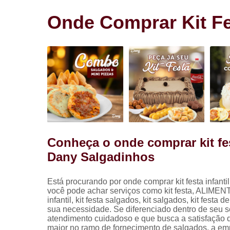
Salgadinho
para festa
Onde Comprar Kit Fe
Salgados pa
festa
Conheça o onde comprar kit fes
Dany Salgadinhos
Está procurando por onde comprar kit festa infan
você pode achar serviços como kit festa, ALIM
infantil, kit festa salgados, kit salgados, kit fest
sua necessidade. Se diferenciado dentro de seu
atendimento cuidadoso e que busca a satisfação do
maior no ramo de fornecimento de salgados, a 