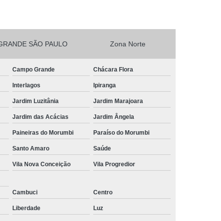
esta Vegetarianos Heliópolis
no para Festa São João Climaco
GRANDE SÃO PAULO
Zona Norte
Salgadinhos para Aniversário Infantil Sacomã
esta de Aniversario Pq Bristol
Campo Grande
Chácara Flora
esta Perto de Mim Vila Liviero
Interlagos
Ipiranga
ra Festa São João Climaco
Jardim Luzitânia
Jardim Marajoara
nos para Festas São Caetano
Jardim das Acácias
Jardim Ângela
Festa Heliópolis
Kit Salgado para Festa
Paineiras do Morumbi
Paraíso do Morumbi
do
Salgado para Festa Congelado
Santo Amaro
Saúde
Vila Nova Conceição
Vila Progredior
Infantil
Salgado para Festa de Casamento
iança
Salgado para Festa de Forno
Cambuci
Centro
fet
Salgado para Festa Encomenda
Liberdade
Luz
Salgado para Festa para 30 Pessoas