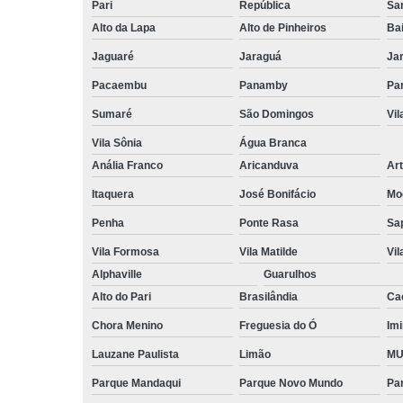
Pari
República
San
Alto da Lapa
Alto de Pinheiros
Bai
Jaguaré
Jaraguá
Ja
Pacaembu
Panamby
Par
Sumaré
São Domingos
Vi
Vila Sônia
Água Branca
Anália Franco
Aricanduva
Art
Itaquera
José Bonifácio
Mo
Penha
Ponte Rasa
Sa
Vila Formosa
Vila Matilde
Vil
Alphaville
Guarulhos
Alto do Pari
Brasilândia
Ca
Chora Menino
Freguesia do Ó
Imi
Lauzane Paulista
Limão
MU
Parque Mandaqui
Parque Novo Mundo
Pa