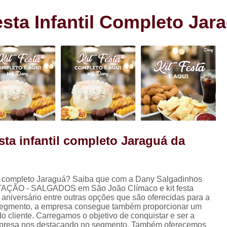
s
Cento de Doces e Salgados Vila
s
sta Infantil Completo Jar
Cento de Salg
ra
Cento de Salgad
Cento de Salgado
Cento de Salgado São João Clim
Cento de Sa
Cento de Salgados
Cento de Salgados Veganos Sacom
ta infantil completo Jaraguá da
Cento do Salgado para F
Coxinha de Festa com C
til completo Jaraguá? Saiba que com a Dany Salgadinhos
Coxinha de Frango para Fest
ENTAÇÃO - SALGADOS em São João Clímaco e kit festa
Coxinha Festa Assad
a de aniversário entre outras opções que são oferecidas para a
 segmento, a empresa consegue também proporcionar um
Coxinha Frango de Festa
Co
 cliente. Carregamos o objetivo de conquistar e ser a
empresa nos destacando no segmento. Também oferecemos