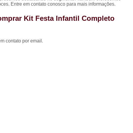
Coxinha para Festa de 
doces. Entre em contato conosco para mais informações.
Kit Festa Aniversário
Kit 
mprar Kit Festa Infantil Completo
Kit Festa de A
Kit Festa de A
em contato por email.
Kit Festa de Aniversário pa
Kit Festa Doces
Kit Festa Infant
Kit Doces de Festa
Kit 
Kit Doces Festa
Kit Doces pa
Kit Doces para Festa
Kit Doces 
Kit Doces Variados
Kit 
Kit de Salgado para Formatura
Kit de Salgados para Festa 
Kit Salgado Festa
Kit Salgados