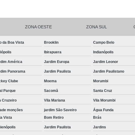
Salgadinhos de F
Salgadinhos de For
ZONA OESTE
ZONA SUL
Salgadinhos Festa Infantil Sacomã
Salgadinhos para F
o da Boa Vista
Brooklin
Campo Belo
Salgadinhos para F
iópolis
Ibirapuera
Indianópolis
Salgadinhos pa
rdim América
Jardim Europa
Jardim Leonor
Salgadinhos Vega
rdim Panorama
Jardim Paulista
Jardim Paulistano
Salgadinhos Vegetarianos para 
ckey Clube
Moema
Morumbi
Salgado para Festa Assa
al Parque
Sacomã
Santa Cruz
a Cruzeiro
Vila Mariana
Vila Morumbi
Salgado para Festa de Aniversário 
dade monções
jardim São Saveiro
Água Funda
Salgado para Festa de Cr
a Vista
Bom Retiro
Brás
Salgado para Festa em Buf
ienópolis
Jardim Paulista
Jardins
Salgado para Festa Frito