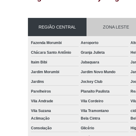
REGIÃO CENTRAL
ZONA LESTE
Fazenda Morumbi
Aeroporto
Alt
Chácara Santo Antônio
Granja Julieta
Hel
Itaim Bibi
Jabaquara
Ja
Jardim Morumbi
Jardim Novo Mundo
Ja
Jardins
Jockey Club
Jo
Parelheiros
Planalto Paulista
Re
Vila Andrade
Vila Cordeiro
Vil
Vila Suzana
Vila Tramontano
ci
Aclimação
Bela Cintra
Bel
Consolação
Glicério
Hig