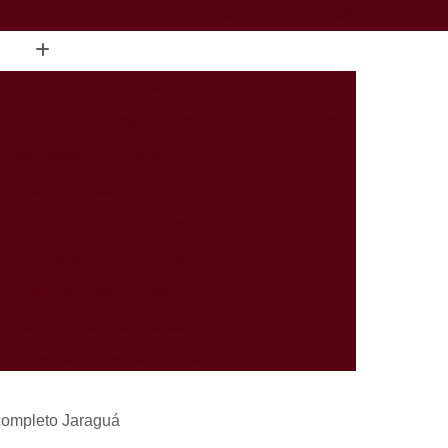
(11) 3554-0324
(11) 4171-2949
de Aniversário São João Climaco
polis
Bolo Personalizado Infantil Vila Liviero
lizado Masculino Sacomã
do para Batizado Vila Liviero
ado para Empresa Pq Bristol
zado para Menina Pq Bristol
lizado São João Climaco
Personalizado São Caetano
rio Personalizados São Caetano
alizados Infantis Sacomã
l completo Jaraguá
ados Perto de Mim Heliópolis