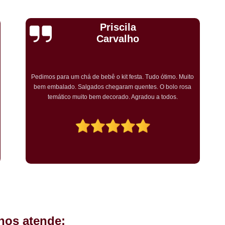
Kit Completo Aniversario São Cae
Kit Completo de Festa Pq Bristo
Cristiane Dramali de
Kit Completo Festa Sacomã
Oliveira
Kit de Festa Completo Heliópolis
Kit Festa Compl
Adorei os salgadinhos tradicionais e os vegetarianos que
encomendei para o aniversário da minha mãe! Todos os
Kit Festa Infantil Completo Heli
convidados gostaram muito! O preço também foi excelente e
tornarei a encomendar!
Mini Pasteis Fritos Sacomã
Mi
Mini Pastel de Festa Heliópolis
Mini Pastel de Vento Vila L
Mini Pastel Frito para Festa
Mini Pastel para Festa Heliópolis
Mini Pastel São João Climaco
Salgadinho de
hos atende:
Salgadinhos de Fe