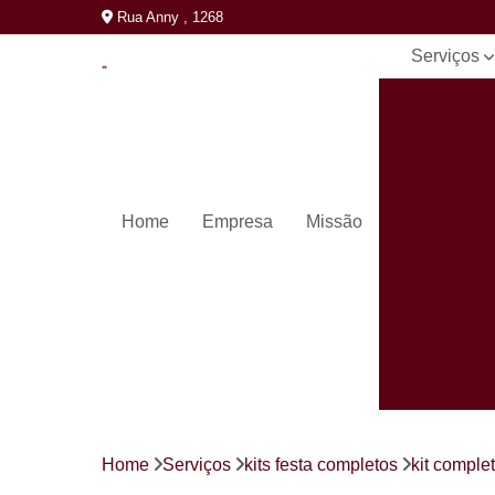
Rua Anny , 1268
Serviços
Bolos
personaliza
Cento de
salgados
Coxinhas pa
Home
Empresa
Missão
festa
Kit festa
Kits de doc
Kits de
salgados
Kits festa
completos
Mini pastéi
Home
Serviços
kits festa completos
kit comple