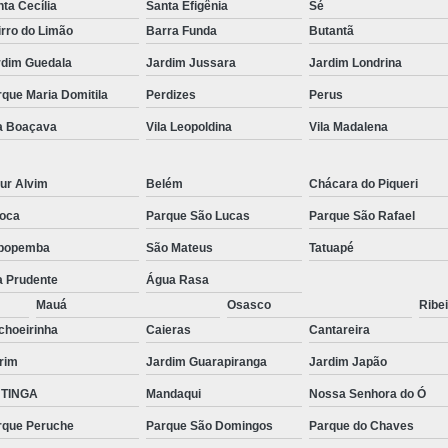
ta Cecília
Santa Efigênia
Sé
rro do Limão
Barra Funda
Butantã
rdim Guedala
Jardim Jussara
Jardim Londrina
que Maria Domitila
Perdizes
Perus
la Boaçava
Vila Leopoldina
Vila Madalena
ur Alvim
Belém
Chácara do Piqueri
oca
Parque São Lucas
Parque São Rafael
popemba
São Mateus
Tatuapé
a Prudente
Água Rasa
Mauá
Osasco
Ribei
choeirinha
Caieras
Cantareira
rim
Jardim Guarapiranga
Jardim Japão
TINGA
Mandaqui
Nossa Senhora do Ó
rque Peruche
Parque São Domingos
Parque do Chaves