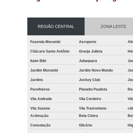
REGIÃO CENTRAL
ZONA LESTE
Fazenda Morumbi
Aeroporto
Alt
Chácara Santo Antônio
Granja Julieta
Hel
Itaim Bibi
Jabaquara
Ja
Jardim Morumbi
Jardim Novo Mundo
Ja
Jardins
Jockey Club
Jo
Parelheiros
Planalto Paulista
Re
Vila Andrade
Vila Cordeiro
Vil
Vila Suzana
Vila Tramontano
ci
Aclimação
Bela Cintra
Bel
Consolação
Glicério
Hig