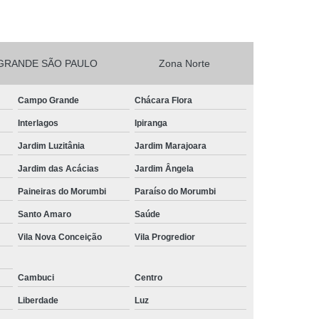
esta Vegetarianos Heliópolis
no para Festa São João Climaco
GRANDE SÃO PAULO
Zona Norte
Salgadinhos para Aniversário Infantil Sacomã
esta de Aniversario Pq Bristol
Campo Grande
Chácara Flora
esta Perto de Mim Vila Liviero
Interlagos
Ipiranga
ra Festa São João Climaco
Jardim Luzitânia
Jardim Marajoara
nos para Festas São Caetano
Jardim das Acácias
Jardim Ângela
Festa Heliópolis
Kit Salgado para Festa
Paineiras do Morumbi
Paraíso do Morumbi
do
Salgado para Festa Congelado
Santo Amaro
Saúde
Vila Nova Conceição
Vila Progredior
Infantil
Salgado para Festa de Casamento
iança
Salgado para Festa de Forno
Cambuci
Centro
fet
Salgado para Festa Encomenda
Liberdade
Luz
Salgado para Festa para 30 Pessoas