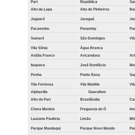
Pari
República
San
Alto da Lapa
Alto de Pinheiros
Bai
Jaguaré
Jaraguá
Ja
Pacaembu
Panamby
Par
Sumaré
São Domingos
Vi
Vila Sônia
Água Branca
Anália Franco
Aricanduva
Art
Itaquera
José Bonifácio
Mo
Penha
Ponte Rasa
Sa
Vila Formosa
Vila Matilde
Vil
Alphaville
Guarulhos
Alto do Pari
Brasilândia
Ca
Chora Menino
Freguesia do Ó
Imi
Lauzane Paulista
Limão
MU
Parque Mandaqui
Parque Novo Mundo
Pa