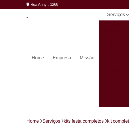
Rua Anny , 1268
Serviços
Bolos
personaliza
Cento de
salgados
Coxinhas pa
Home
Empresa
Missão
festa
Kit festa
Kits de doc
Kits de
salgados
Kits festa
completos
Mini pastéi
Home
Serviços
kits festa completos
kit comple