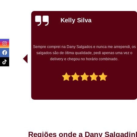
Priscila
Carvalho
endi, os
Pedimos para um chá de bebê o kit festa. Tudo ótimo. Muito
a vez o
bem embalado. Salgados chegaram quentes. O bolo rosa
temático muito bem decorado. Agradou a todos.
Regiões onde a Dany Salgadin