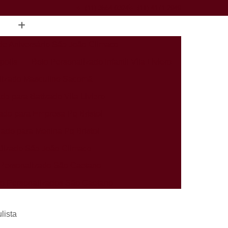
(11) 3554-0324
(11) 4171-2949
de Aniversário São João Climaco
polis
Bolo Personalizado Infantil Vila Liviero
lizado Masculino Sacomã
do para Batizado Vila Liviero
ado para Empresa Pq Bristol
zado para Menina Pq Bristol
lizado São João Climaco
Personalizado São Caetano
rio Personalizados São Caetano
alizados Infantis Sacomã
lista
ados Perto de Mim Heliópolis