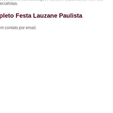
Coxinha para Festa de 
cialistas.
Kit Festa Aniversário
Kit 
pleto Festa Lauzane Paulista
Kit Festa de A
em contato por email.
Kit Festa de A
Kit Festa de Aniversário pa
Kit Festa Doces
Kit Festa Infant
Kit Doces de Festa
Kit 
Kit Doces Festa
Kit Doces pa
Kit Doces para Festa
Kit Doces 
Kit Doces Variados
Kit 
Kit de Salgado para Formatura
Kit de Salgados para Festa 
Kit Salgado Festa
Kit Salgados