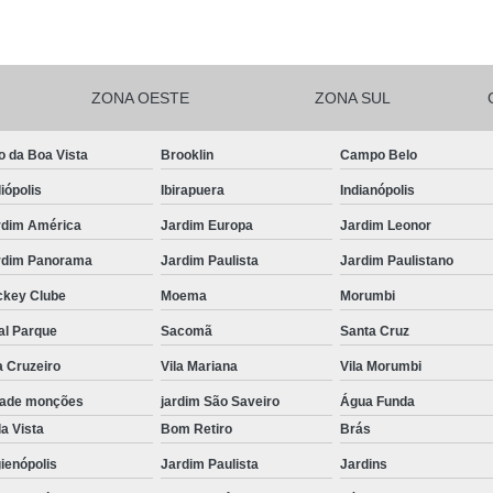
Salgadinhos de F
Salgadinhos de For
ZONA OESTE
ZONA SUL
Salgadinhos Festa Infantil Sacomã
Salgadinhos para F
o da Boa Vista
Brooklin
Campo Belo
Salgadinhos para F
iópolis
Ibirapuera
Indianópolis
Salgadinhos pa
rdim América
Jardim Europa
Jardim Leonor
Salgadinhos Vega
rdim Panorama
Jardim Paulista
Jardim Paulistano
Salgadinhos Vegetarianos para 
ckey Clube
Moema
Morumbi
Salgado para Festa Assa
al Parque
Sacomã
Santa Cruz
a Cruzeiro
Vila Mariana
Vila Morumbi
Salgado para Festa de Aniversário 
dade monções
jardim São Saveiro
Água Funda
Salgado para Festa de Cr
a Vista
Bom Retiro
Brás
Salgado para Festa em Buf
ienópolis
Jardim Paulista
Jardins
Salgado para Festa Frito