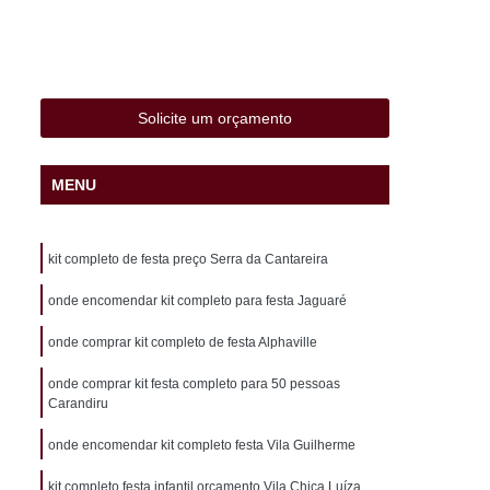
 Liviero
Cento de Mini Salgados Sacomã
adinho Frito Vila Liviero
o Perto de Mim São Caetano
Solicite um orçamento
 Pronta Entrega São Caetano
aco
Cento de Salgados Assados Heliópolis
MENU
lgados Fritos Heliópolis
 para Festa São João Climaco
kit completo de festa preço Serra da Cantareira
ã
Cento de Salgados Vegetarianos Pq Bristol
onde encomendar kit completo para festa Jaguaré
esta Pq Bristol
Coxinha de Festa
onde comprar kit completo de festa Alphaville
atupiry
Coxinha de Frango Festa
onde comprar kit festa completo para 50 pessoas
a Infantil
Coxinha de Galinha Festa
Carandiru
a
Coxinha Festa de 20 Pessoas
onde encomendar kit completo festa Vila Guilherme
xinha Frango Festa
Coxinha para Festa
kit completo festa infantil orçamento Vila Chica Luíza