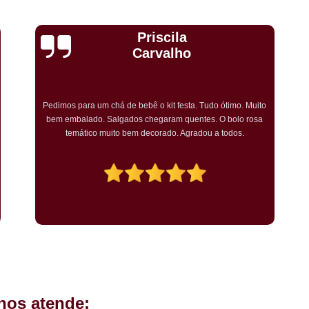
Kit Completo Aniversario São Cae
Kit Completo de Festa Pq Bristo
Cristiane Dramali de
Kit Completo Festa Sacomã
Oliveira
Kit de Festa Completo Heliópolis
Kit Festa Compl
Adorei os salgadinhos tradicionais e os vegetarianos que
encomendei para o aniversário da minha mãe! Todos os
Kit Festa Infantil Completo Heli
convidados gostaram muito! O preço também foi excelente e
tornarei a encomendar!
Mini Pasteis Fritos Sacomã
Mi
Mini Pastel de Festa Heliópolis
Mini Pastel de Vento Vila L
Mini Pastel Frito para Festa
Mini Pastel para Festa Heliópolis
Mini Pastel São João Climaco
Salgadinho de
hos atende:
Salgadinhos de Fe