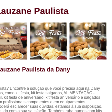
s
Cento de Doces e Salgados Vila
s
Lauzane Paulista
Cento de Salg
ra
Cento de Salgad
Cento de Salgado
Cento de Salgado São João Clim
Cento de Sa
Cento de Salgados
Cento de Salgados Veganos Sacom
Lauzane Paulista da Dany
Cento do Salgado para F
Coxinha de Festa com C
ista? Encontre a solução que você precisa aqui na Dany
Coxinha de Frango para Fest
s, como kit festa, kit festa salgados, ALIMENTAÇÃO -
Coxinha Festa Assad
kit festa de aniversário, kit festa aniversário e salgados
 em profissionais competentes e em equipamentos
Coxinha Frango de Festa
Co
oderá esclarecer suas dúvidas, estamos à sua disposição,
tido com a sua satisfação. Também trabalhamos com kits