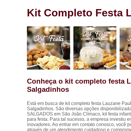
Salgadinho
para festa
Kit Completo Festa 
Salgados pa
festa
Conheça o kit completo festa 
Salgadinhos
Está em busca de kit completo festa Lauzane Paul
Salgadinhos. São diversas opções disponibilizada
SALGADOS em São João Clímaco, kit festa infantil, 
para festa. Para tal sucesso, a empresa investiu
inovadores. Ao entrar em contato conosco, você p
através de um atendimento cuidadoso e comprome