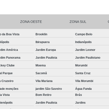
Salgadinhos de F
Salgadinhos de For
ZONA OESTE
ZONA SUL
Salgadinhos Festa Infantil Sacomã
Salgadinhos para F
o da Boa Vista
Brooklin
Campo Belo
Salgadinhos para F
iópolis
Ibirapuera
Indianópolis
Salgadinhos pa
rdim América
Jardim Europa
Jardim Leonor
Salgadinhos Vega
rdim Panorama
Jardim Paulista
Jardim Paulistano
Salgadinhos Vegetarianos para 
ckey Clube
Moema
Morumbi
Salgado para Festa Assa
al Parque
Sacomã
Santa Cruz
a Cruzeiro
Vila Mariana
Vila Morumbi
Salgado para Festa de Aniversário 
dade monções
jardim São Saveiro
Água Funda
Salgado para Festa de Cr
a Vista
Bom Retiro
Brás
Salgado para Festa em Buf
ienópolis
Jardim Paulista
Jardins
Salgado para Festa Frito