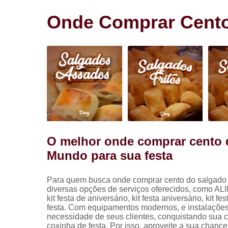
Salgadinho
para festa
Onde Comprar Cento
Salgados pa
festa
O melhor onde comprar cento 
Mundo para sua festa
Para quem busca onde comprar cento do salgado 
diversas opções de serviços oferecidos, como 
kit festa de aniversário, kit festa aniversário, kit f
festa. Com equipamentos modernos, e instalações
necessidade de seus clientes, conquistando sua 
coxinha de festa. Por isso, aproveite a sua chanc