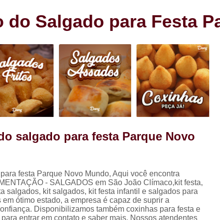
s
Cento de Doces e Salgados Vila
s
 do Salgado para Festa 
Cento de Salg
ra
Cento de Salgad
Cento de Salgado
Cento de Salgado São João Clim
Cento de Sa
Cento de Salgados
Cento de Salgados Veganos Sacom
do salgado para festa Parque Novo
Cento do Salgado para F
Coxinha de Festa com C
para festa Parque Novo Mundo, Aqui você encontra
Coxinha de Frango para Fest
ALIMENTAÇÃO - SALGADOS em São João Clímaco,kit festa,
Coxinha Festa Assad
esta salgados, kit salgados, kit festa infantil e salgados para
 em ótimo estado, a empresa é capaz de suprir a
Coxinha Frango de Festa
Co
confiança. Disponibilizamos também coxinhas para festa e
e para entrar em contato e saber mais. Nossos atendentes