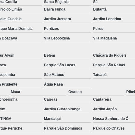
ta Cecília
Santa Efigênia
Sé
rro do Limão
Barra Funda
Butantã
rdim Guedala
Jardim Jussara
Jardim Londrina
que Maria Domitila
Perdizes
Perus
la Boaçava
Vila Leopoldina
Vila Madalena
ur Alvim
Belém
Chácara do Piqueri
oca
Parque São Lucas
Parque São Rafael
popemba
São Mateus
Tatuapé
a Prudente
Água Rasa
Mauá
Osasco
Ribei
choeirinha
Caieras
Cantareira
rim
Jardim Guarapiranga
Jardim Japão
TINGA
Mandaqui
Nossa Senhora do Ó
rque Peruche
Parque São Domingos
Parque do Chaves