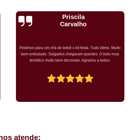
Kit Completo Aniversario São Cae
Kit Completo de Festa Pq Bristo
Cristiane Dramali de
Kit Completo Festa Sacomã
Oliveira
Kit de Festa Completo Heliópolis
Kit Festa Compl
Adorei os salgadinhos tradicionais e os vegetarianos que
encomendei para o aniversário da minha mãe! Todos os
Kit Festa Infantil Completo Heli
convidados gostaram muito! O preço também foi excelente e
tornarei a encomendar!
Mini Pasteis Fritos Sacomã
Mi
Mini Pastel de Festa Heliópolis
Mini Pastel de Vento Vila L
Mini Pastel Frito para Festa
Mini Pastel para Festa Heliópolis
Mini Pastel São João Climaco
Salgadinho de
hos atende:
Salgadinhos de Fe