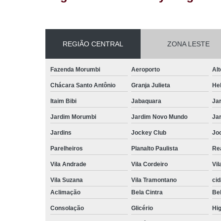
REGIÃO CENTRAL
ZONA LESTE
Fazenda Morumbi
Aeroporto
Alt
Chácara Santo Antônio
Granja Julieta
Hel
Itaim Bibi
Jabaquara
Ja
Jardim Morumbi
Jardim Novo Mundo
Ja
Jardins
Jockey Club
Jo
Parelheiros
Planalto Paulista
Re
Vila Andrade
Vila Cordeiro
Vil
Vila Suzana
Vila Tramontano
ci
Aclimação
Bela Cintra
Bel
Consolação
Glicério
Hig