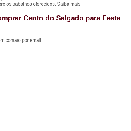
Coxinha para Festa de 
re os trabalhos oferecidos. Saiba mais!
Kit Festa Aniversário
Kit 
omprar Cento do Salgado para Festa
Kit Festa de A
Kit Festa de A
em contato por email.
Kit Festa de Aniversário pa
Kit Festa Doces
Kit Festa Infant
Kit Doces de Festa
Kit 
Kit Doces Festa
Kit Doces pa
Kit Doces para Festa
Kit Doces 
Kit Doces Variados
Kit 
Kit de Salgado para Formatura
Kit de Salgados para Festa 
Kit Salgado Festa
Kit Salgados