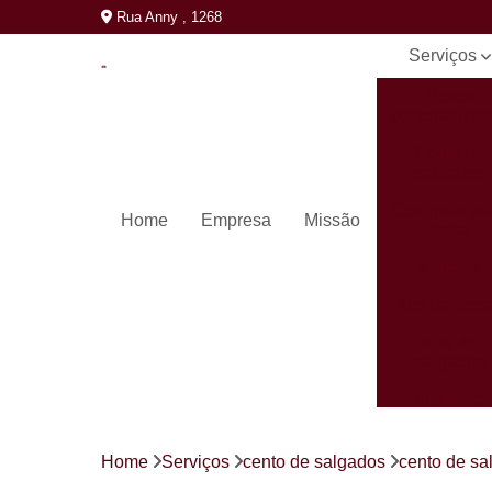
Rua Anny , 1268
Serviços
Bolos
personaliza
Cento de
salgados
Coxinhas pa
Home
Empresa
Missão
festa
Kit festa
Kits de doc
Kits de
salgados
Kits festa
completos
Mini pastéi
Home
Serviços
cento de salgados
cento de sa