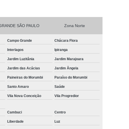
esta Vegetarianos Heliópolis
no para Festa São João Climaco
GRANDE SÃO PAULO
Zona Norte
Salgadinhos para Aniversário Infantil Sacomã
esta de Aniversario Pq Bristol
Campo Grande
Chácara Flora
esta Perto de Mim Vila Liviero
Interlagos
Ipiranga
ra Festa São João Climaco
Jardim Luzitânia
Jardim Marajoara
nos para Festas São Caetano
Jardim das Acácias
Jardim Ângela
Festa Heliópolis
Kit Salgado para Festa
Paineiras do Morumbi
Paraíso do Morumbi
do
Salgado para Festa Congelado
Santo Amaro
Saúde
Vila Nova Conceição
Vila Progredior
Infantil
Salgado para Festa de Casamento
iança
Salgado para Festa de Forno
Cambuci
Centro
fet
Salgado para Festa Encomenda
Liberdade
Luz
Salgado para Festa para 30 Pessoas