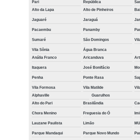
Pari
República
San
Alto da Lapa
Alto de Pinheiros
Bai
Jaguaré
Jaraguá
Ja
Pacaembu
Panamby
Par
Sumaré
São Domingos
Vi
Vila Sônia
Água Branca
Anália Franco
Aricanduva
Art
Itaquera
José Bonifácio
Mo
Penha
Ponte Rasa
Sa
Vila Formosa
Vila Matilde
Vil
Alphaville
Guarulhos
Alto do Pari
Brasilândia
Ca
Chora Menino
Freguesia do Ó
Imi
Lauzane Paulista
Limão
MU
Parque Mandaqui
Parque Novo Mundo
Pa