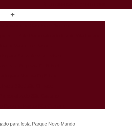
(11) 3554-0324
(11) 4171-2949
de Aniversário São João Climaco
polis
Bolo Personalizado Infantil Vila Liviero
lizado Masculino Sacomã
do para Batizado Vila Liviero
ado para Empresa Pq Bristol
zado para Menina Pq Bristol
lizado São João Climaco
Personalizado São Caetano
rio Personalizados São Caetano
alizados Infantis Sacomã
gado para festa Parque Novo Mundo
ados Perto de Mim Heliópolis