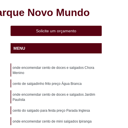
 Liviero
Cento de Mini Salgados Sacomã
Parque Novo Mundo
adinho Frito Vila Liviero
o Perto de Mim São Caetano
Solicite um orçamento
 Pronta Entrega São Caetano
aco
Cento de Salgados Assados Heliópolis
MENU
lgados Fritos Heliópolis
 para Festa São João Climaco
onde encomendar cento de doces e salgados Chora
ã
Cento de Salgados Vegetarianos Pq Bristol
Menino
esta Pq Bristol
Coxinha de Festa
cento de salgadinho frito preço Água Branca
atupiry
Coxinha de Frango Festa
onde encomendar cento de doces e salgados Jardim
Paulista
a Infantil
Coxinha de Galinha Festa
a
Coxinha Festa de 20 Pessoas
cento do salgado para festa preço Parada Inglesa
xinha Frango Festa
Coxinha para Festa
onde encomendar cento de mini salgados Ipiranga