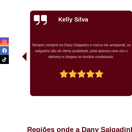
Priscila
Carvalho
endi, os
Pedimos para um chá de bebê o kit festa. Tudo ótimo. Muito
a vez o
bem embalado. Salgados chegaram quentes. O bolo rosa
temático muito bem decorado. Agradou a todos.
Regiões onde a Dany Salgadin