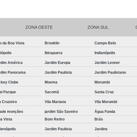
Salgadinhos de F
Salgadinhos de For
ZONA OESTE
ZONA SUL
Salgadinhos Festa Infantil Sacomã
Salgadinhos para F
o da Boa Vista
Brooklin
Campo Belo
Salgadinhos para F
iópolis
Ibirapuera
Indianópolis
Salgadinhos pa
rdim América
Jardim Europa
Jardim Leonor
Salgadinhos Vega
rdim Panorama
Jardim Paulista
Jardim Paulistano
Salgadinhos Vegetarianos para 
ckey Clube
Moema
Morumbi
Salgado para Festa Assa
al Parque
Sacomã
Santa Cruz
a Cruzeiro
Vila Mariana
Vila Morumbi
Salgado para Festa de Aniversário 
dade monções
jardim São Saveiro
Água Funda
Salgado para Festa de Cr
a Vista
Bom Retiro
Brás
Salgado para Festa em Buf
ienópolis
Jardim Paulista
Jardins
Salgado para Festa Frito