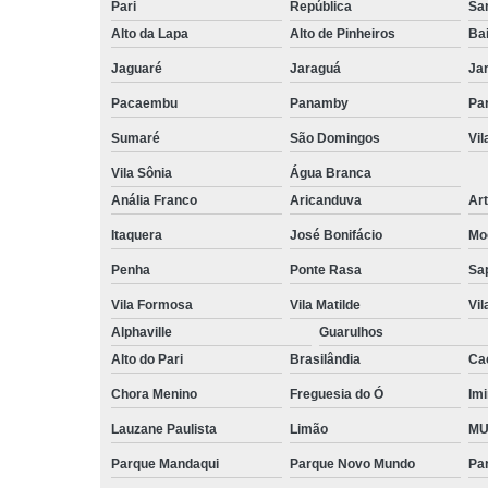
Pari
República
San
Alto da Lapa
Alto de Pinheiros
Bai
Jaguaré
Jaraguá
Ja
Pacaembu
Panamby
Par
Sumaré
São Domingos
Vi
Vila Sônia
Água Branca
Anália Franco
Aricanduva
Art
Itaquera
José Bonifácio
Mo
Penha
Ponte Rasa
Sa
Vila Formosa
Vila Matilde
Vil
Alphaville
Guarulhos
Alto do Pari
Brasilândia
Ca
Chora Menino
Freguesia do Ó
Imi
Lauzane Paulista
Limão
MU
Parque Mandaqui
Parque Novo Mundo
Pa