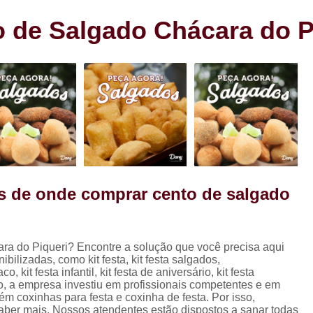
s
Cento de Doces e Salgados Vila
s
 de Salgado Chácara do P
Cento de Salg
ra
Cento de Salgad
Cento de Salgado
Cento de Salgado São João Clim
Cento de Sa
Cento de Salgados
Cento de Salgados Veganos Sacom
s de onde comprar cento de salgado
Cento do Salgado para F
Coxinha de Festa com C
a do Piqueri? Encontre a solução que você precisa aqui
Coxinha de Frango para Fest
ilizadas, como kit festa, kit festa salgados,
Coxinha Festa Assad
festa infantil, kit festa de aniversário, kit festa
so, a empresa investiu em profissionais competentes e em
Coxinha Frango de Festa
Co
 coxinhas para festa e coxinha de festa. Por isso,
saber mais. Nossos atendentes estão dispostos a sanar todas