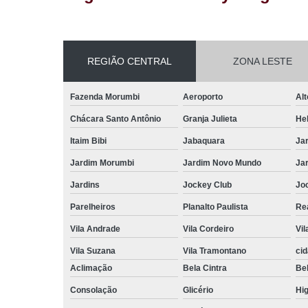
REGIÃO CENTRAL
ZONA LESTE
Fazenda Morumbi
Aeroporto
Alt
Chácara Santo Antônio
Granja Julieta
Hel
Itaim Bibi
Jabaquara
Ja
Jardim Morumbi
Jardim Novo Mundo
Ja
Jardins
Jockey Club
Jo
Parelheiros
Planalto Paulista
Re
Vila Andrade
Vila Cordeiro
Vil
Vila Suzana
Vila Tramontano
ci
Aclimação
Bela Cintra
Bel
Consolação
Glicério
Hig