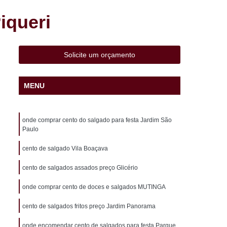
 Liviero
Cento de Mini Salgados Sacomã
iqueri
adinho Frito Vila Liviero
o Perto de Mim São Caetano
Solicite um orçamento
 Pronta Entrega São Caetano
aco
Cento de Salgados Assados Heliópolis
MENU
lgados Fritos Heliópolis
 para Festa São João Climaco
onde comprar cento do salgado para festa Jardim São
ã
Cento de Salgados Vegetarianos Pq Bristol
Paulo
esta Pq Bristol
Coxinha de Festa
cento de salgado Vila Boaçava
atupiry
Coxinha de Frango Festa
cento de salgados assados preço Glicério
a Infantil
Coxinha de Galinha Festa
onde comprar cento de doces e salgados MUTINGA
a
Coxinha Festa de 20 Pessoas
cento de salgados fritos preço Jardim Panorama
xinha Frango Festa
Coxinha para Festa
onde encomendar cento de salgados para festa Parque