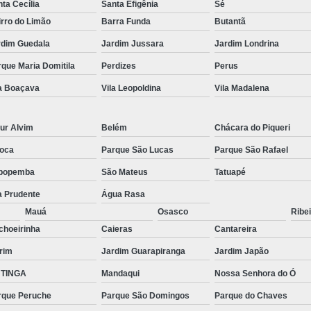
ta Cecília
Santa Efigênia
Sé
rro do Limão
Barra Funda
Butantã
rdim Guedala
Jardim Jussara
Jardim Londrina
que Maria Domitila
Perdizes
Perus
la Boaçava
Vila Leopoldina
Vila Madalena
ur Alvim
Belém
Chácara do Piqueri
oca
Parque São Lucas
Parque São Rafael
popemba
São Mateus
Tatuapé
a Prudente
Água Rasa
Mauá
Osasco
Ribei
choeirinha
Caieras
Cantareira
rim
Jardim Guarapiranga
Jardim Japão
TINGA
Mandaqui
Nossa Senhora do Ó
rque Peruche
Parque São Domingos
Parque do Chaves