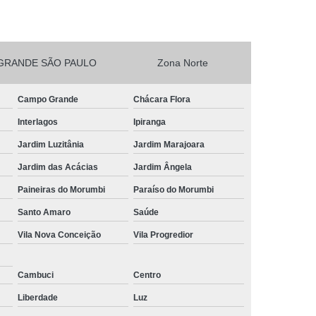
esta Vegetarianos Heliópolis
no para Festa São João Climaco
GRANDE SÃO PAULO
Zona Norte
Salgadinhos para Aniversário Infantil Sacomã
esta de Aniversario Pq Bristol
Campo Grande
Chácara Flora
esta Perto de Mim Vila Liviero
Interlagos
Ipiranga
ra Festa São João Climaco
Jardim Luzitânia
Jardim Marajoara
nos para Festas São Caetano
Jardim das Acácias
Jardim Ângela
Festa Heliópolis
Kit Salgado para Festa
Paineiras do Morumbi
Paraíso do Morumbi
do
Salgado para Festa Congelado
Santo Amaro
Saúde
Vila Nova Conceição
Vila Progredior
Infantil
Salgado para Festa de Casamento
iança
Salgado para Festa de Forno
Cambuci
Centro
fet
Salgado para Festa Encomenda
Liberdade
Luz
Salgado para Festa para 30 Pessoas