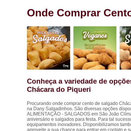
Salgadinho
para festa
Onde Comprar Cento
Salgados pa
festa
Conheça a variedade de opçõe
Chácara do Piqueri
Procurando onde comprar cento de salgado Chácar
na Dany Salgadinhos. São diversas opções disponib
ALIMENTAÇÃO - SALGADOS em São João Clímaco, kit 
aniversário e salgados para festa. Para tal suces
equipamentos inovadores. Disponibilizamos também
aproveite a sua chance para entrar em contato e 