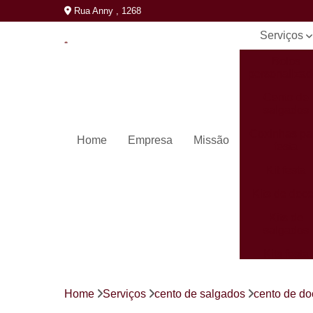
Rua Anny , 1268
Serviços
Bolos
personaliza
Cento de
salgados
Coxinhas pa
Home
Empresa
Missão
festa
Kit festa
Kits de doc
Kits de
salgados
Kits festa
completos
Mini pastéi
Home
Serviços
cento de salgados
cento de do