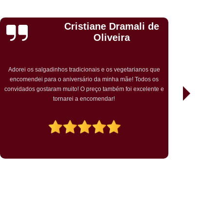
tano
Kit Completo de Aniversário Vila Liviero
l
Kit Completo Festa Infantil São Caetano
 de
Daniele
Kit Completo para Festa São João Climaco
Anastacia
Kit Festa Completa Infantil São João Climaco
eto para 50 Pessoas Sacomã
s que
Depois que descobri, nunca mais comprei em outro lugar.
s os
Excelente atendimento, salgados sempre fresquinhos,
ópolis
Mini Pasteis Assados São Caetano
ente e
saborosos e com o serviço de entrega ficou melhor ainda.
Super recomendo!
ni Pastel Assado para Festa São João Climaco
Mini Pastel de Forno para Festa São Caetano
iviero
Mini Pastel Delivery Pq Bristol
 Pq Bristol
Mini Pastel Frito Sacomã
Mini Pastel para Festa Infantil Vila Liviero
Salgadinho Assados para Festa São Caetano
 Festa Vegano Vila Liviero
sta de Aniversário Pq Bristol