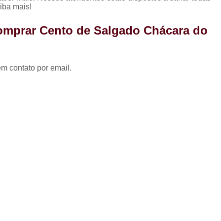
Coxinha para Festa de 
iba mais!
Kit Festa Aniversário
Kit 
omprar Cento de Salgado Chácara do
Kit Festa de A
Kit Festa de A
em contato por email.
Kit Festa de Aniversário pa
Kit Festa Doces
Kit Festa Infant
Kit Doces de Festa
Kit 
Kit Doces Festa
Kit Doces pa
Kit Doces para Festa
Kit Doces 
Kit Doces Variados
Kit 
Kit de Salgado para Formatura
Kit de Salgados para Festa 
Kit Salgado Festa
Kit Salgados