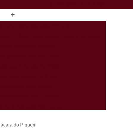
(11) 3554-0324
(11) 4171-2949
de Aniversário São João Climaco
polis
Bolo Personalizado Infantil Vila Liviero
lizado Masculino Sacomã
do para Batizado Vila Liviero
ado para Empresa Pq Bristol
zado para Menina Pq Bristol
lizado São João Climaco
Personalizado São Caetano
rio Personalizados São Caetano
alizados Infantis Sacomã
ácara do Piqueri
ados Perto de Mim Heliópolis