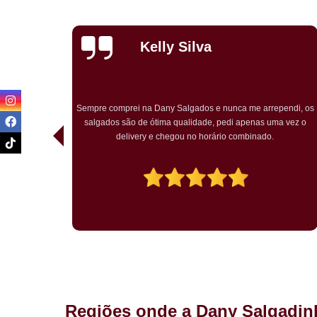
Priscila
Carvalho
e nunca me arrependi, os
Pedimos para um chá de bebê o kit festa. Tu
, pedi apenas uma vez o
bem embalado. Salgados chegaram quentes
ário combinado.
temático muito bem decorado. Agradou
Regiões onde a Dany Salgadin