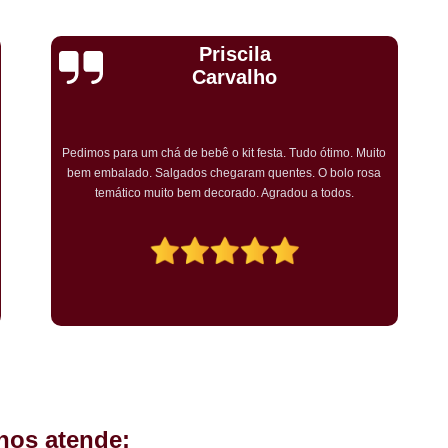
Kit Completo Aniversario São Cae
Kit Completo de Festa Pq Bristo
Cristiane Dramali
Kit Completo Festa Sacomã
Oliveira
Kit de Festa Completo Heliópolis
Kit Festa Compl
Adorei os salgadinhos tradicionais e os vegetariano
do ótimo. Muito
encomendei para o aniversário da minha mãe! Todo
Kit Festa Infantil Completo Heli
. O bolo rosa
convidados gostaram muito! O preço também foi excel
 a todos.
tornarei a encomendar!
Mini Pasteis Fritos Sacomã
Mi
Mini Pastel de Festa Heliópolis
Mini Pastel de Vento Vila L
Mini Pastel Frito para Festa
Mini Pastel para Festa Heliópolis
Mini Pastel São João Climaco
Salgadinho de
hos atende:
Salgadinhos de Fe