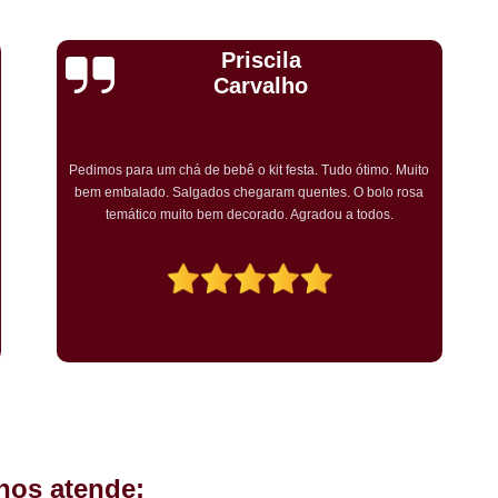
Kit Completo Aniversario São Cae
Kit Completo de Festa Pq Bristo
Cristiane Dramali de
Kit Completo Festa Sacomã
Oliveira
Kit de Festa Completo Heliópolis
Kit Festa Compl
Adorei os salgadinhos tradicionais e os vegetarianos que
encomendei para o aniversário da minha mãe! Todos os
Kit Festa Infantil Completo Heli
convidados gostaram muito! O preço também foi excelente e
tornarei a encomendar!
Mini Pasteis Fritos Sacomã
Mi
Mini Pastel de Festa Heliópolis
Mini Pastel de Vento Vila L
Mini Pastel Frito para Festa
Mini Pastel para Festa Heliópolis
Mini Pastel São João Climaco
Salgadinho de
hos atende:
Salgadinhos de Fe