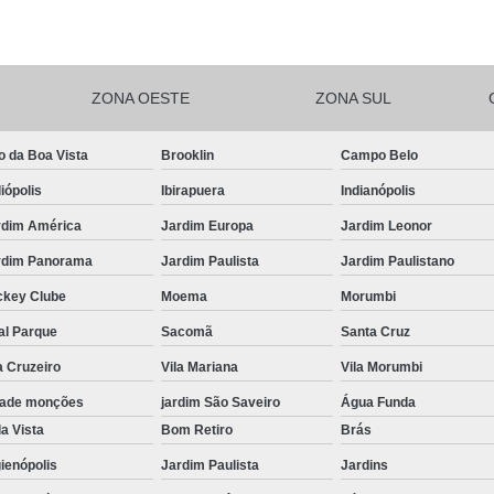
Salgadinhos de F
Salgadinhos de For
ZONA OESTE
ZONA SUL
Salgadinhos Festa Infantil Sacomã
Salgadinhos para F
o da Boa Vista
Brooklin
Campo Belo
Salgadinhos para F
iópolis
Ibirapuera
Indianópolis
Salgadinhos pa
rdim América
Jardim Europa
Jardim Leonor
Salgadinhos Vega
rdim Panorama
Jardim Paulista
Jardim Paulistano
Salgadinhos Vegetarianos para 
ckey Clube
Moema
Morumbi
Salgado para Festa Assa
al Parque
Sacomã
Santa Cruz
a Cruzeiro
Vila Mariana
Vila Morumbi
Salgado para Festa de Aniversário 
dade monções
jardim São Saveiro
Água Funda
Salgado para Festa de Cr
a Vista
Bom Retiro
Brás
Salgado para Festa em Buf
ienópolis
Jardim Paulista
Jardins
Salgado para Festa Frito