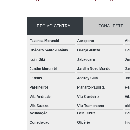
REGIÃO CENTRAL
ZONA LESTE
Fazenda Morumbi
Aeroporto
Alt
Chácara Santo Antônio
Granja Julieta
Hel
Itaim Bibi
Jabaquara
Ja
Jardim Morumbi
Jardim Novo Mundo
Ja
Jardins
Jockey Club
Jo
Parelheiros
Planalto Paulista
Re
Vila Andrade
Vila Cordeiro
Vil
Vila Suzana
Vila Tramontano
ci
Aclimação
Bela Cintra
Bel
Consolação
Glicério
Hig