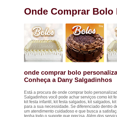
Salgadinho
para festa
Onde Comprar Bolo P
Salgados pa
festa
onde comprar bolo personaliza
Conheça a Dany Salgadinhos
Está a procura de onde comprar bolo personaliza
Salgadinhos você pode achar serviços como ki
kit festa infantil, kit festa salgados, kit salgados,
para a sua necessidade. Se diferenciado dentro
um atendimento cuidadoso e que busca a satisfaçã
tenha todo o suporte que precisa. Além dos serviç