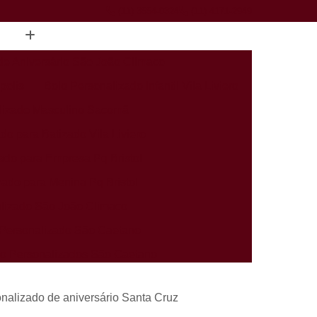
(11) 3554-0324
(11) 4171-2949
de Aniversário São João Climaco
polis
Bolo Personalizado Infantil Vila Liviero
lizado Masculino Sacomã
do para Batizado Vila Liviero
ado para Empresa Pq Bristol
zado para Menina Pq Bristol
lizado São João Climaco
Personalizado São Caetano
rio Personalizados São Caetano
alizados Infantis Sacomã
nalizado de aniversário Santa Cruz
ados Perto de Mim Heliópolis