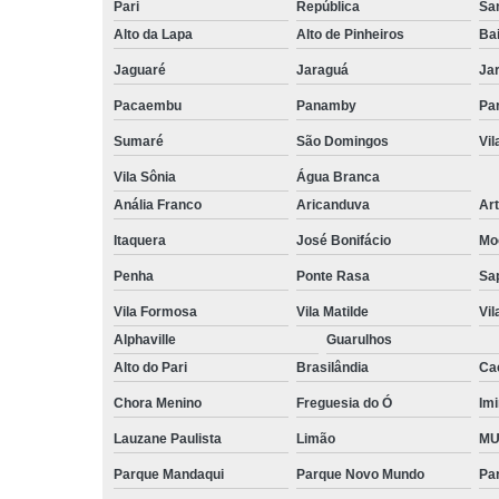
Pari
República
San
Alto da Lapa
Alto de Pinheiros
Bai
Jaguaré
Jaraguá
Ja
Pacaembu
Panamby
Par
Sumaré
São Domingos
Vi
Vila Sônia
Água Branca
Anália Franco
Aricanduva
Art
Itaquera
José Bonifácio
Mo
Penha
Ponte Rasa
Sa
Vila Formosa
Vila Matilde
Vil
Alphaville
Guarulhos
Alto do Pari
Brasilândia
Ca
Chora Menino
Freguesia do Ó
Imi
Lauzane Paulista
Limão
MU
Parque Mandaqui
Parque Novo Mundo
Pa