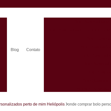
Bolo Personalizado 
dos
Bolo Personalizado Feminino Helió
Bolo Persona
Bolo Personaliza
ra
Blog
Contato
Bolo Personaliz
Bolo Personali
es
Bolo Persona
Bolo Quadrado 
Bolos de Aniversá
Bolos Person
s
rsonalizados perto de mim Heliópolis
onde comprar bolo perso
Bolos Personaliz