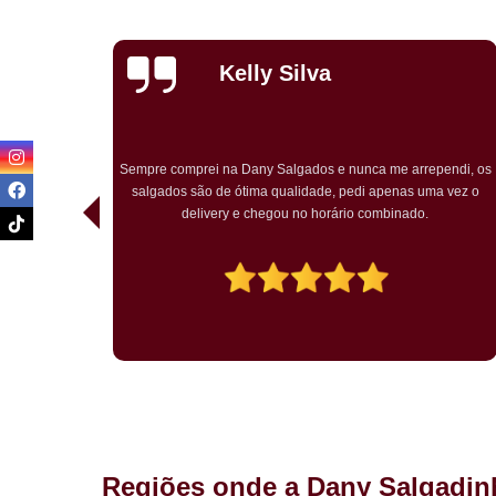
Priscila
Carvalho
endi, os
Pedimos para um chá de bebê o kit festa. Tudo ótimo. Muito
a vez o
bem embalado. Salgados chegaram quentes. O bolo rosa
temático muito bem decorado. Agradou a todos.
Regiões onde a Dany Salgadin