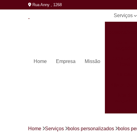
Rua Anny , 1268
Serviços
Bolos
personaliza
Cento de
salgados
Coxinhas pa
Home
Empresa
Missão
festa
Kit festa
Kits de doc
Kits de
salgados
Kits festa
completos
Mini pastéi
Home
Serviços
bolos personalizados
bolos pe