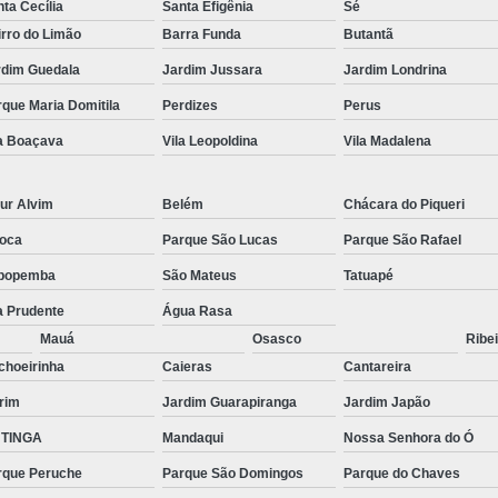
ta Cecília
Santa Efigênia
Sé
rro do Limão
Barra Funda
Butantã
rdim Guedala
Jardim Jussara
Jardim Londrina
que Maria Domitila
Perdizes
Perus
la Boaçava
Vila Leopoldina
Vila Madalena
ur Alvim
Belém
Chácara do Piqueri
oca
Parque São Lucas
Parque São Rafael
popemba
São Mateus
Tatuapé
a Prudente
Água Rasa
Mauá
Osasco
Ribei
choeirinha
Caieras
Cantareira
rim
Jardim Guarapiranga
Jardim Japão
TINGA
Mandaqui
Nossa Senhora do Ó
rque Peruche
Parque São Domingos
Parque do Chaves