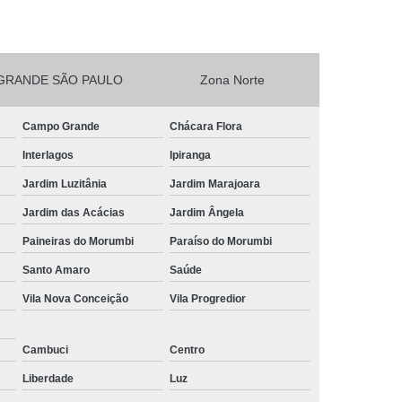
esta Vegetarianos Heliópolis
no para Festa São João Climaco
GRANDE SÃO PAULO
Zona Norte
Salgadinhos para Aniversário Infantil Sacomã
esta de Aniversario Pq Bristol
Campo Grande
Chácara Flora
esta Perto de Mim Vila Liviero
Interlagos
Ipiranga
ra Festa São João Climaco
Jardim Luzitânia
Jardim Marajoara
nos para Festas São Caetano
Jardim das Acácias
Jardim Ângela
Festa Heliópolis
Kit Salgado para Festa
Paineiras do Morumbi
Paraíso do Morumbi
do
Salgado para Festa Congelado
Santo Amaro
Saúde
Vila Nova Conceição
Vila Progredior
Infantil
Salgado para Festa de Casamento
iança
Salgado para Festa de Forno
Cambuci
Centro
fet
Salgado para Festa Encomenda
Liberdade
Luz
Salgado para Festa para 30 Pessoas