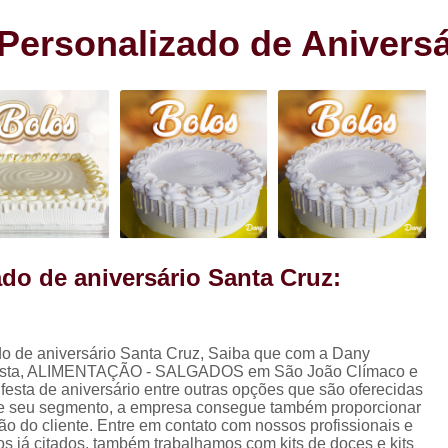
s
Cento de Doces e Salgados Vila
s
ersonalizado de Aniversá
Cento de Salg
ra
Cento de Salgad
Cento de Salgado
Cento de Salgado São João Clim
Cento de Sa
Cento de Salgados
Cento de Salgados Veganos Sacom
do de aniversário Santa Cruz:
Cento do Salgado para F
Coxinha de Festa com C
do de aniversário Santa Cruz, Saiba que com a Dany
Coxinha de Frango para Fest
t festa, ALIMENTAÇÃO - SALGADOS em São João Clímaco e
Coxinha Festa Assad
 kit festa de aniversário entre outras opções que são oferecidas
 de seu segmento, a empresa consegue também proporcionar
Coxinha Frango de Festa
Co
o do cliente. Entre em contato com nossos profissionais e
os já citados, também trabalhamos com kits de doces e kits