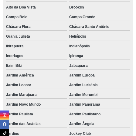
Alto da Boa Vista
Brooklin
Campo Belo
Campo Grande
Chácara Flora
Chácara Santo Antônio
Granja Julieta
Heliópolis
Ibirapuera
Indianópolis
Interlagos
Ipiranga
Itaim Bibi
Jabaquara
Jardim América
Jardim Europa
Jardim Leonor
Jardim Luzitânia
Jardim Marajoara
Jardim Morumbi
Jardim Novo Mundo
Jardim Panorama
Jardim Paulista
Jardim Paulistano
Jardim das Acácias
Jardim Ângela
Jardins
Jockey Club