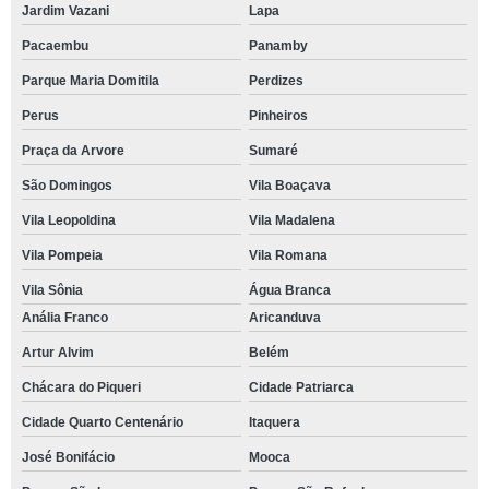
Jardim Vazani
Lapa
Pacaembu
Panamby
Parque Maria Domitila
Perdizes
Perus
Pinheiros
Praça da Arvore
Sumaré
São Domingos
Vila Boaçava
Vila Leopoldina
Vila Madalena
Vila Pompeia
Vila Romana
Vila Sônia
Água Branca
Anália Franco
Aricanduva
Artur Alvim
Belém
Chácara do Piqueri
Cidade Patriarca
Cidade Quarto Centenário
Itaquera
José Bonifácio
Mooca