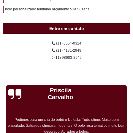
bolo personalizado feminino orçamento Vila Suzana
Entre em contato
(11) 3554-0324
(11) 4171-2949
(11) 98683-2949
Cristiane Dramali de
Oliveira
Adorei os salgadinhos tradicionais e os vegetarianos que encomendei
para o aniversário da minha mãe! Todos os convidados gostaram muito! O
preço também foi excelente e tornarei a encomendar!