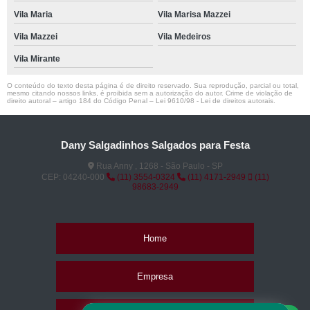
Vila Maria
Vila Marisa Mazzei
Vila Mazzei
Vila Medeiros
Vila Mirante
O conteúdo do texto desta página é de direito reservado. Sua reprodução, parcial ou total,
mesmo citando nossos links, é proibida sem a autorização do autor. Crime de violação de
direito autoral – artigo 184 do Código Penal –
Lei 9610/98 - Lei de direitos autorais
.
Dany Salgadinhos Salgados para Festa
Rua Anny , 1268 - São Paulo - SP
CEP: 04240-000
(11) 3554-0324
(11) 4171-2949
(11)
98683-2949
Home
Empresa