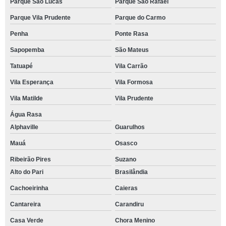
Parque São Lucas
Parque São Rafael
Parque Vila Prudente
Parque do Carmo
Penha
Ponte Rasa
Sapopemba
São Mateus
Tatuapé
Vila Carrão
Vila Esperança
Vila Formosa
Vila Matilde
Vila Prudente
Água Rasa
Alphaville
Guarulhos
Mauá
Osasco
Ribeirão Pires
Suzano
Alto do Pari
Brasilândia
Cachoeirinha
Caieras
Cantareira
Carandiru
Casa Verde
Chora Menino