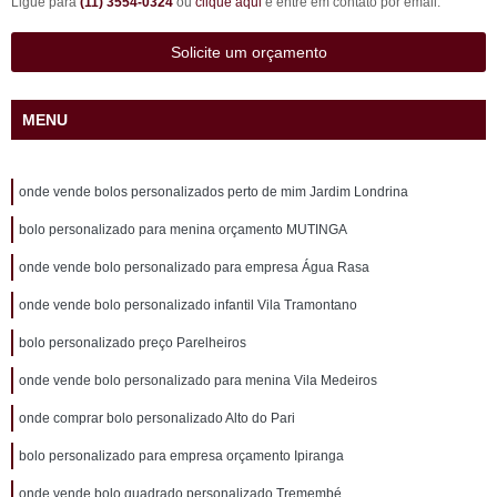
Ligue para
(11) 3554-0324
ou
clique aqui
e entre em contato por email.
Solicite um orçamento
MENU
onde vende bolos personalizados perto de mim Jardim Londrina
bolo personalizado para menina orçamento MUTINGA
onde vende bolo personalizado para empresa Água Rasa
onde vende bolo personalizado infantil Vila Tramontano
bolo personalizado preço Parelheiros
onde vende bolo personalizado para menina Vila Medeiros
onde comprar bolo personalizado Alto do Pari
bolo personalizado para empresa orçamento Ipiranga
onde vende bolo quadrado personalizado Tremembé