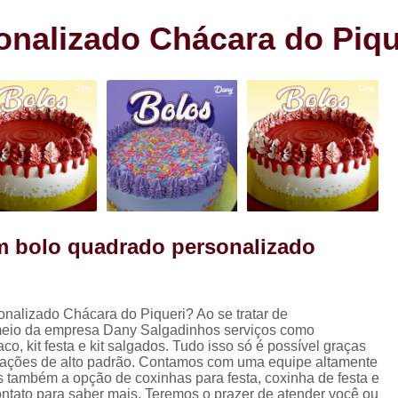
s
Cento de Doces e Salgados Vila
s
nalizado Chácara do Piqu
Cento de Salg
ra
Cento de Salgad
Cento de Salgado
Cento de Salgado São João Clim
Cento de Sa
Cento de Salgados
Cento de Salgados Veganos Sacom
om bolo quadrado personalizado
Cento do Salgado para F
Coxinha de Festa com C
nalizado Chácara do Piqueri? Ao se tratar de
Coxinha de Frango para Fest
o da empresa Dany Salgadinhos serviços como
Coxinha Festa Assad
t festa e kit salgados. Tudo isso só é possível graças
talações de alto padrão. Contamos com uma equipe altamente
Coxinha Frango de Festa
Co
s também a opção de coxinhas para festa, coxinha de festa e
ontato para saber mais. Teremos o prazer de atender você ou