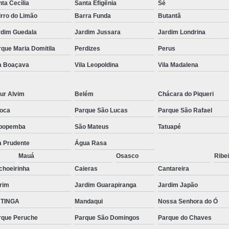
ta Cecília
Santa Efigênia
Sé
rro do Limão
Barra Funda
Butantã
rdim Guedala
Jardim Jussara
Jardim Londrina
que Maria Domitila
Perdizes
Perus
la Boaçava
Vila Leopoldina
Vila Madalena
ur Alvim
Belém
Chácara do Piqueri
oca
Parque São Lucas
Parque São Rafael
popemba
São Mateus
Tatuapé
a Prudente
Água Rasa
Mauá
Osasco
Ribei
choeirinha
Caieras
Cantareira
rim
Jardim Guarapiranga
Jardim Japão
TINGA
Mandaqui
Nossa Senhora do Ó
rque Peruche
Parque São Domingos
Parque do Chaves