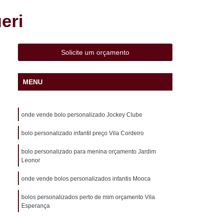
 Liviero
Cento de Mini Salgados Sacomã
eri
adinho Frito Vila Liviero
o Perto de Mim São Caetano
Solicite um orçamento
 Pronta Entrega São Caetano
aco
Cento de Salgados Assados Heliópolis
MENU
lgados Fritos Heliópolis
 para Festa São João Climaco
onde vende bolo personalizado Jockey Clube
ã
Cento de Salgados Vegetarianos Pq Bristol
bolo personalizado infantil preço Vila Cordeiro
esta Pq Bristol
Coxinha de Festa
bolo personalizado para menina orçamento Jardim
atupiry
Coxinha de Frango Festa
Leonor
a Infantil
Coxinha de Galinha Festa
onde vende bolos personalizados infantis Mooca
a
Coxinha Festa de 20 Pessoas
bolos personalizados perto de mim orçamento Vila
xinha Frango Festa
Coxinha para Festa
Esperança