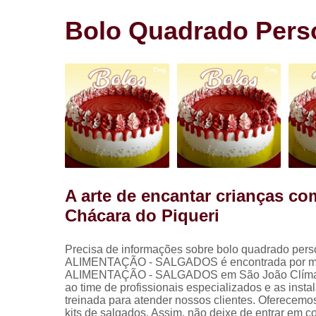
Salgadinho
para festa
Bolo Quadrado Perso
Salgados pa
festa
A arte de encantar crianças c
Chácara do Piqueri
Precisa de informações sobre bolo quadrado perso
ALIMENTAÇÃO - SALGADOS é encontrada por mei
ALIMENTAÇÃO - SALGADOS em São João Clímaco, ki
ao time de profissionais especializados e as ins
treinada para atender nossos clientes. Oferecemo
kits de salgados. Assim, não deixe de entrar em c