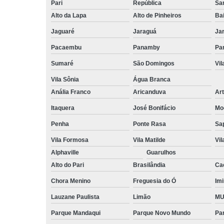
Pari
República
San
Alto da Lapa
Alto de Pinheiros
Bai
Jaguaré
Jaraguá
Ja
Pacaembu
Panamby
Par
Sumaré
São Domingos
Vi
Vila Sônia
Água Branca
Anália Franco
Aricanduva
Art
Itaquera
José Bonifácio
Mo
Penha
Ponte Rasa
Sa
Vila Formosa
Vila Matilde
Vil
Alphaville
Guarulhos
Alto do Pari
Brasilândia
Ca
Chora Menino
Freguesia do Ó
Imi
Lauzane Paulista
Limão
MU
Parque Mandaqui
Parque Novo Mundo
Pa