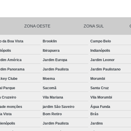
Salgadinhos de F
Salgadinhos de For
ZONA OESTE
ZONA SUL
Salgadinhos Festa Infantil Sacomã
Salgadinhos para F
o da Boa Vista
Brooklin
Campo Belo
Salgadinhos para F
iópolis
Ibirapuera
Indianópolis
Salgadinhos pa
rdim América
Jardim Europa
Jardim Leonor
Salgadinhos Vega
rdim Panorama
Jardim Paulista
Jardim Paulistano
Salgadinhos Vegetarianos para 
ckey Clube
Moema
Morumbi
Salgado para Festa Assa
al Parque
Sacomã
Santa Cruz
a Cruzeiro
Vila Mariana
Vila Morumbi
Salgado para Festa de Aniversário 
dade monções
jardim São Saveiro
Água Funda
Salgado para Festa de Cr
a Vista
Bom Retiro
Brás
Salgado para Festa em Buf
ienópolis
Jardim Paulista
Jardins
Salgado para Festa Frito