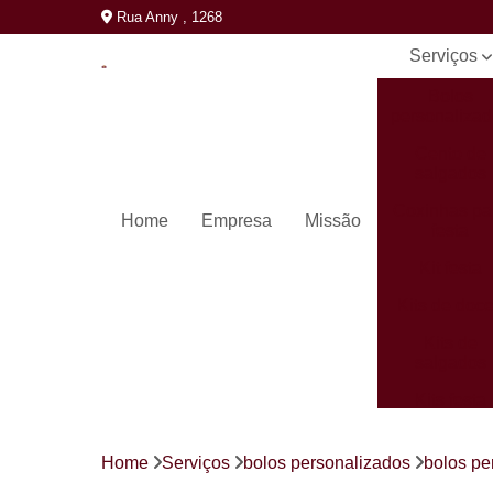
Rua Anny , 1268
Serviços
Bolos
personaliza
Cento de
salgados
Coxinhas pa
Home
Empresa
Missão
festa
Kit festa
Kits de doc
Kits de
salgados
Kits festa
completos
Mini pastéi
Home
Serviços
bolos personalizados
bolos pe