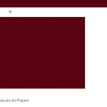
(11) 3554-0324
(11) 4171-2949
de Aniversário São João Climaco
polis
Bolo Personalizado Infantil Vila Liviero
lizado Masculino Sacomã
do para Batizado Vila Liviero
ado para Empresa Pq Bristol
zado para Menina Pq Bristol
lizado São João Climaco
Personalizado São Caetano
rio Personalizados São Caetano
alizados Infantis Sacomã
ácara do Piqueri
ados Perto de Mim Heliópolis