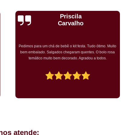
Kit Completo Aniversario São Cae
Kit Completo de Festa Pq Bristo
Cristiane Dramali de
Kit Completo Festa Sacomã
Oliveira
Kit de Festa Completo Heliópolis
Kit Festa Compl
Adorei os salgadinhos tradicionais e os vegetarianos que
encomendei para o aniversário da minha mãe! Todos os
Kit Festa Infantil Completo Heli
convidados gostaram muito! O preço também foi excelente e
tornarei a encomendar!
Mini Pasteis Fritos Sacomã
Mi
Mini Pastel de Festa Heliópolis
Mini Pastel de Vento Vila L
Mini Pastel Frito para Festa
Mini Pastel para Festa Heliópolis
Mini Pastel São João Climaco
Salgadinho de
hos atende:
Salgadinhos de Fe