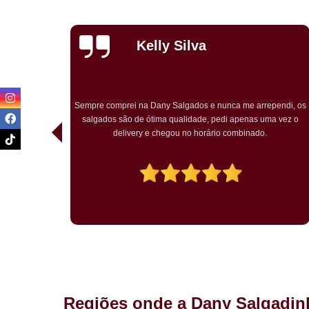
Priscila
Carvalho
endi, os
Pedimos para um chá de bebê o kit festa. Tudo ótimo. Muito
a vez o
bem embalado. Salgados chegaram quentes. O bolo rosa
temático muito bem decorado. Agradou a todos.
Regiões onde a Dany Salgadin