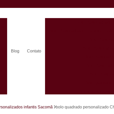
Bolo Personalizado 
dos
Bolo Personalizado Feminino Helió
Bolo Persona
Bolo Personaliza
ra
Blog
Contato
Bolo Personaliz
Bolo Personali
es
Bolo Persona
Bolo Quadrado 
Bolos de Aniversá
Bolos Person
s
rsonalizados infantis Sacomã
bolo quadrado personalizado Ch
Bolos Personaliz