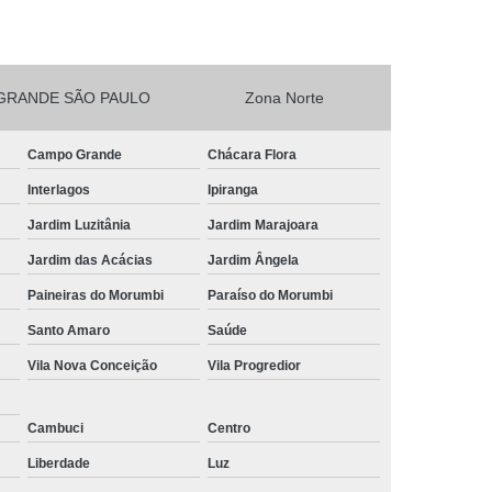
esta Vegetarianos Heliópolis
no para Festa São João Climaco
GRANDE SÃO PAULO
Zona Norte
Salgadinhos para Aniversário Infantil Sacomã
esta de Aniversario Pq Bristol
Campo Grande
Chácara Flora
esta Perto de Mim Vila Liviero
Interlagos
Ipiranga
ra Festa São João Climaco
Jardim Luzitânia
Jardim Marajoara
nos para Festas São Caetano
Jardim das Acácias
Jardim Ângela
Festa Heliópolis
Kit Salgado para Festa
Paineiras do Morumbi
Paraíso do Morumbi
do
Salgado para Festa Congelado
Santo Amaro
Saúde
Vila Nova Conceição
Vila Progredior
Infantil
Salgado para Festa de Casamento
iança
Salgado para Festa de Forno
Cambuci
Centro
fet
Salgado para Festa Encomenda
Liberdade
Luz
Salgado para Festa para 30 Pessoas