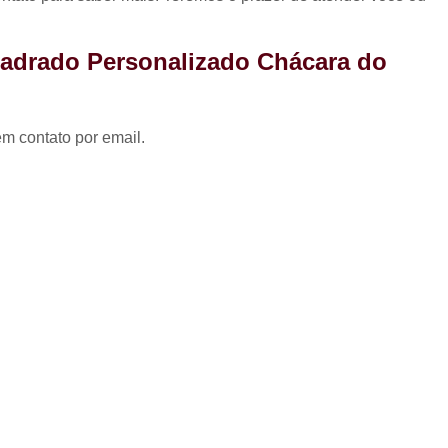
Coxinha para Festa de 
Kit Festa Aniversário
Kit 
uadrado Personalizado Chácara do
Kit Festa de A
Kit Festa de A
em contato por email.
Kit Festa de Aniversário pa
Kit Festa Doces
Kit Festa Infant
Kit Doces de Festa
Kit 
Kit Doces Festa
Kit Doces pa
Kit Doces para Festa
Kit Doces 
Kit Doces Variados
Kit 
Kit de Salgado para Formatura
Kit de Salgados para Festa 
Kit Salgado Festa
Kit Salgados