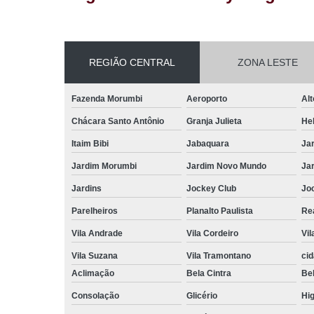
REGIÃO CENTRAL
ZONA LESTE
Fazenda Morumbi
Aeroporto
Alt
Chácara Santo Antônio
Granja Julieta
Hel
Itaim Bibi
Jabaquara
Ja
Jardim Morumbi
Jardim Novo Mundo
Ja
Jardins
Jockey Club
Jo
Parelheiros
Planalto Paulista
Re
Vila Andrade
Vila Cordeiro
Vil
Vila Suzana
Vila Tramontano
ci
Aclimação
Bela Cintra
Bel
Consolação
Glicério
Hig