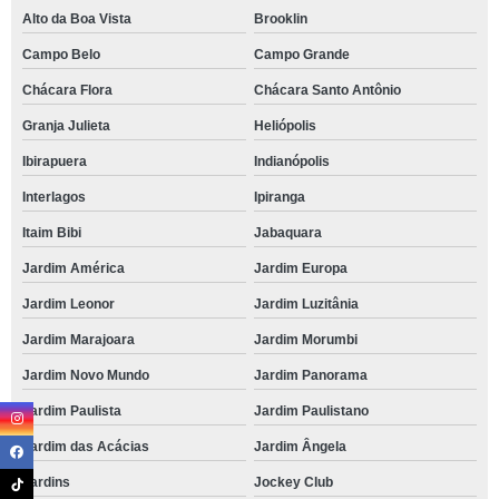
Alto da Boa Vista
Brooklin
Campo Belo
Campo Grande
Chácara Flora
Chácara Santo Antônio
Granja Julieta
Heliópolis
Ibirapuera
Indianópolis
Interlagos
Ipiranga
Itaim Bibi
Jabaquara
Jardim América
Jardim Europa
Jardim Leonor
Jardim Luzitânia
Jardim Marajoara
Jardim Morumbi
Jardim Novo Mundo
Jardim Panorama
Jardim Paulista
Jardim Paulistano
Jardim das Acácias
Jardim Ângela
Jardins
Jockey Club