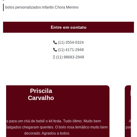
bolos personalizados infantis Chora Menino
Entre em contato
(11) 3554-0324
(11) 4171-2949
(11) 98683-2949
Cristiane Dramali de
Oliveira
Adorei os salgadinhos tradicionais e os vegetarianos que encomendei
para o aniversário da minha mãe! Todos os convidados gostaram muito! O
preço também foi excelente e tornarei a encomendar!