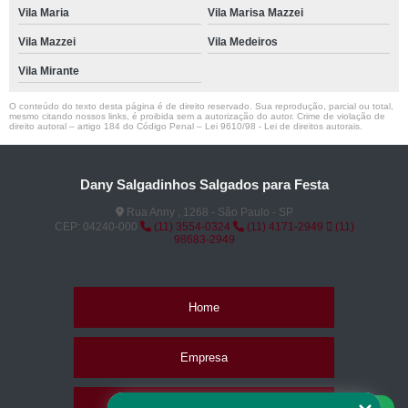
Vila Maria
Vila Marisa Mazzei
Vila Mazzei
Vila Medeiros
Vila Mirante
O conteúdo do texto desta página é de direito reservado. Sua reprodução, parcial ou total,
mesmo citando nossos links, é proibida sem a autorização do autor. Crime de violação de
direito autoral – artigo 184 do Código Penal –
Lei 9610/98 - Lei de direitos autorais
.
Dany Salgadinhos Salgados para Festa
Rua Anny , 1268 - São Paulo - SP
CEP: 04240-000
(11) 3554-0324
(11) 4171-2949
(11)
98683-2949
Home
Empresa
Missão