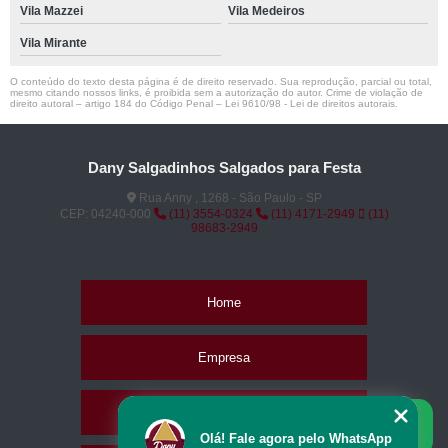
Vila Mazzei
Vila Medeiros
Vila Mirante
O conteúdo do texto desta página é de direito reservado. Sua reprodução, parcial ou total,
mesmo citando nossos links, é proibida sem a autorização do autor. Crime de violação de
direito autoral – artigo 184 do Código Penal –
Lei 9610/98 - Lei de direitos autorais
.
Dany Salgadinhos Salgados para Festa
Rua Anny , 1268 - São Paulo - SP
CEP: 04240-000
(11) 3554-0324
(11) 4171-2949
(11)
98683-2949
Home
Empresa
Missão
Olá! Fale agora pelo WhatsApp