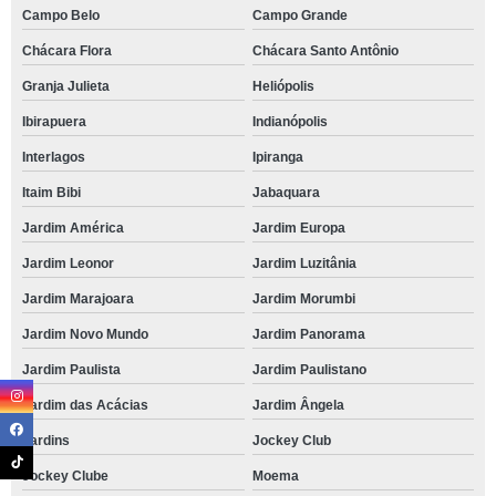
Campo Belo
Campo Grande
Chácara Flora
Chácara Santo Antônio
Granja Julieta
Heliópolis
Ibirapuera
Indianópolis
Interlagos
Ipiranga
Itaim Bibi
Jabaquara
Jardim América
Jardim Europa
Jardim Leonor
Jardim Luzitânia
Jardim Marajoara
Jardim Morumbi
Jardim Novo Mundo
Jardim Panorama
Jardim Paulista
Jardim Paulistano
Jardim das Acácias
Jardim Ângela
Jardins
Jockey Club
Jockey Clube
Moema