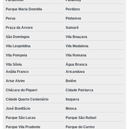
Pacaembu
Panamby
Parque Maria Domitila
Perdizes
Perus
Pinheiros
Praça da Arvore
Sumaré
São Domingos
Vila Boaçava
Vila Leopoldina
Vila Madalena
Vila Pompeia
Vila Romana
Vila Sônia
Água Branca
Anália Franco
Aricanduva
Artur Alvim
Belém
Chácara do Piqueri
Cidade Patriarca
Cidade Quarto Centenário
Itaquera
José Bonifácio
Mooca
Parque São Lucas
Parque São Rafael
Parque Vila Prudente
Parque do Carmo