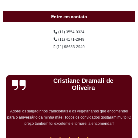
Entre em contato
(11) 3554-0324
(11) 4171-2949
(11) 98683-2949
Cristiane Dramali de
Oliveira
Adorei os salgadinhos tradicionais e os vegetarianos que encomendei
para o aniversário da minha mãe! Todos os convidados gostaram muito! O
preço também foi excelente e tornarei a encomendar!