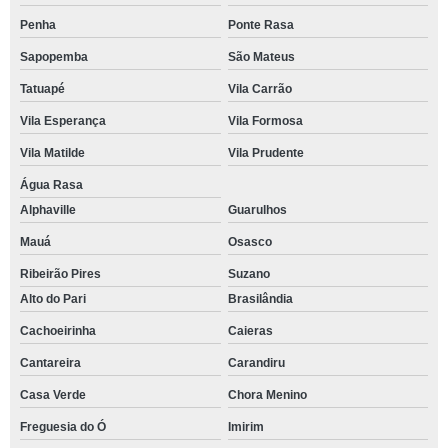
Penha
Ponte Rasa
Sapopemba
São Mateus
Tatuapé
Vila Carrão
Vila Esperança
Vila Formosa
Vila Matilde
Vila Prudente
Água Rasa
Alphaville
Guarulhos
Mauá
Osasco
Ribeirão Pires
Suzano
Alto do Pari
Brasilândia
Cachoeirinha
Caieras
Cantareira
Carandiru
Casa Verde
Chora Menino
Freguesia do Ó
Imirim