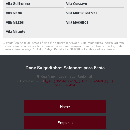
Vila Guilherme
Vila Gustavo
Vila Maria
Vila Marisa Mazzei
Vila Mazzei
Vila Medeiros
Vila Mirante
O conteúdo do texto desta página é de direito reservado. Sua reprodução, parcial ou total,
mesmo citando nossos links, é proibida sem a autorização do autor. Crime de violação de
direito autoral – artigo 184 do Código Penal –
Lei 9610/98 - Lei de direitos autorais
.
Dany Salgadinhos Salgados para Festa
Rua Anny , 1268 - São Paulo - SP
CEP: 04240-000
(11) 3554-0324
(11) 4171-2949
(11)
98683-2949
Home
Empresa