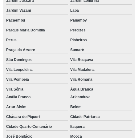
Jardim Jussara
Jardim Londrina
Jardim Vazani
Lapa
Pacaembu
Panamby
Parque Maria Domitila
Perdizes
Perus
Pinheiros
Praça da Arvore
Sumaré
São Domingos
Vila Boaçava
Vila Leopoldina
Vila Madalena
Vila Pompeia
Vila Romana
Vila Sônia
Água Branca
Anália Franco
Aricanduva
Artur Alvim
Belém
Chácara do Piqueri
Cidade Patriarca
Cidade Quarto Centenário
Itaquera
José Bonifácio
Mooca