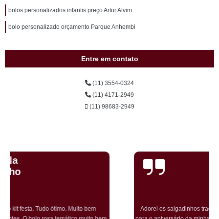
bolos personalizados infantis preço Artur Alvim
bolo personalizado orçamento Parque Anhembi
Entre em contato
(11) 3554-0324
(11) 4171-2949
(11) 98683-2949
Cristiane Dramali de
Oliveira
Adorei os salgadinhos tradicionais e os vegetarianos que encomendei
para o aniversário da minha mãe! Todos os convidados gostaram muito! O