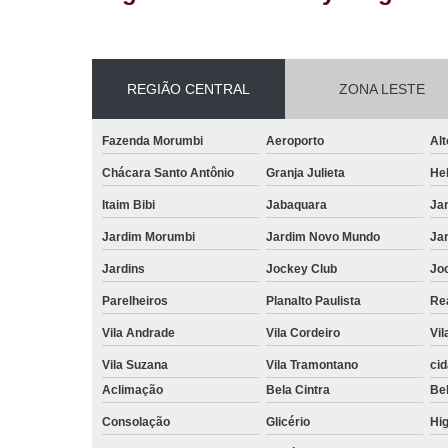
REGIÃO CENTRAL
ZONA LESTE
Fazenda Morumbi
Aeroporto
Alt
Chácara Santo Antônio
Granja Julieta
Hel
Itaim Bibi
Jabaquara
Ja
Jardim Morumbi
Jardim Novo Mundo
Ja
Jardins
Jockey Club
Jo
Parelheiros
Planalto Paulista
Re
Vila Andrade
Vila Cordeiro
Vil
Vila Suzana
Vila Tramontano
ci
Aclimação
Bela Cintra
Bel
Consolação
Glicério
Hig