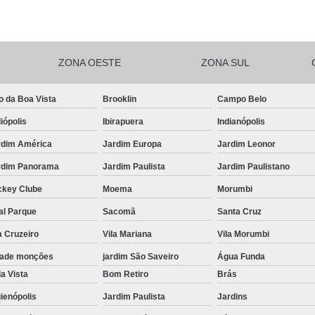
Salgadinhos de F
Salgadinhos de For
ZONA OESTE
ZONA SUL
Salgadinhos Festa Infantil Sacomã
Salgadinhos para F
o da Boa Vista
Brooklin
Campo Belo
Salgadinhos para F
iópolis
Ibirapuera
Indianópolis
Salgadinhos pa
rdim América
Jardim Europa
Jardim Leonor
Salgadinhos Vega
rdim Panorama
Jardim Paulista
Jardim Paulistano
Salgadinhos Vegetarianos para 
ckey Clube
Moema
Morumbi
Salgado para Festa Assa
al Parque
Sacomã
Santa Cruz
a Cruzeiro
Vila Mariana
Vila Morumbi
Salgado para Festa de Aniversário 
dade monções
jardim São Saveiro
Água Funda
Salgado para Festa de Cr
a Vista
Bom Retiro
Brás
Salgado para Festa em Buf
ienópolis
Jardim Paulista
Jardins
Salgado para Festa Frito