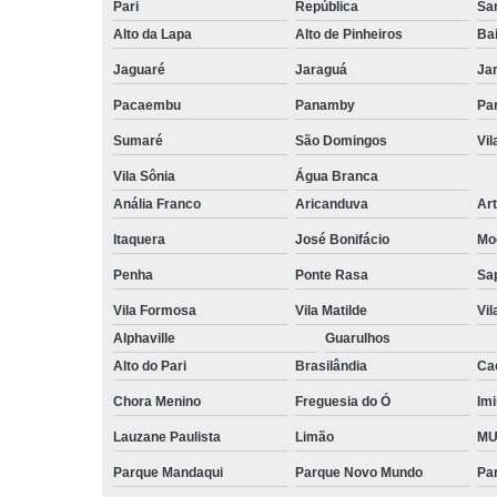
Pari
República
San
Alto da Lapa
Alto de Pinheiros
Bai
Jaguaré
Jaraguá
Ja
Pacaembu
Panamby
Par
Sumaré
São Domingos
Vi
Vila Sônia
Água Branca
Anália Franco
Aricanduva
Art
Itaquera
José Bonifácio
Mo
Penha
Ponte Rasa
Sa
Vila Formosa
Vila Matilde
Vil
Alphaville
Guarulhos
Alto do Pari
Brasilândia
Ca
Chora Menino
Freguesia do Ó
Imi
Lauzane Paulista
Limão
MU
Parque Mandaqui
Parque Novo Mundo
Pa