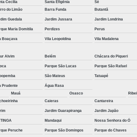
ta Cecília
Santa Efigênia
Sé
rro do Limão
Barra Funda
Butantã
rdim Guedala
Jardim Jussara
Jardim Londrina
que Maria Domitila
Perdizes
Perus
la Boaçava
Vila Leopoldina
Vila Madalena
ur Alvim
Belém
Chácara do Piqueri
oca
Parque São Lucas
Parque São Rafael
popemba
São Mateus
Tatuapé
a Prudente
Água Rasa
Mauá
Osasco
Ribei
choeirinha
Caieras
Cantareira
rim
Jardim Guarapiranga
Jardim Japão
TINGA
Mandaqui
Nossa Senhora do Ó
rque Peruche
Parque São Domingos
Parque do Chaves