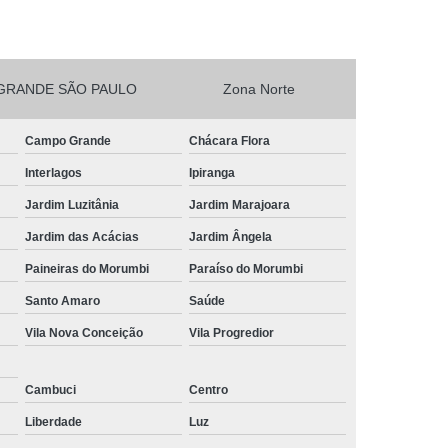
esta Vegetarianos Heliópolis
no para Festa São João Climaco
GRANDE SÃO PAULO
Zona Norte
Salgadinhos para Aniversário Infantil Sacomã
esta de Aniversario Pq Bristol
Campo Grande
Chácara Flora
esta Perto de Mim Vila Liviero
Interlagos
Ipiranga
ra Festa São João Climaco
Jardim Luzitânia
Jardim Marajoara
nos para Festas São Caetano
Jardim das Acácias
Jardim Ângela
Festa Heliópolis
Kit Salgado para Festa
Paineiras do Morumbi
Paraíso do Morumbi
do
Salgado para Festa Congelado
Santo Amaro
Saúde
Vila Nova Conceição
Vila Progredior
Infantil
Salgado para Festa de Casamento
iança
Salgado para Festa de Forno
Cambuci
Centro
fet
Salgado para Festa Encomenda
Liberdade
Luz
Salgado para Festa para 30 Pessoas