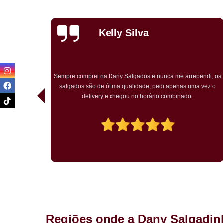
Priscila
Carvalho
endi, os
Pedimos para um chá de bebê o kit festa. Tudo ótimo. Muito
a vez o
bem embalado. Salgados chegaram quentes. O bolo rosa
temático muito bem decorado. Agradou a todos.
Regiões onde a Dany Salgadin