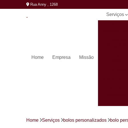
Rua Anny , 1268
Serviços
Bolos
personaliza
Cento de
salgados
Coxinhas pa
Home
Empresa
Missão
festa
Kit festa
Kits de doc
Kits de
salgados
Kits festa
completos
Mini pastéi
Home
Serviços
bolos personalizados
bolo per