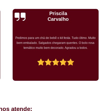
Kit Completo Aniversario São Cae
Kit Completo de Festa Pq Bristo
Cristiane Dramali de
Kit Completo Festa Sacomã
Oliveira
Kit de Festa Completo Heliópolis
Kit Festa Compl
Adorei os salgadinhos tradicionais e os vegetarianos que
encomendei para o aniversário da minha mãe! Todos os
Kit Festa Infantil Completo Heli
convidados gostaram muito! O preço também foi excelente e
tornarei a encomendar!
Mini Pasteis Fritos Sacomã
Mi
Mini Pastel de Festa Heliópolis
Mini Pastel de Vento Vila L
Mini Pastel Frito para Festa
Mini Pastel para Festa Heliópolis
Mini Pastel São João Climaco
Salgadinho de
hos atende:
Salgadinhos de Fe