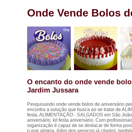
Salgadinho
para festa
Onde Vende Bolos de
Salgados pa
festa
O encanto do onde vende bolos
Jardim Jussara
Pesquisando onde vende bolos de aniversário pe
encontra a solução que busca ao se tratar de 
festa, ALIMENTAÇÃO - SALGADOS em São João Clímac
aniversário, kit festa aniversário. Com profission
organização é capaz de se destacar de forma pos
o que almeja. Além dos serviços já citados, tamb