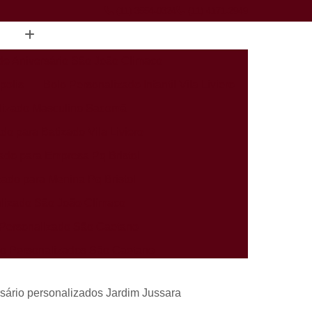
(11) 3554-0324
(11) 4171-2949
de Aniversário São João Climaco
polis
Bolo Personalizado Infantil Vila Liviero
lizado Masculino Sacomã
do para Batizado Vila Liviero
ado para Empresa Pq Bristol
zado para Menina Pq Bristol
lizado São João Climaco
Personalizado São Caetano
rio Personalizados São Caetano
alizados Infantis Sacomã
sário personalizados Jardim Jussara
ados Perto de Mim Heliópolis