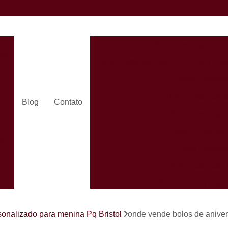
Bolo Personalizado 
dos
Bolo Personalizado Feminino Helió
Bolo Persona
Bolo Personaliza
ra
Blog
Contato
Bolo Personaliz
Bolo Personali
es
Bolo Persona
Bolo Quadrado 
Bolos de Aniversá
Bolos Person
s
sonalizado para menina Pq Bristol
onde vende bolos de aniver
Bolos Personaliz