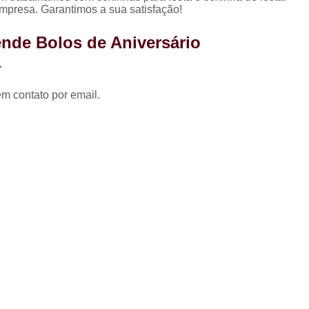
Coxinha para Festa de 
empresa. Garantimos a sua satisfação!
Kit Festa Aniversário
Kit 
nde Bolos de Aniversário
Kit Festa de A
a
Kit Festa de A
em contato por email.
Kit Festa de Aniversário pa
Kit Festa Doces
Kit Festa Infant
Kit Doces de Festa
Kit 
Kit Doces Festa
Kit Doces pa
Kit Doces para Festa
Kit Doces 
Kit Doces Variados
Kit 
Kit de Salgado para Formatura
Kit de Salgados para Festa 
Kit Salgado Festa
Kit Salgados