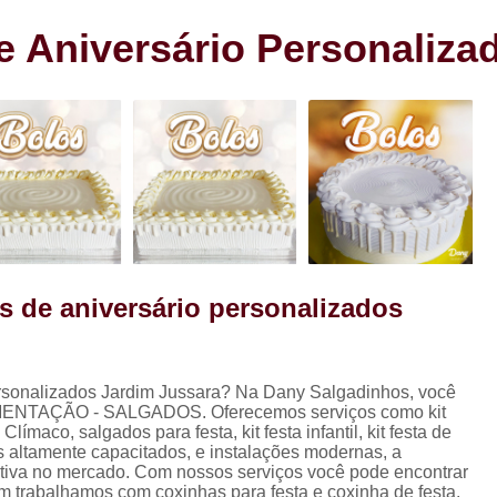
s
Cento de Doces e Salgados Vila
s
 Aniversário Personaliza
Cento de Salg
ra
Cento de Salgad
Cento de Salgado
Cento de Salgado São João Clim
Cento de Sa
Cento de Salgados
Cento de Salgados Veganos Sacom
 de aniversário personalizados
Cento do Salgado para F
Coxinha de Festa com C
rsonalizados Jardim Jussara? Na Dany Salgadinhos, você
Coxinha de Frango para Fest
ALIMENTAÇÃO - SALGADOS. Oferecemos serviços como kit
Coxinha Festa Assad
o, salgados para festa, kit festa infantil, kit festa de
ais altamente capacitados, e instalações modernas, a
Coxinha Frango de Festa
Co
itiva no mercado. Com nossos serviços você pode encontrar
ém trabalhamos com coxinhas para festa e coxinha de festa.