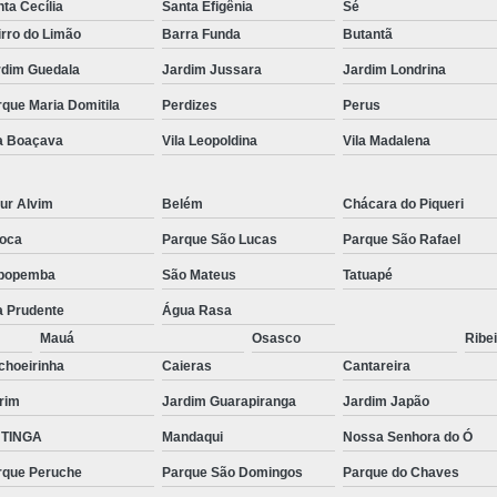
ta Cecília
Santa Efigênia
Sé
rro do Limão
Barra Funda
Butantã
rdim Guedala
Jardim Jussara
Jardim Londrina
que Maria Domitila
Perdizes
Perus
la Boaçava
Vila Leopoldina
Vila Madalena
ur Alvim
Belém
Chácara do Piqueri
oca
Parque São Lucas
Parque São Rafael
popemba
São Mateus
Tatuapé
a Prudente
Água Rasa
Mauá
Osasco
Ribei
choeirinha
Caieras
Cantareira
rim
Jardim Guarapiranga
Jardim Japão
TINGA
Mandaqui
Nossa Senhora do Ó
rque Peruche
Parque São Domingos
Parque do Chaves