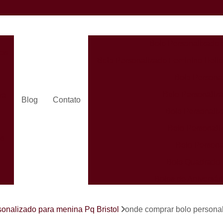
Bolo Personalizado 
dos
Bolo Personalizado Feminino Helió
Bolo Persona
Bolo Personaliza
ra
Blog
Contato
Bolo Personaliz
Bolo Personali
es
Bolo Persona
Bolo Quadrado 
Bolos de Aniversá
Bolos Person
s
sonalizado para menina Pq Bristol
onde comprar bolo personal
Bolos Personaliz