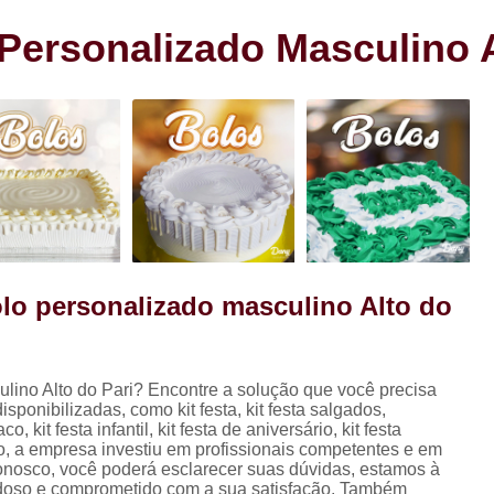
s
Cento de Doces e Salgados Vila
s
ersonalizado Masculino A
Cento de Salg
ra
Cento de Salgad
Cento de Salgado
Cento de Salgado São João Clim
Cento de Sa
Cento de Salgados
Cento de Salgados Veganos Sacom
lo personalizado masculino Alto do
Cento do Salgado para F
Coxinha de Festa com C
lino Alto do Pari? Encontre a solução que você precisa
Coxinha de Frango para Fest
ponibilizadas, como kit festa, kit festa salgados,
Coxinha Festa Assad
festa infantil, kit festa de aniversário, kit festa
so, a empresa investiu em profissionais competentes e em
Coxinha Frango de Festa
Co
onosco, você poderá esclarecer suas dúvidas, estamos à
adoso e comprometido com a sua satisfação. Também