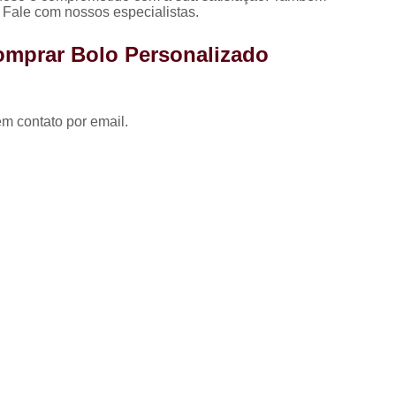
Coxinha para Festa de 
 Fale com nossos especialistas.
Kit Festa Aniversário
Kit 
omprar Bolo Personalizado
Kit Festa de A
Kit Festa de A
em contato por email.
Kit Festa de Aniversário pa
Kit Festa Doces
Kit Festa Infant
Kit Doces de Festa
Kit 
Kit Doces Festa
Kit Doces pa
Kit Doces para Festa
Kit Doces 
Kit Doces Variados
Kit 
Kit de Salgado para Formatura
Kit de Salgados para Festa 
Kit Salgado Festa
Kit Salgados