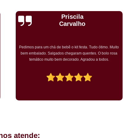
Kit Completo Aniversario São Cae
Kit Completo de Festa Pq Bristo
Cristiane Dramali de
Kit Completo Festa Sacomã
Oliveira
Kit de Festa Completo Heliópolis
Kit Festa Compl
Adorei os salgadinhos tradicionais e os vegetarianos que
encomendei para o aniversário da minha mãe! Todos os
Kit Festa Infantil Completo Heli
convidados gostaram muito! O preço também foi excelente e
tornarei a encomendar!
Mini Pasteis Fritos Sacomã
Mi
Mini Pastel de Festa Heliópolis
Mini Pastel de Vento Vila L
Mini Pastel Frito para Festa
Mini Pastel para Festa Heliópolis
Mini Pastel São João Climaco
Salgadinho de
hos atende:
Salgadinhos de Fe