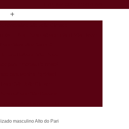
(11) 3554-0324
(11) 4171-2949
de Aniversário São João Climaco
polis
Bolo Personalizado Infantil Vila Liviero
lizado Masculino Sacomã
do para Batizado Vila Liviero
ado para Empresa Pq Bristol
zado para Menina Pq Bristol
lizado São João Climaco
Personalizado São Caetano
rio Personalizados São Caetano
alizados Infantis Sacomã
izado masculino Alto do Pari
ados Perto de Mim Heliópolis