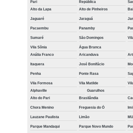
Pari
República
San
Alto da Lapa
Alto de Pinheiros
Bai
Jaguaré
Jaraguá
Ja
Pacaembu
Panamby
Par
Sumaré
São Domingos
Vi
Vila Sônia
Água Branca
Anália Franco
Aricanduva
Art
Itaquera
José Bonifácio
Mo
Penha
Ponte Rasa
Sa
Vila Formosa
Vila Matilde
Vil
Alphaville
Guarulhos
Alto do Pari
Brasilândia
Ca
Chora Menino
Freguesia do Ó
Imi
Lauzane Paulista
Limão
MU
Parque Mandaqui
Parque Novo Mundo
Pa