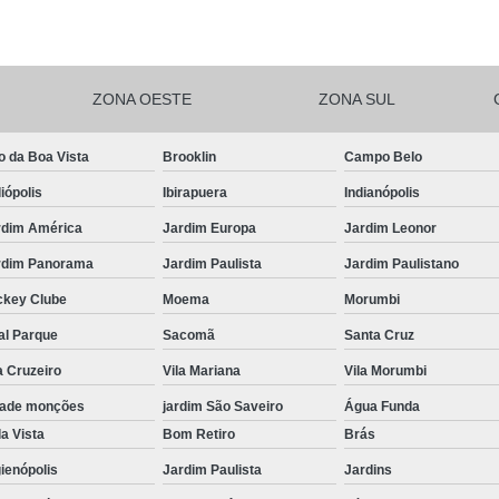
Salgadinhos de F
Salgadinhos de For
ZONA OESTE
ZONA SUL
Salgadinhos Festa Infantil Sacomã
Salgadinhos para F
o da Boa Vista
Brooklin
Campo Belo
Salgadinhos para F
iópolis
Ibirapuera
Indianópolis
Salgadinhos pa
rdim América
Jardim Europa
Jardim Leonor
Salgadinhos Vega
rdim Panorama
Jardim Paulista
Jardim Paulistano
Salgadinhos Vegetarianos para 
ckey Clube
Moema
Morumbi
Salgado para Festa Assa
al Parque
Sacomã
Santa Cruz
a Cruzeiro
Vila Mariana
Vila Morumbi
Salgado para Festa de Aniversário 
dade monções
jardim São Saveiro
Água Funda
Salgado para Festa de Cr
a Vista
Bom Retiro
Brás
Salgado para Festa em Buf
ienópolis
Jardim Paulista
Jardins
Salgado para Festa Frito