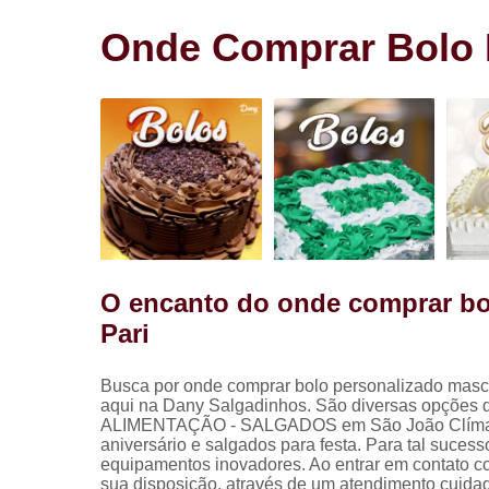
Salgadinho
para festa
Onde Comprar Bolo P
Salgados pa
festa
O encanto do onde comprar bo
Pari
Busca por onde comprar bolo personalizado mascu
aqui na Dany Salgadinhos. São diversas opções dis
ALIMENTAÇÃO - SALGADOS em São João Clímaco, kit 
aniversário e salgados para festa. Para tal suces
equipamentos inovadores. Ao entrar em contato c
sua disposição, através de um atendimento cuid