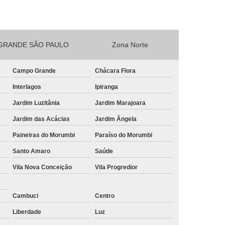
esta Vegetarianos Heliópolis
no para Festa São João Climaco
GRANDE SÃO PAULO
Zona Norte
Salgadinhos para Aniversário Infantil Sacomã
esta de Aniversario Pq Bristol
Campo Grande
Chácara Flora
esta Perto de Mim Vila Liviero
Interlagos
Ipiranga
ra Festa São João Climaco
Jardim Luzitânia
Jardim Marajoara
nos para Festas São Caetano
Jardim das Acácias
Jardim Ângela
Festa Heliópolis
Kit Salgado para Festa
Paineiras do Morumbi
Paraíso do Morumbi
do
Salgado para Festa Congelado
Santo Amaro
Saúde
Vila Nova Conceição
Vila Progredior
Infantil
Salgado para Festa de Casamento
iança
Salgado para Festa de Forno
Cambuci
Centro
fet
Salgado para Festa Encomenda
Liberdade
Luz
Salgado para Festa para 30 Pessoas