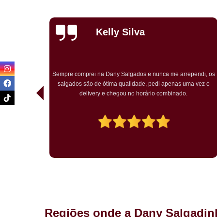
Priscila
Carvalho
endi, os
Pedimos para um chá de bebê o kit festa. Tudo ótimo. Muito
a vez o
bem embalado. Salgados chegaram quentes. O bolo rosa
temático muito bem decorado. Agradou a todos.
Regiões onde a Dany Salgadin