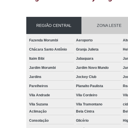
REGIÃO CENTRAL
ZONA LESTE
Fazenda Morumbi
Aeroporto
Alt
Chácara Santo Antônio
Granja Julieta
Hel
Itaim Bibi
Jabaquara
Ja
Jardim Morumbi
Jardim Novo Mundo
Ja
Jardins
Jockey Club
Jo
Parelheiros
Planalto Paulista
Re
Vila Andrade
Vila Cordeiro
Vil
Vila Suzana
Vila Tramontano
ci
Aclimação
Bela Cintra
Bel
Consolação
Glicério
Hig