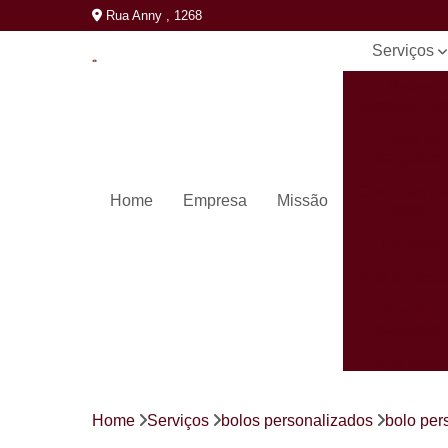
Rua Anny , 1268
Serviços
Bolos
personaliza
Cento de
salgados
Coxinhas pa
Home
Empresa
Missão
festa
Kit festa
Kits de doc
Kits de
salgados
Kits festa
completos
Mini pastéi
Home
Serviços
bolos personalizados
bolo per