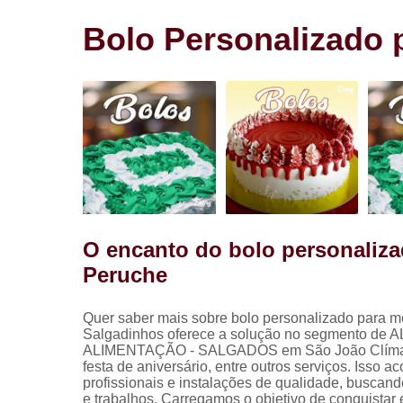
Salgadinho
para festa
Bolo Personalizado
Salgados pa
festa
O encanto do bolo personaliz
Peruche
Quer saber mais sobre bolo personalizado para 
Salgadinhos oferece a solução no segmento de A
ALIMENTAÇÃO - SALGADOS em São João Clímaco, salg
festa de aniversário, entre outros serviços. Isso
profissionais e instalações de qualidade, buscand
e trabalhos. Carregamos o objetivo de conquistar 