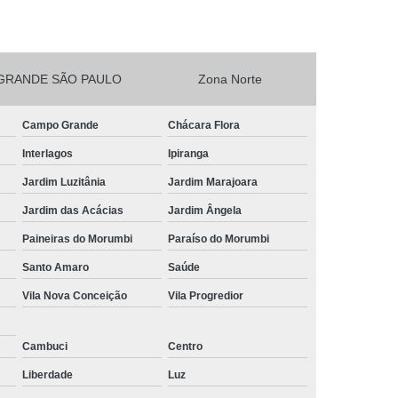
esta Vegetarianos Heliópolis
no para Festa São João Climaco
GRANDE SÃO PAULO
Zona Norte
Salgadinhos para Aniversário Infantil Sacomã
esta de Aniversario Pq Bristol
Campo Grande
Chácara Flora
esta Perto de Mim Vila Liviero
Interlagos
Ipiranga
ra Festa São João Climaco
Jardim Luzitânia
Jardim Marajoara
nos para Festas São Caetano
Jardim das Acácias
Jardim Ângela
Festa Heliópolis
Kit Salgado para Festa
Paineiras do Morumbi
Paraíso do Morumbi
do
Salgado para Festa Congelado
Santo Amaro
Saúde
Vila Nova Conceição
Vila Progredior
Infantil
Salgado para Festa de Casamento
iança
Salgado para Festa de Forno
Cambuci
Centro
fet
Salgado para Festa Encomenda
Liberdade
Luz
Salgado para Festa para 30 Pessoas