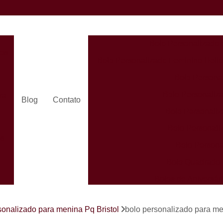
Bolo Personalizado 
dos
Bolo Personalizado Feminino Helió
Bolo Persona
Bolo Personaliza
ra
Blog
Contato
Bolo Personaliz
Bolo Personali
es
Bolo Persona
Bolo Quadrado 
Bolos de Aniversá
Bolos Person
s
sonalizado para menina Pq Bristol
bolo personalizado para m
Bolos Personaliz