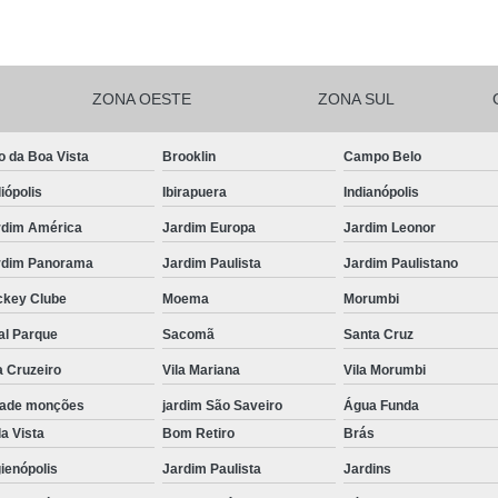
Salgadinhos de F
Salgadinhos de For
ZONA OESTE
ZONA SUL
Salgadinhos Festa Infantil Sacomã
Salgadinhos para F
o da Boa Vista
Brooklin
Campo Belo
Salgadinhos para F
iópolis
Ibirapuera
Indianópolis
Salgadinhos pa
rdim América
Jardim Europa
Jardim Leonor
Salgadinhos Vega
rdim Panorama
Jardim Paulista
Jardim Paulistano
Salgadinhos Vegetarianos para 
ckey Clube
Moema
Morumbi
Salgado para Festa Assa
al Parque
Sacomã
Santa Cruz
a Cruzeiro
Vila Mariana
Vila Morumbi
Salgado para Festa de Aniversário 
dade monções
jardim São Saveiro
Água Funda
Salgado para Festa de Cr
a Vista
Bom Retiro
Brás
Salgado para Festa em Buf
ienópolis
Jardim Paulista
Jardins
Salgado para Festa Frito