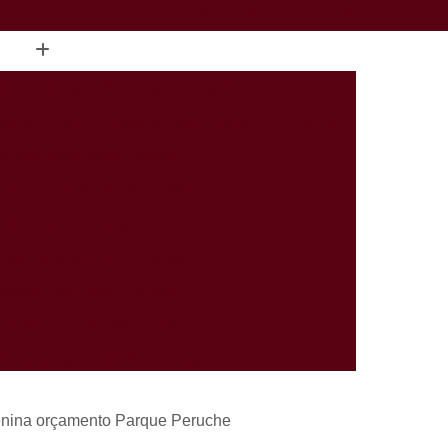
(11) 3554-0324
(11) 4171-2949
de Aniversário São João Climaco
polis
Bolo Personalizado Infantil Vila Liviero
lizado Masculino Sacomã
do para Batizado Vila Liviero
ado para Empresa Pq Bristol
zado para Menina Pq Bristol
lizado São João Climaco
Personalizado São Caetano
rio Personalizados São Caetano
alizados Infantis Sacomã
enina orçamento Parque Peruche
ados Perto de Mim Heliópolis