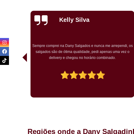
Priscila
Carvalho
endi, os
Pedimos para um chá de bebê o kit festa. Tudo ótimo. Muito
a vez o
bem embalado. Salgados chegaram quentes. O bolo rosa
temático muito bem decorado. Agradou a todos.
Regiões onde a Dany Salgadin