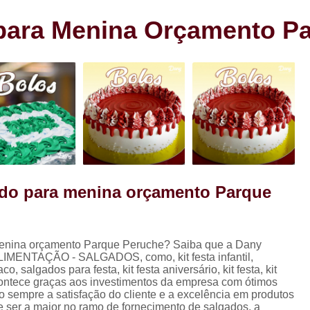
s
Cento de Doces e Salgados Vila
s
 para Menina Orçamento P
Cento de Salg
ra
Cento de Salgad
Cento de Salgado
Cento de Salgado São João Clim
Cento de Sa
Cento de Salgados
Cento de Salgados Veganos Sacom
ado para menina orçamento Parque
Cento do Salgado para F
Coxinha de Festa com C
menina orçamento Parque Peruche? Saiba que a Dany
Coxinha de Frango para Fest
LIMENTAÇÃO - SALGADOS, como, kit festa infantil,
Coxinha Festa Assad
ados para festa, kit festa aniversário, kit festa, kit
 acontece graças aos investimentos da empresa com ótimos
Coxinha Frango de Festa
Co
o sempre a satisfação do cliente e a excelência em produtos
e ser a maior no ramo de fornecimento de salgados, a