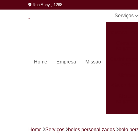
Rua Anny , 1268
Serviços
Bolos
personaliza
Cento de
salgados
Coxinhas pa
Home
Empresa
Missão
festa
Kit festa
Kits de doc
Kits de
salgados
Kits festa
completos
Mini pastéi
Home
Serviços
bolos personalizados
bolo per