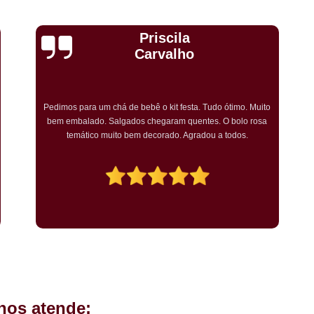
Kit Completo Aniversario São Cae
Kit Completo de Festa Pq Bristo
Cristiane Dramali de
Kit Completo Festa Sacomã
Oliveira
Kit de Festa Completo Heliópolis
Kit Festa Compl
Adorei os salgadinhos tradicionais e os vegetarianos que
encomendei para o aniversário da minha mãe! Todos os
Kit Festa Infantil Completo Heli
convidados gostaram muito! O preço também foi excelente e
tornarei a encomendar!
Mini Pasteis Fritos Sacomã
Mi
Mini Pastel de Festa Heliópolis
Mini Pastel de Vento Vila L
Mini Pastel Frito para Festa
Mini Pastel para Festa Heliópolis
Mini Pastel São João Climaco
Salgadinho de
hos atende:
Salgadinhos de Fe