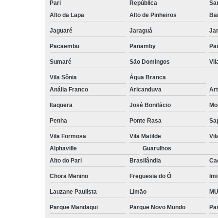
Pari
República
San
Alto da Lapa
Alto de Pinheiros
Bai
Jaguaré
Jaraguá
Ja
Pacaembu
Panamby
Par
Sumaré
São Domingos
Vi
Vila Sônia
Água Branca
Anália Franco
Aricanduva
Art
Itaquera
José Bonifácio
Mo
Penha
Ponte Rasa
Sa
Vila Formosa
Vila Matilde
Vil
Alphaville
Guarulhos
Alto do Pari
Brasilândia
Ca
Chora Menino
Freguesia do Ó
Imi
Lauzane Paulista
Limão
MU
Parque Mandaqui
Parque Novo Mundo
Pa