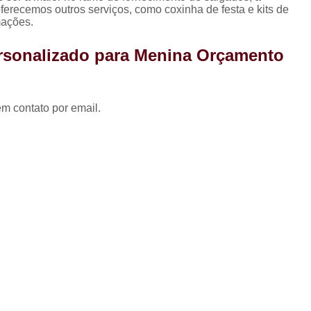
Coxinha para Festa de 
ecemos outros serviços, como coxinha de festa e kits de
mações.
Kit Festa Aniversário
Kit 
ersonalizado para Menina Orçamento
Kit Festa de A
Kit Festa de A
Kit Festa de Aniversário pa
em contato por email.
Kit Festa Doces
Kit Festa Infant
Kit Doces de Festa
Kit 
Kit Doces Festa
Kit Doces pa
Kit Doces para Festa
Kit Doces 
Kit Doces Variados
Kit 
Kit de Salgado para Formatura
Kit de Salgados para Festa 
Kit Salgado Festa
Kit Salgados