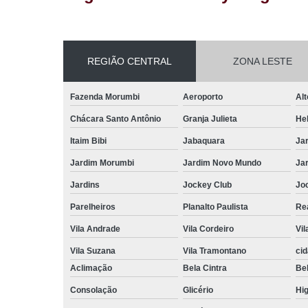
REGIÃO CENTRAL
ZONA LESTE
Fazenda Morumbi
Aeroporto
Alt
Chácara Santo Antônio
Granja Julieta
Hel
Itaim Bibi
Jabaquara
Ja
Jardim Morumbi
Jardim Novo Mundo
Ja
Jardins
Jockey Club
Jo
Parelheiros
Planalto Paulista
Re
Vila Andrade
Vila Cordeiro
Vil
Vila Suzana
Vila Tramontano
ci
Aclimação
Bela Cintra
Bel
Consolação
Glicério
Hig