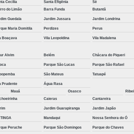
ta Cecília
Santa Efigênia
Sé
rro do Limão
Barra Funda
Butantã
rdim Guedala
Jardim Jussara
Jardim Londrina
que Maria Domitila
Perdizes
Perus
la Boaçava
Vila Leopoldina
Vila Madalena
ur Alvim
Belém
Chácara do Piqueri
oca
Parque São Lucas
Parque São Rafael
popemba
São Mateus
Tatuapé
a Prudente
Água Rasa
Mauá
Osasco
Ribei
choeirinha
Caieras
Cantareira
rim
Jardim Guarapiranga
Jardim Japão
TINGA
Mandaqui
Nossa Senhora do Ó
rque Peruche
Parque São Domingos
Parque do Chaves