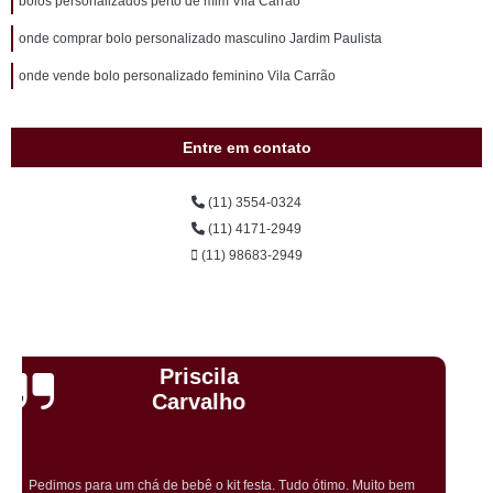
bolos personalizados perto de mim Vila Carrão
onde comprar bolo personalizado masculino Jardim Paulista
onde vende bolo personalizado feminino Vila Carrão
Entre em contato
(11) 3554-0324
(11) 4171-2949
(11) 98683-2949
Cristiane Dramali de
Oliveira
Adorei os salgadinhos tradicionais e os vegetarianos que encomendei