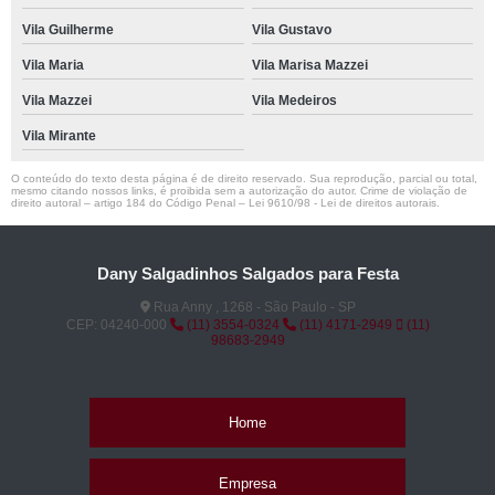
Vila Guilherme
Vila Gustavo
Vila Maria
Vila Marisa Mazzei
Vila Mazzei
Vila Medeiros
Vila Mirante
O conteúdo do texto desta página é de direito reservado. Sua reprodução, parcial ou total,
mesmo citando nossos links, é proibida sem a autorização do autor. Crime de violação de
direito autoral – artigo 184 do Código Penal –
Lei 9610/98 - Lei de direitos autorais
.
Dany Salgadinhos Salgados para Festa
Rua Anny , 1268 - São Paulo - SP
CEP: 04240-000
(11) 3554-0324
(11) 4171-2949
(11)
98683-2949
Home
Empresa