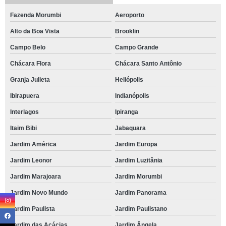
Fazenda Morumbi
Aeroporto
Alto da Boa Vista
Brooklin
Campo Belo
Campo Grande
Chácara Flora
Chácara Santo Antônio
Granja Julieta
Heliópolis
Ibirapuera
Indianópolis
Interlagos
Ipiranga
Itaim Bibi
Jabaquara
Jardim América
Jardim Europa
Jardim Leonor
Jardim Luzitânia
Jardim Marajoara
Jardim Morumbi
Jardim Novo Mundo
Jardim Panorama
Jardim Paulista
Jardim Paulistano
Jardim das Acácias
Jardim Ângela