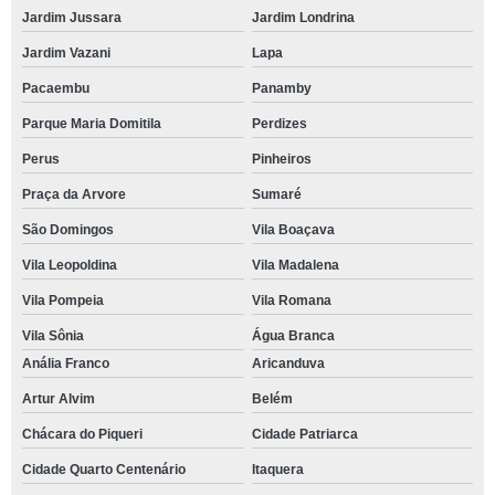
Jardim Jussara
Jardim Londrina
Jardim Vazani
Lapa
Pacaembu
Panamby
Parque Maria Domitila
Perdizes
Perus
Pinheiros
Praça da Arvore
Sumaré
São Domingos
Vila Boaçava
Vila Leopoldina
Vila Madalena
Vila Pompeia
Vila Romana
Vila Sônia
Água Branca
Anália Franco
Aricanduva
Artur Alvim
Belém
Chácara do Piqueri
Cidade Patriarca
Cidade Quarto Centenário
Itaquera