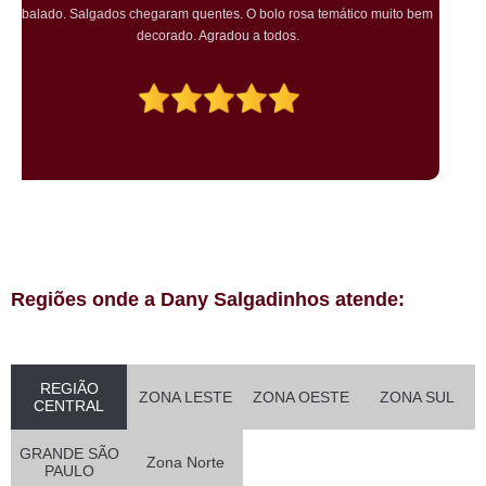
para o aniversário da minha mãe! Todos os convidados gostaram muito! O
preço também foi excelente e tornarei a encomendar!
Regiões onde a Dany Salgadinhos atende:
REGIÃO
ZONA LESTE
ZONA OESTE
ZONA SUL
CENTRAL
GRANDE SÃO
Zona Norte
PAULO