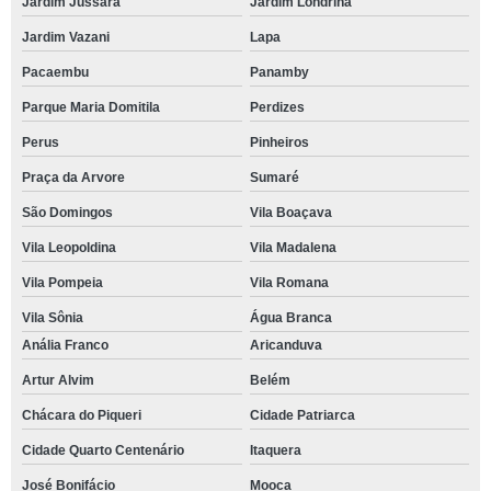
Jardim Jussara
Jardim Londrina
Jardim Vazani
Lapa
Pacaembu
Panamby
Parque Maria Domitila
Perdizes
Perus
Pinheiros
Praça da Arvore
Sumaré
São Domingos
Vila Boaçava
Vila Leopoldina
Vila Madalena
Vila Pompeia
Vila Romana
Vila Sônia
Água Branca
Anália Franco
Aricanduva
Artur Alvim
Belém
Chácara do Piqueri
Cidade Patriarca
Cidade Quarto Centenário
Itaquera
José Bonifácio
Mooca