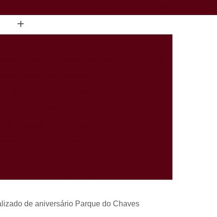
(11) 3554-0324
(11) 4171-2949
de Aniversário São João Climaco
polis
Bolo Personalizado Infantil Vila Liviero
lizado Masculino Sacomã
do para Batizado Vila Liviero
ado para Empresa Pq Bristol
zado para Menina Pq Bristol
lizado São João Climaco
Personalizado São Caetano
rio Personalizados São Caetano
alizados Infantis Sacomã
lizado de aniversário Parque do Chaves
ados Perto de Mim Heliópolis