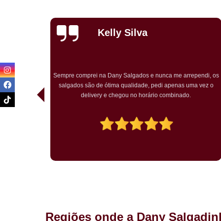
Priscila
Carvalho
endi, os
Pedimos para um chá de bebê o kit festa. Tudo ótimo. Muito
a vez o
bem embalado. Salgados chegaram quentes. O bolo rosa
temático muito bem decorado. Agradou a todos.
Regiões onde a Dany Salgadin