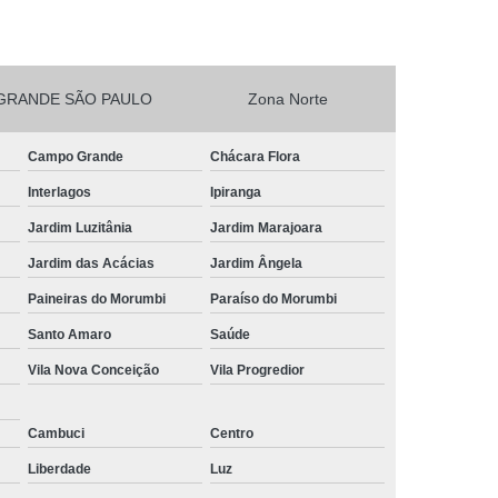
esta Vegetarianos Heliópolis
no para Festa São João Climaco
GRANDE SÃO PAULO
Zona Norte
Salgadinhos para Aniversário Infantil Sacomã
esta de Aniversario Pq Bristol
Campo Grande
Chácara Flora
esta Perto de Mim Vila Liviero
Interlagos
Ipiranga
ra Festa São João Climaco
Jardim Luzitânia
Jardim Marajoara
nos para Festas São Caetano
Jardim das Acácias
Jardim Ângela
Festa Heliópolis
Kit Salgado para Festa
Paineiras do Morumbi
Paraíso do Morumbi
do
Salgado para Festa Congelado
Santo Amaro
Saúde
Vila Nova Conceição
Vila Progredior
Infantil
Salgado para Festa de Casamento
iança
Salgado para Festa de Forno
Cambuci
Centro
fet
Salgado para Festa Encomenda
Liberdade
Luz
Salgado para Festa para 30 Pessoas