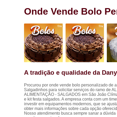
Salgadinho
para festa
Onde Vende Bolo Per
Salgados pa
festa
A tradição e qualidade da Dan
Procurou por onde vende bolo personalizado de 
Salgadinhos para solicitar serviços do ramo de
ALIMENTAÇÃO - SALGADOS em São João Clímaco, salg
e kit festa salgados. A empresa conta com um time 
investir em equipamentos modernos, que se ajust
obter mais informações sobre cada opção oferecid
Nosso atendimento busca sempre sanar a dúvida 