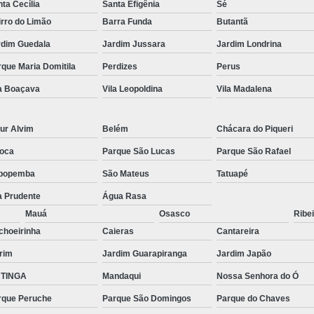
ta Cecília
Santa Efigênia
Sé
rro do Limão
Barra Funda
Butantã
rdim Guedala
Jardim Jussara
Jardim Londrina
que Maria Domitila
Perdizes
Perus
la Boaçava
Vila Leopoldina
Vila Madalena
ur Alvim
Belém
Chácara do Piqueri
oca
Parque São Lucas
Parque São Rafael
popemba
São Mateus
Tatuapé
a Prudente
Água Rasa
Mauá
Osasco
Ribei
choeirinha
Caieras
Cantareira
rim
Jardim Guarapiranga
Jardim Japão
TINGA
Mandaqui
Nossa Senhora do Ó
rque Peruche
Parque São Domingos
Parque do Chaves