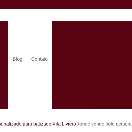
Bolo Personalizado 
dos
Bolo Personalizado Feminino Helió
Bolo Persona
Bolo Personaliza
ra
Blog
Contato
Bolo Personaliz
Bolo Personali
es
Bolo Persona
Bolo Quadrado 
Bolos de Aniversá
Bolos Person
s
sonalizado para batizado Vila Liviero
onde vende bolo persona
Bolos Personaliz