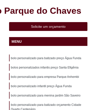
 Liviero
Cento de Mini Salgados Sacomã
o Parque do Chaves
adinho Frito Vila Liviero
o Perto de Mim São Caetano
Solicite um orçamento
 Pronta Entrega São Caetano
aco
Cento de Salgados Assados Heliópolis
MENU
lgados Fritos Heliópolis
 para Festa São João Climaco
bolo personalizado para batizado preço Água Funda
ã
Cento de Salgados Vegetarianos Pq Bristol
bolos personalizados infantis preço Santa Efigênia
esta Pq Bristol
Coxinha de Festa
bolo personalizado para empresa Parque Anhembi
atupiry
Coxinha de Frango Festa
bolo personalizado infantil preço Água Funda
a Infantil
Coxinha de Galinha Festa
a
Coxinha Festa de 20 Pessoas
bolo personalizado para menina jardim São Saveiro
xinha Frango Festa
Coxinha para Festa
bolo personalizado para batizado orçamento Cidade
Quarto Centenário