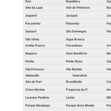
Pari
República
San
Alto da Lapa
Alto de Pinheiros
Bai
Jaguaré
Jaraguá
Ja
Pacaembu
Panamby
Par
Sumaré
São Domingos
Vi
Vila Sônia
Água Branca
Anália Franco
Aricanduva
Art
Itaquera
José Bonifácio
Mo
Penha
Ponte Rasa
Sa
Vila Formosa
Vila Matilde
Vil
Alphaville
Guarulhos
Alto do Pari
Brasilândia
Ca
Chora Menino
Freguesia do Ó
Imi
Lauzane Paulista
Limão
MU
Parque Mandaqui
Parque Novo Mundo
Pa