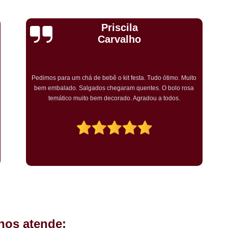
Kit Completo Aniversario São Cae
Kit Completo de Festa Pq Bristo
Cristiane Dramali de
Kit Completo Festa Sacomã
Oliveira
Kit de Festa Completo Heliópolis
Kit Festa Compl
Adorei os salgadinhos tradicionais e os vegetarianos que
encomendei para o aniversário da minha mãe! Todos os
Kit Festa Infantil Completo Heli
convidados gostaram muito! O preço também foi excelente e
tornarei a encomendar!
Mini Pasteis Fritos Sacomã
Mi
Mini Pastel de Festa Heliópolis
Mini Pastel de Vento Vila L
Mini Pastel Frito para Festa
Mini Pastel para Festa Heliópolis
Mini Pastel São João Climaco
Salgadinho de
hos atende:
Salgadinhos de Fe