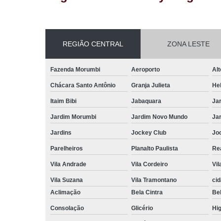
REGIÃO CENTRAL
ZONA LESTE
Fazenda Morumbi
Aeroporto
Alt
Chácara Santo Antônio
Granja Julieta
Hel
Itaim Bibi
Jabaquara
Ja
Jardim Morumbi
Jardim Novo Mundo
Ja
Jardins
Jockey Club
Jo
Parelheiros
Planalto Paulista
Re
Vila Andrade
Vila Cordeiro
Vil
Vila Suzana
Vila Tramontano
ci
Aclimação
Bela Cintra
Bel
Consolação
Glicério
Hig