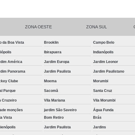
Salgadinhos de F
Salgadinhos de For
ZONA OESTE
ZONA SUL
Salgadinhos Festa Infantil Sacomã
Salgadinhos para F
o da Boa Vista
Brooklin
Campo Belo
Salgadinhos para F
iópolis
Ibirapuera
Indianópolis
Salgadinhos pa
rdim América
Jardim Europa
Jardim Leonor
Salgadinhos Vega
rdim Panorama
Jardim Paulista
Jardim Paulistano
Salgadinhos Vegetarianos para 
ckey Clube
Moema
Morumbi
Salgado para Festa Assa
al Parque
Sacomã
Santa Cruz
a Cruzeiro
Vila Mariana
Vila Morumbi
Salgado para Festa de Aniversário 
dade monções
jardim São Saveiro
Água Funda
Salgado para Festa de Cr
a Vista
Bom Retiro
Brás
Salgado para Festa em Buf
ienópolis
Jardim Paulista
Jardins
Salgado para Festa Frito