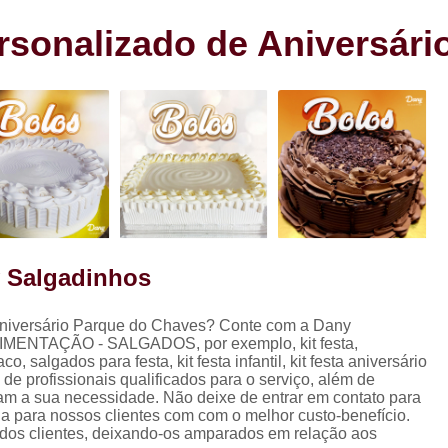
s
Cento de Doces e Salgados Vila
s
sonalizado de Aniversári
Cento de Salg
ra
Cento de Salgad
Cento de Salgado
Cento de Salgado São João Clim
Cento de Sa
Cento de Salgados
Cento de Salgados Veganos Sacom
y Salgadinhos
Cento do Salgado para F
Coxinha de Festa com C
aniversário Parque do Chaves? Conte com a Dany
 ALIMENTAÇÃO - SALGADOS, por exemplo, kit festa,
Coxinha de Frango para Fest
ados para festa, kit festa infantil, kit festa aniversário
de profissionais qualificados para o serviço, além de
Coxinha Festa Assad
am a sua necessidade. Não deixe de entrar em contato para
a para nossos clientes com com o melhor custo-benefício.
Coxinha Frango de Festa
Co
dos clientes, deixando-os amparados em relação aos