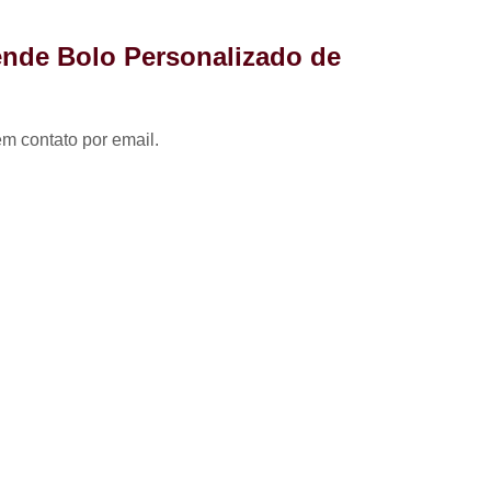
Coxinha para Festa de 
Kit Festa Aniversário
Kit 
ende Bolo Personalizado de
Kit Festa de A
Kit Festa de A
em contato por email.
Kit Festa de Aniversário pa
Kit Festa Doces
Kit Festa Infant
Kit Doces de Festa
Kit 
Kit Doces Festa
Kit Doces pa
Kit Doces para Festa
Kit Doces 
Kit Doces Variados
Kit 
Kit de Salgado para Formatura
Kit de Salgados para Festa 
Kit Salgado Festa
Kit Salgados