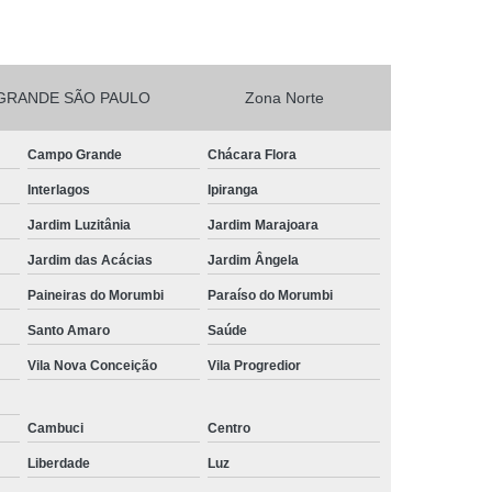
esta Vegetarianos Heliópolis
no para Festa São João Climaco
GRANDE SÃO PAULO
Zona Norte
Salgadinhos para Aniversário Infantil Sacomã
esta de Aniversario Pq Bristol
Campo Grande
Chácara Flora
esta Perto de Mim Vila Liviero
Interlagos
Ipiranga
ra Festa São João Climaco
Jardim Luzitânia
Jardim Marajoara
nos para Festas São Caetano
Jardim das Acácias
Jardim Ângela
Festa Heliópolis
Kit Salgado para Festa
Paineiras do Morumbi
Paraíso do Morumbi
do
Salgado para Festa Congelado
Santo Amaro
Saúde
Vila Nova Conceição
Vila Progredior
Infantil
Salgado para Festa de Casamento
iança
Salgado para Festa de Forno
Cambuci
Centro
fet
Salgado para Festa Encomenda
Liberdade
Luz
Salgado para Festa para 30 Pessoas