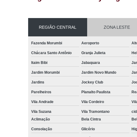
REGIÃO CENTRAL
ZONA LESTE
Fazenda Morumbi
Aeroporto
Alt
Chácara Santo Antônio
Granja Julieta
Hel
Itaim Bibi
Jabaquara
Ja
Jardim Morumbi
Jardim Novo Mundo
Ja
Jardins
Jockey Club
Jo
Parelheiros
Planalto Paulista
Re
Vila Andrade
Vila Cordeiro
Vil
Vila Suzana
Vila Tramontano
ci
Aclimação
Bela Cintra
Bel
Consolação
Glicério
Hig