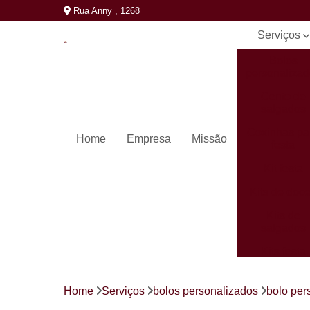
Rua Anny , 1268
Serviços
Bolos
personaliza
Cento de
salgados
Coxinhas pa
Home
Empresa
Missão
festa
Kit festa
Kits de doc
Kits de
salgados
Kits festa
completos
Mini pastéi
Home
Serviços
bolos personalizados
bolo per