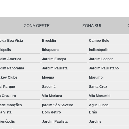
Salgadinhos de F
Salgadinhos de For
ZONA OESTE
ZONA SUL
Salgadinhos Festa Infantil Sacomã
Salgadinhos para F
o da Boa Vista
Brooklin
Campo Belo
Salgadinhos para F
iópolis
Ibirapuera
Indianópolis
Salgadinhos pa
rdim América
Jardim Europa
Jardim Leonor
Salgadinhos Vega
rdim Panorama
Jardim Paulista
Jardim Paulistano
Salgadinhos Vegetarianos para 
ckey Clube
Moema
Morumbi
Salgado para Festa Assa
al Parque
Sacomã
Santa Cruz
a Cruzeiro
Vila Mariana
Vila Morumbi
Salgado para Festa de Aniversário 
dade monções
jardim São Saveiro
Água Funda
Salgado para Festa de Cr
a Vista
Bom Retiro
Brás
Salgado para Festa em Buf
ienópolis
Jardim Paulista
Jardins
Salgado para Festa Frito