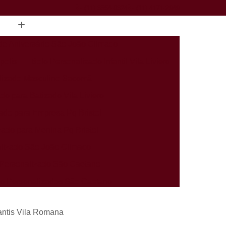
(11) 3554-0324
(11) 4171-2949
de Aniversário São João Climaco
polis
Bolo Personalizado Infantil Vila Liviero
lizado Masculino Sacomã
do para Batizado Vila Liviero
ado para Empresa Pq Bristol
zado para Menina Pq Bristol
lizado São João Climaco
Personalizado São Caetano
rio Personalizados São Caetano
alizados Infantis Sacomã
antis Vila Romana
ados Perto de Mim Heliópolis