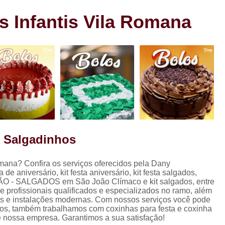
s
Cento de Doces e Salgados Vila
s
s Infantis Vila Romana
Cento de Salg
ra
Cento de Salgad
Cento de Salgado
Cento de Salgado São João Clim
Cento de Sa
Cento de Salgados
Cento de Salgados Veganos Sacom
y Salgadinhos
Cento do Salgado para F
Coxinha de Festa com C
mana? Confira os serviços oferecidos pela Dany
 de aniversário, kit festa aniversário, kit festa salgados,
Coxinha de Frango para Fest
TAÇÃO - SALGADOS em São João Clímaco e kit salgados, entre
de profissionais qualificados e especializados no ramo, além
Coxinha Festa Assad
s e instalações modernas. Com nossos serviços você pode
ados, também trabalhamos com coxinhas para festa e coxinha
Coxinha Frango de Festa
Co
re nossa empresa. Garantimos a sua satisfação!