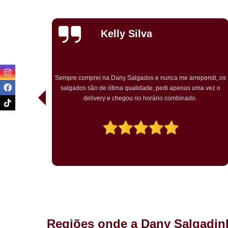
Priscila
Carvalho
endi, os
Pedimos para um chá de bebê o kit festa. Tudo ótimo. Muito
a vez o
bem embalado. Salgados chegaram quentes. O bolo rosa
temático muito bem decorado. Agradou a todos.
Regiões onde a Dany Salgadin