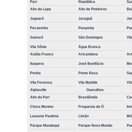
Pari
República
San
Alto da Lapa
Alto de Pinheiros
Bai
Jaguaré
Jaraguá
Ja
Pacaembu
Panamby
Par
Sumaré
São Domingos
Vi
Vila Sônia
Água Branca
Anália Franco
Aricanduva
Art
Itaquera
José Bonifácio
Mo
Penha
Ponte Rasa
Sa
Vila Formosa
Vila Matilde
Vil
Alphaville
Guarulhos
Alto do Pari
Brasilândia
Ca
Chora Menino
Freguesia do Ó
Imi
Lauzane Paulista
Limão
MU
Parque Mandaqui
Parque Novo Mundo
Pa