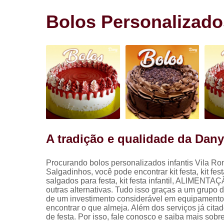
Salgadinho
para festa
Bolos Personalizado
Salgados pa
festa
A tradição e qualidade da Dan
Procurando bolos personalizados infantis Vila Ro
Salgadinhos, você pode encontrar kit festa, kit festa
salgados para festa, kit festa infantil, ALIMEN
outras alternativas. Tudo isso graças a um grupo 
de um investimento considerável em equipamento
encontrar o que almeja. Além dos serviços já cit
de festa. Por isso, fale conosco e saiba mais sob