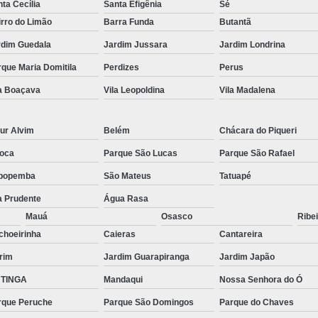
ta Cecília
Santa Efigênia
Sé
rro do Limão
Barra Funda
Butantã
rdim Guedala
Jardim Jussara
Jardim Londrina
que Maria Domitila
Perdizes
Perus
la Boaçava
Vila Leopoldina
Vila Madalena
ur Alvim
Belém
Chácara do Piqueri
oca
Parque São Lucas
Parque São Rafael
popemba
São Mateus
Tatuapé
a Prudente
Água Rasa
Mauá
Osasco
Ribei
choeirinha
Caieras
Cantareira
rim
Jardim Guarapiranga
Jardim Japão
TINGA
Mandaqui
Nossa Senhora do Ó
rque Peruche
Parque São Domingos
Parque do Chaves