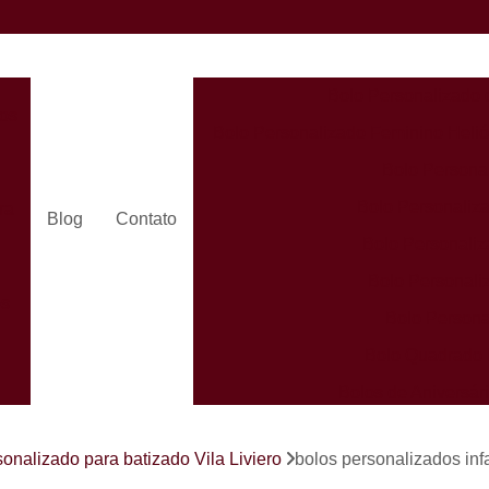
Bolo Personalizado 
dos
Bolo Personalizado Feminino Helió
Bolo Persona
Bolo Personaliza
ra
Blog
Contato
Bolo Personaliz
Bolo Personali
es
Bolo Persona
Bolo Quadrado 
Bolos de Aniversá
Bolos Person
s
sonalizado para batizado Vila Liviero
bolos personalizados inf
Bolos Personaliz