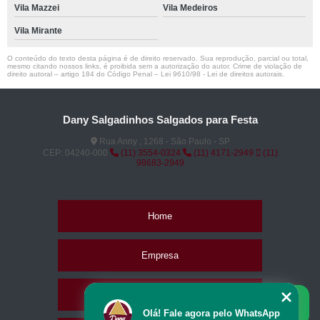
Vila Mazzei
Vila Medeiros
Vila Mirante
O conteúdo do texto desta página é de direito reservado. Sua reprodução, parcial ou total,
mesmo citando nossos links, é proibida sem a autorização do autor. Crime de violação de
direito autoral – artigo 184 do Código Penal –
Lei 9610/98 - Lei de direitos autorais
.
Dany Salgadinhos Salgados para Festa
Rua Anny , 1268 - São Paulo - SP
CEP: 04240-000
(11) 3554-0324
(11) 4171-2949
(11)
98683-2949
Home
Empresa
Missão
Olá! Fale agora pelo WhatsApp