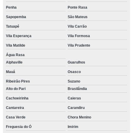
Penha
Ponte Rasa
Sapopemba
São Mateus
Tatuapé
Vila Carrão
Vila Esperança
Vila Formosa
Vila Matilde
Vila Prudente
Água Rasa
Alphaville
Guarulhos
Mauá
Osasco
Ribeirão Pires
Suzano
Alto do Pari
Brasilândia
Cachoeirinha
Caieras
Cantareira
Carandiru
Casa Verde
Chora Menino
Freguesia do Ó
Imirim