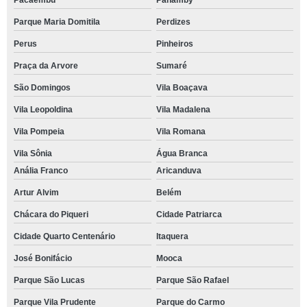
Pacaembu
Panamby
Parque Maria Domitila
Perdizes
Perus
Pinheiros
Praça da Arvore
Sumaré
São Domingos
Vila Boaçava
Vila Leopoldina
Vila Madalena
Vila Pompeia
Vila Romana
Vila Sônia
Água Branca
Anália Franco
Aricanduva
Artur Alvim
Belém
Chácara do Piqueri
Cidade Patriarca
Cidade Quarto Centenário
Itaquera
José Bonifácio
Mooca
Parque São Lucas
Parque São Rafael
Parque Vila Prudente
Parque do Carmo