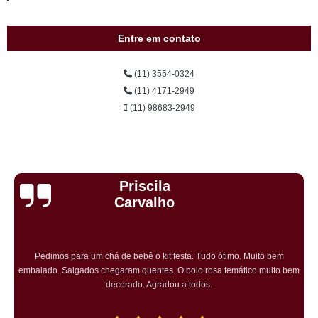
Entre em contato
(11) 3554-0324
(11) 4171-2949
(11) 98683-2949
Cristiane Dramali de
Oliveira
Adorei os salgadinhos tradicionais e os vegetarianos que encomendei
para o aniversário da minha mãe! Todos os convidados gostaram muito! O
preço também foi excelente e tornarei a encomendar!