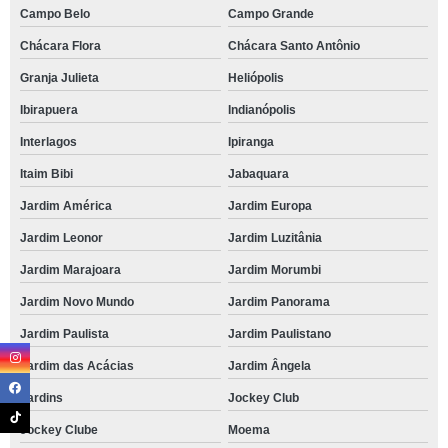
Campo Belo
Campo Grande
Chácara Flora
Chácara Santo Antônio
Granja Julieta
Heliópolis
Ibirapuera
Indianópolis
Interlagos
Ipiranga
Itaim Bibi
Jabaquara
Jardim América
Jardim Europa
Jardim Leonor
Jardim Luzitânia
Jardim Marajoara
Jardim Morumbi
Jardim Novo Mundo
Jardim Panorama
Jardim Paulista
Jardim Paulistano
Jardim das Acácias
Jardim Ângela
Jardins
Jockey Club
Jockey Clube
Moema