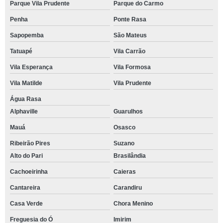
Parque Vila Prudente
Parque do Carmo
Penha
Ponte Rasa
Sapopemba
São Mateus
Tatuapé
Vila Carrão
Vila Esperança
Vila Formosa
Vila Matilde
Vila Prudente
Água Rasa
Alphaville
Guarulhos
Mauá
Osasco
Ribeirão Pires
Suzano
Alto do Pari
Brasilândia
Cachoeirinha
Caieras
Cantareira
Carandiru
Casa Verde
Chora Menino
Freguesia do Ó
Imirim