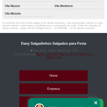
Vila Mazzei
Vila Medeiros
Vila Mirante
O conteúdo do texto desta página é de direito reservado. Sua reprodução, parcial ou total,
mesmo citando nossos links, é proibida sem a autorização do autor. Crime de violação de
direito autoral – artigo 184 do Código Penal –
Lei 9610/98 - Lei de direitos autorais
.
Dany Salgadinhos Salgados para Festa
Rua Anny , 1268 - São Paulo - SP
CEP: 04240-000
(11) 3554-0324
(11) 4171-2949
(11)
98683-2949
Home
Empresa
Missão