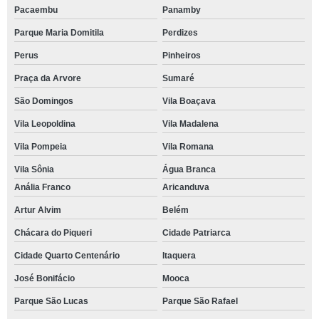
Pacaembu
Panamby
Parque Maria Domitila
Perdizes
Perus
Pinheiros
Praça da Arvore
Sumaré
São Domingos
Vila Boaçava
Vila Leopoldina
Vila Madalena
Vila Pompeia
Vila Romana
Vila Sônia
Água Branca
Anália Franco
Aricanduva
Artur Alvim
Belém
Chácara do Piqueri
Cidade Patriarca
Cidade Quarto Centenário
Itaquera
José Bonifácio
Mooca
Parque São Lucas
Parque São Rafael