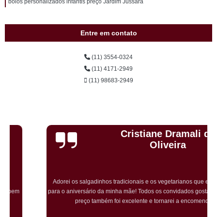
bolos personalizados infantis preço Jardim Jussara
Entre em contato
(11) 3554-0324
(11) 4171-2949
(11) 98683-2949
Cristiane Dramali de
Oliveira
Adorei os salgadinhos tradicionais e os vegetarianos que encomendei
para o aniversário da minha mãe! Todos os convidados gostaram muito! O
preço também foi excelente e tornarei a encomendar!