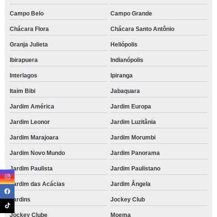
Campo Belo
Campo Grande
Chácara Flora
Chácara Santo Antônio
Granja Julieta
Heliópolis
Ibirapuera
Indianópolis
Interlagos
Ipiranga
Itaim Bibi
Jabaquara
Jardim América
Jardim Europa
Jardim Leonor
Jardim Luzitânia
Jardim Marajoara
Jardim Morumbi
Jardim Novo Mundo
Jardim Panorama
Jardim Paulista
Jardim Paulistano
Jardim das Acácias
Jardim Ângela
Jardins
Jockey Club
Jockey Clube
Moema