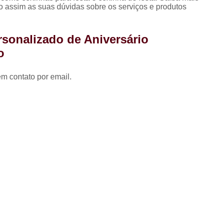
Coxinha para Festa de 
assim as suas dúvidas sobre os serviços e produtos
Kit Festa Aniversário
Kit 
rsonalizado de Aniversário
Kit Festa de A
o
Kit Festa de A
Kit Festa de Aniversário pa
em contato por email.
Kit Festa Doces
Kit Festa Infant
Kit Doces de Festa
Kit 
Kit Doces Festa
Kit Doces pa
Kit Doces para Festa
Kit Doces 
Kit Doces Variados
Kit 
Kit de Salgado para Formatura
Kit de Salgados para Festa 
Kit Salgado Festa
Kit Salgados