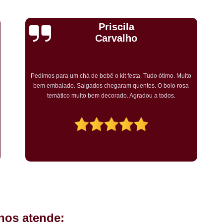
Kit Completo Aniversario São Cae
Kit Completo de Festa Pq Bristo
Cristiane Dramali de
Kit Completo Festa Sacomã
Oliveira
Kit de Festa Completo Heliópolis
Kit Festa Compl
Adorei os salgadinhos tradicionais e os vegetarianos que
encomendei para o aniversário da minha mãe! Todos os
Kit Festa Infantil Completo Heli
convidados gostaram muito! O preço também foi excelente e
tornarei a encomendar!
Mini Pasteis Fritos Sacomã
Mi
Mini Pastel de Festa Heliópolis
Mini Pastel de Vento Vila L
Mini Pastel Frito para Festa
Mini Pastel para Festa Heliópolis
Mini Pastel São João Climaco
Salgadinho de
hos atende:
Salgadinhos de Fe