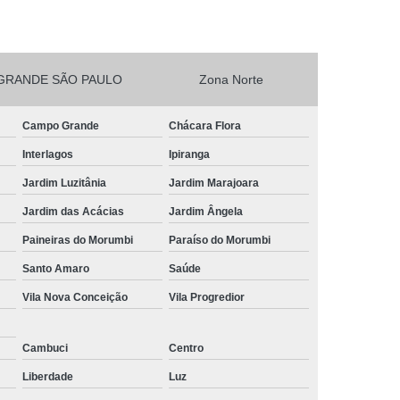
esta Vegetarianos Heliópolis
no para Festa São João Climaco
GRANDE SÃO PAULO
Zona Norte
Salgadinhos para Aniversário Infantil Sacomã
esta de Aniversario Pq Bristol
Campo Grande
Chácara Flora
esta Perto de Mim Vila Liviero
Interlagos
Ipiranga
ra Festa São João Climaco
Jardim Luzitânia
Jardim Marajoara
nos para Festas São Caetano
Jardim das Acácias
Jardim Ângela
Festa Heliópolis
Kit Salgado para Festa
Paineiras do Morumbi
Paraíso do Morumbi
do
Salgado para Festa Congelado
Santo Amaro
Saúde
Vila Nova Conceição
Vila Progredior
Infantil
Salgado para Festa de Casamento
iança
Salgado para Festa de Forno
Cambuci
Centro
fet
Salgado para Festa Encomenda
Liberdade
Luz
Salgado para Festa para 30 Pessoas