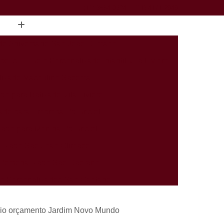
(11) 3554-0324
(11) 4171-2949
de Aniversário São João Climaco
polis
Bolo Personalizado Infantil Vila Liviero
lizado Masculino Sacomã
do para Batizado Vila Liviero
ado para Empresa Pq Bristol
zado para Menina Pq Bristol
lizado São João Climaco
Personalizado São Caetano
rio Personalizados São Caetano
alizados Infantis Sacomã
ário orçamento Jardim Novo Mundo
ados Perto de Mim Heliópolis