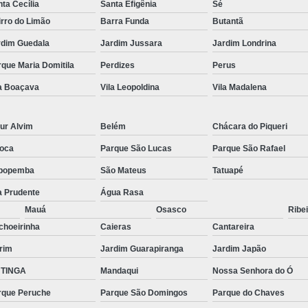
ta Cecília
Santa Efigênia
Sé
rro do Limão
Barra Funda
Butantã
rdim Guedala
Jardim Jussara
Jardim Londrina
que Maria Domitila
Perdizes
Perus
la Boaçava
Vila Leopoldina
Vila Madalena
ur Alvim
Belém
Chácara do Piqueri
oca
Parque São Lucas
Parque São Rafael
popemba
São Mateus
Tatuapé
a Prudente
Água Rasa
Mauá
Osasco
Ribei
choeirinha
Caieras
Cantareira
rim
Jardim Guarapiranga
Jardim Japão
TINGA
Mandaqui
Nossa Senhora do Ó
rque Peruche
Parque São Domingos
Parque do Chaves