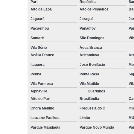
Pari
República
San
Alto da Lapa
Alto de Pinheiros
Bai
Jaguaré
Jaraguá
Ja
Pacaembu
Panamby
Par
Sumaré
São Domingos
Vi
Vila Sônia
Água Branca
Anália Franco
Aricanduva
Art
Itaquera
José Bonifácio
Mo
Penha
Ponte Rasa
Sa
Vila Formosa
Vila Matilde
Vil
Alphaville
Guarulhos
Alto do Pari
Brasilândia
Ca
Chora Menino
Freguesia do Ó
Imi
Lauzane Paulista
Limão
MU
Parque Mandaqui
Parque Novo Mundo
Pa