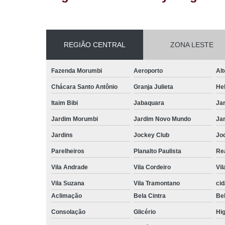
REGIÃO CENTRAL
ZONA LESTE
Fazenda Morumbi
Aeroporto
Alt
Chácara Santo Antônio
Granja Julieta
Hel
Itaim Bibi
Jabaquara
Ja
Jardim Morumbi
Jardim Novo Mundo
Ja
Jardins
Jockey Club
Jo
Parelheiros
Planalto Paulista
Re
Vila Andrade
Vila Cordeiro
Vil
Vila Suzana
Vila Tramontano
ci
Aclimação
Bela Cintra
Bel
Consolação
Glicério
Hig