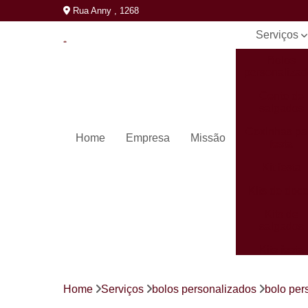
Rua Anny , 1268
Serviços
Bolos
personaliza
Cento de
salgados
Coxinhas pa
Home
Empresa
Missão
festa
Kit festa
Kits de doc
Kits de
salgados
Kits festa
completos
Mini pastéi
Home
Serviços
bolos personalizados
bolo pers