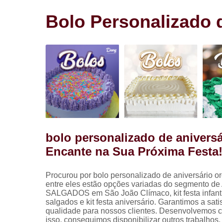
Salgadinho
para festa
Bolo Personalizado
Salgados pa
festa
bolo personalizado de aniver
Encante na Sua Próxima Festa
Procurou por bolo personalizado de aniversário
entre eles estão opções variadas do segmen
SALGADOS em São João Clímaco, kit festa infantil, k
salgados e kit festa aniversário. Garantimos a sat
qualidade para nossos clientes. Desenvolvemos ca
isso, conseguimos disponibilizar outros trabalhos