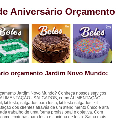
s
Cento de Doces e Salgados Vila
s
 de Aniversário Orçament
Cento de Salg
ra
Cento de Salgad
Cento de Salgado
Cento de Salgado São João Clim
Cento de Sa
Cento de Salgados
Cento de Salgados Veganos Sacom
sário orçamento Jardim Novo Mundo:
Cento do Salgado para F
!
Coxinha de Festa com C
 orçamento Jardim Novo Mundo? Conheça nossos serviços
Coxinha de Frango para Fest
to de ALIMENTAÇÃO - SALGADOS, como ALIMENTAÇÃO -
Coxinha Festa Assad
it festa, salgados para festa, kit festa salgados, kit
isfação dos clientes através de um atendimento único e alta
Coxinha Frango de Festa
Co
da trabalho de uma forma profissional e objetiva. Com
, como coxinhas para festa e coxinha de festa. Saiba mais