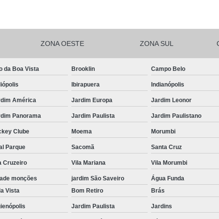
Salgadinhos de F
Salgadinhos de For
ZONA OESTE
ZONA SUL
Salgadinhos Festa Infantil Sacomã
Salgadinhos para F
o da Boa Vista
Brooklin
Campo Belo
Salgadinhos para F
iópolis
Ibirapuera
Indianópolis
Salgadinhos pa
rdim América
Jardim Europa
Jardim Leonor
Salgadinhos Vega
rdim Panorama
Jardim Paulista
Jardim Paulistano
Salgadinhos Vegetarianos para 
ckey Clube
Moema
Morumbi
Salgado para Festa Assa
al Parque
Sacomã
Santa Cruz
a Cruzeiro
Vila Mariana
Vila Morumbi
Salgado para Festa de Aniversário 
dade monções
jardim São Saveiro
Água Funda
Salgado para Festa de Cr
a Vista
Bom Retiro
Brás
Salgado para Festa em Buf
ienópolis
Jardim Paulista
Jardins
Salgado para Festa Frito