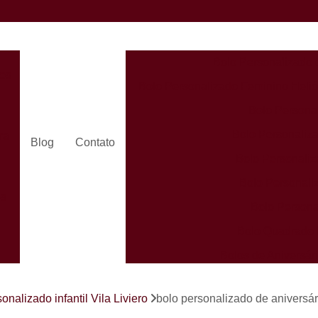
Bolo Personalizado 
dos
Bolo Personalizado Feminino Helió
Bolo Persona
Bolo Personaliza
ra
Blog
Contato
Bolo Personaliz
Bolo Personali
es
Bolo Persona
Bolo Quadrado 
Bolos de Aniversá
Bolos Person
s
onalizado infantil Vila Liviero
bolo personalizado de anivers
Bolos Personaliz