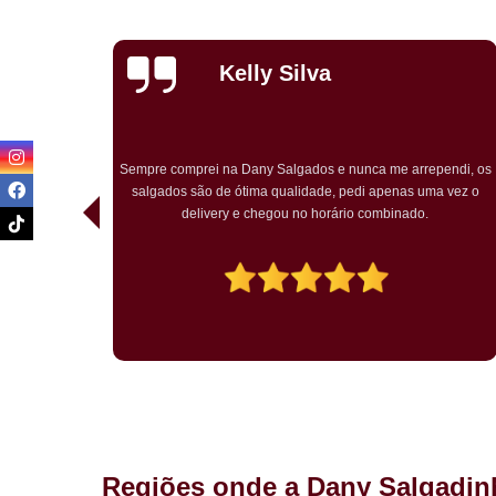
Priscila
Carvalho
endi, os
Pedimos para um chá de bebê o kit festa. Tudo ótimo. Muito
a vez o
bem embalado. Salgados chegaram quentes. O bolo rosa
temático muito bem decorado. Agradou a todos.
Regiões onde a Dany Salgadin