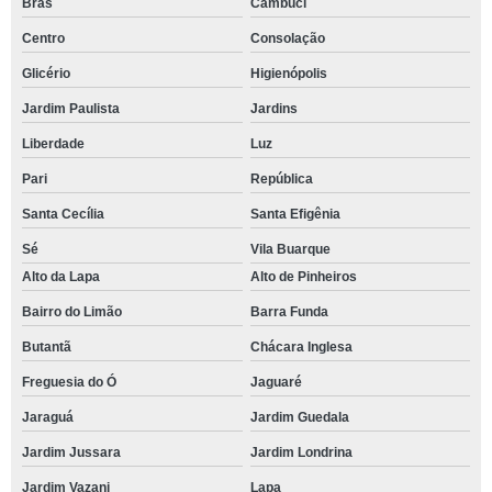
Brás
Cambuci
Centro
Consolação
Glicério
Higienópolis
Jardim Paulista
Jardins
Liberdade
Luz
Pari
República
Santa Cecília
Santa Efigênia
Sé
Vila Buarque
Alto da Lapa
Alto de Pinheiros
Bairro do Limão
Barra Funda
Butantã
Chácara Inglesa
Freguesia do Ó
Jaguaré
Jaraguá
Jardim Guedala
Jardim Jussara
Jardim Londrina
Jardim Vazani
Lapa