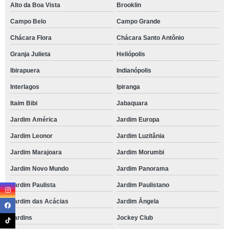
Alto da Boa Vista
Brooklin
Campo Belo
Campo Grande
Chácara Flora
Chácara Santo Antônio
Granja Julieta
Heliópolis
Ibirapuera
Indianópolis
Interlagos
Ipiranga
Itaim Bibi
Jabaquara
Jardim América
Jardim Europa
Jardim Leonor
Jardim Luzitânia
Jardim Marajoara
Jardim Morumbi
Jardim Novo Mundo
Jardim Panorama
Jardim Paulista
Jardim Paulistano
Jardim das Acácias
Jardim Ângela
Jardins
Jockey Club