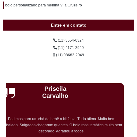
bolo personalizado para menina Vila Cruzeiro
Entre em contato
(11) 3554-0324
(11) 4171-2949
(11) 98683-2949
Cristiane Dramali de
Oliveira
Adorei os salgadinhos tradicionais e os vegetarianos que encomendei
para o aniversário da minha mãe! Todos os convidados gostaram muito! O
preço também foi excelente e tornarei a encomendar!