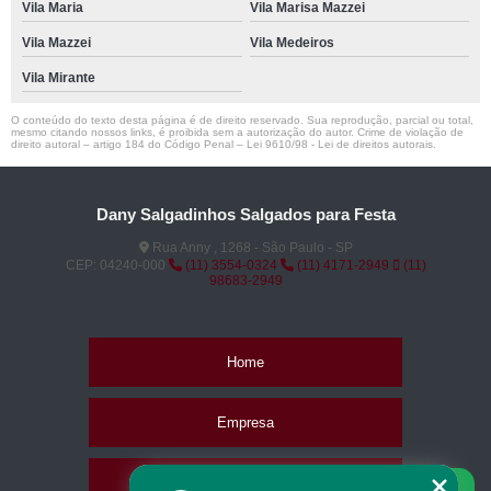
Vila Maria
Vila Marisa Mazzei
Vila Mazzei
Vila Medeiros
Vila Mirante
O conteúdo do texto desta página é de direito reservado. Sua reprodução, parcial ou total,
mesmo citando nossos links, é proibida sem a autorização do autor. Crime de violação de
direito autoral – artigo 184 do Código Penal –
Lei 9610/98 - Lei de direitos autorais
.
Dany Salgadinhos Salgados para Festa
Rua Anny , 1268 - São Paulo - SP
CEP: 04240-000
(11) 3554-0324
(11) 4171-2949
(11)
98683-2949
Home
Empresa
Missão