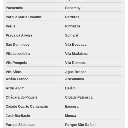
Pacaembu
Panamby
Parque Maria Domitila
Perdizes
Perus
Pinheiros
Praça da Arvore
Sumaré
São Domingos
Vila Boaçava
Vila Leopoldina
Vila Madalena
Vila Pompeia
Vila Romana
Vila Sônia
Água Branca
Anália Franco
Aricanduva
Artur Alvim
Belém
Chácara do Piqueri
Cidade Patriarca
Cidade Quarto Centenário
Itaquera
José Bonifácio
Mooca
Parque São Lucas
Parque São Rafael