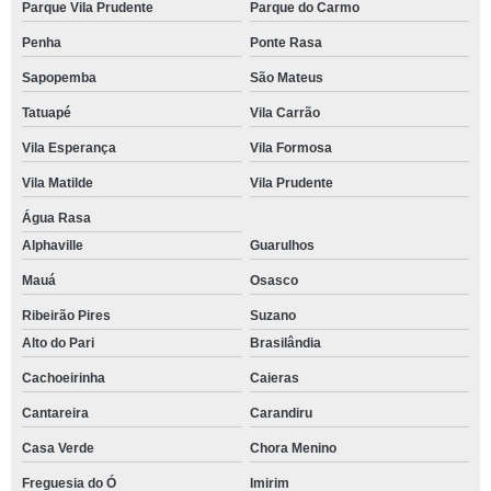
Parque Vila Prudente
Parque do Carmo
Penha
Ponte Rasa
Sapopemba
São Mateus
Tatuapé
Vila Carrão
Vila Esperança
Vila Formosa
Vila Matilde
Vila Prudente
Água Rasa
Alphaville
Guarulhos
Mauá
Osasco
Ribeirão Pires
Suzano
Alto do Pari
Brasilândia
Cachoeirinha
Caieras
Cantareira
Carandiru
Casa Verde
Chora Menino
Freguesia do Ó
Imirim