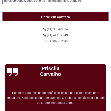
bolos personalizados perto de mim orçamento Carandiru
Entre em contato
(11) 3554-0324
(11) 4171-2949
(11) 98683-2949
Cristiane Dramali de
Oliveira
Adorei os salgadinhos tradicionais e os vegetarianos que encomendei
para o aniversário da minha mãe! Todos os convidados gostaram muito! O
preço também foi excelente e tornarei a encomendar!