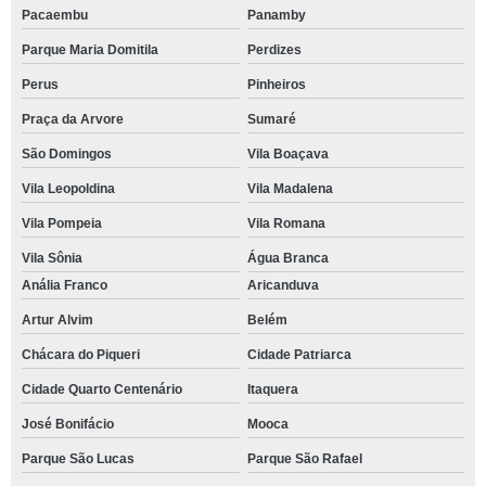
Pacaembu
Panamby
Parque Maria Domitila
Perdizes
Perus
Pinheiros
Praça da Arvore
Sumaré
São Domingos
Vila Boaçava
Vila Leopoldina
Vila Madalena
Vila Pompeia
Vila Romana
Vila Sônia
Água Branca
Anália Franco
Aricanduva
Artur Alvim
Belém
Chácara do Piqueri
Cidade Patriarca
Cidade Quarto Centenário
Itaquera
José Bonifácio
Mooca
Parque São Lucas
Parque São Rafael