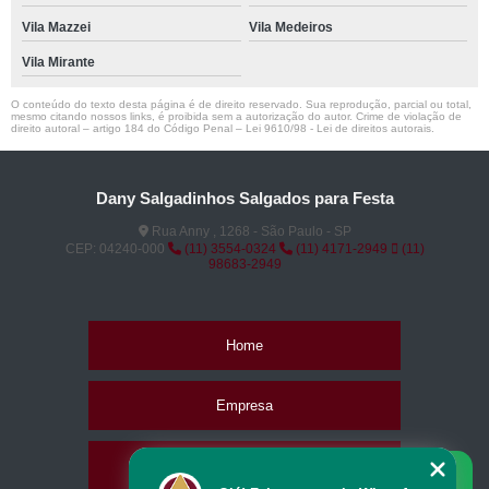
Vila Mazzei
Vila Medeiros
Vila Mirante
O conteúdo do texto desta página é de direito reservado. Sua reprodução, parcial ou total,
mesmo citando nossos links, é proibida sem a autorização do autor. Crime de violação de
direito autoral – artigo 184 do Código Penal –
Lei 9610/98 - Lei de direitos autorais
.
Dany Salgadinhos Salgados para Festa
Rua Anny , 1268 - São Paulo - SP
CEP: 04240-000
(11) 3554-0324
(11) 4171-2949
(11)
98683-2949
Home
Empresa
Missão