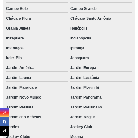
Campo Belo
Campo Grande
Chácara Flora
Chácara Santo Antônio
Granja Julieta
Heliópolis
Ibirapuera
Indianópolis
Interlagos
Ipiranga
Itaim Bibi
Jabaquara
Jardim América
Jardim Europa
Jardim Leonor
Jardim Luzitânia
Jardim Marajoara
Jardim Morumbi
Jardim Novo Mundo
Jardim Panorama
Jardim Paulista
Jardim Paulistano
Jardim das Acácias
Jardim Ângela
Jardins
Jockey Club
Jockey Clube
Moema